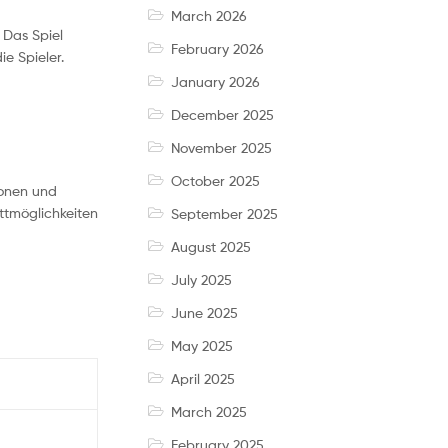
March 2026
 Das Spiel
February 2026
e Spieler.
January 2026
December 2025
November 2025
October 2025
ionen und
ttmöglichkeiten
September 2025
August 2025
July 2025
June 2025
May 2025
April 2025
March 2025
February 2025