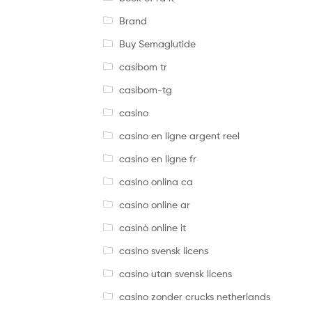
Brand
Buy Semaglutide
casibom tr
casibom-tg
casino
casino en ligne argent reel
casino en ligne fr
casino onlina ca
casino online ar
casinò online it
casino svensk licens
casino utan svensk licens
casino zonder crucks netherlands