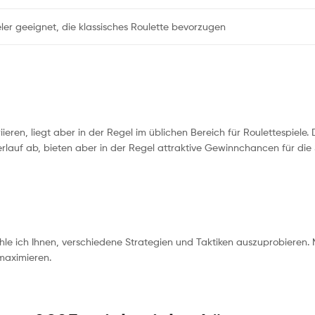
eler geeignet, die klassisches Roulette bevorzugen
ieren, liegt aber in der Regel im üblichen Bereich für Roulettespiele. 
uf ab, bieten aber in der Regel attraktive Gewinnchancen für die S
e ich Ihnen, verschiedene Strategien und Taktiken auszuprobieren. 
maximieren.