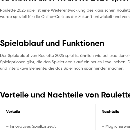
Roulette 2025 spiel ist eine Weiterentwicklung des klassischen Roulet
wurde speziell für die Online-Casinos der Zukunft entwickelt und ver
Spielablauf und Funktionen
Der Spielablauf von Roulette 2025 spiel ist ähnlich wie bei tradition
Spieloptionen gibt, die das Spielerlebnis auf ein neues Level heben.
und interaktive Elemente, die das Spiel noch spannender machen.
Vorteile und Nachteile von Roulett
Vorteile
Nachteile
– Innovatives Spielkonzept
– Möglicherwei