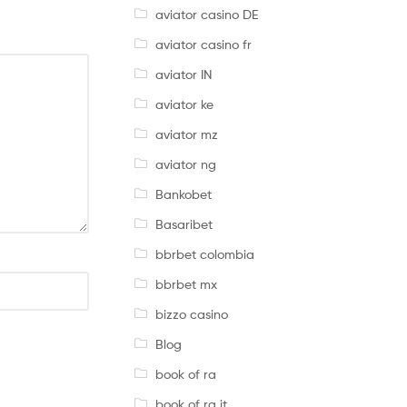
aviator casino DE
aviator casino fr
aviator IN
aviator ke
aviator mz
aviator ng
Bankobet
Basaribet
bbrbet colombia
bbrbet mx
bizzo casino
Blog
book of ra
book of ra it