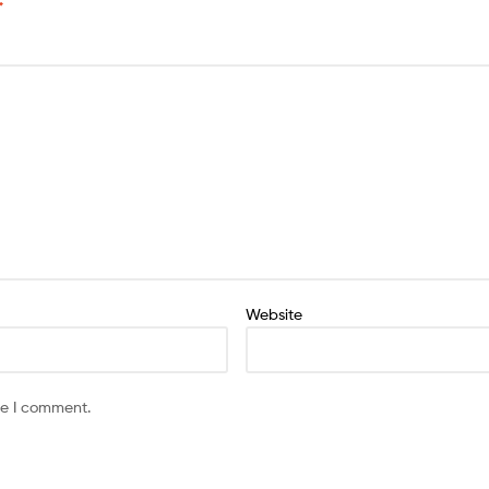
*
Website
me I comment.