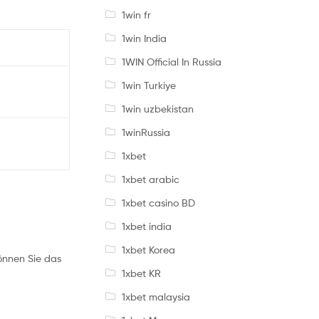
1win fr
1win India
1WIN Official In Russia
1win Turkiye
1win uzbekistan
1winRussia
1xbet
1xbet arabic
1xbet casino BD
1xbet india
1xbet Korea
önnen Sie das
1xbet KR
1xbet malaysia