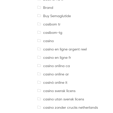
Brand
Buy Semaglutide
casibom tr
casibom-tg
casino
casino en ligne argent reel
casino en ligne fr
casino onlina ca
casino online ar
casinò online it
casino svensk licens
casino utan svensk licens
casino zonder crucks netherlands