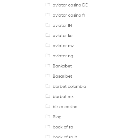
aviator casino DE
aviator casino fr
aviator IN
aviator ke
aviator mz
aviator ng
Bankobet
Basaribet
bbrbet colombia
bbrbet mx
bizzo casino
Blog
book of ra
book of ra it