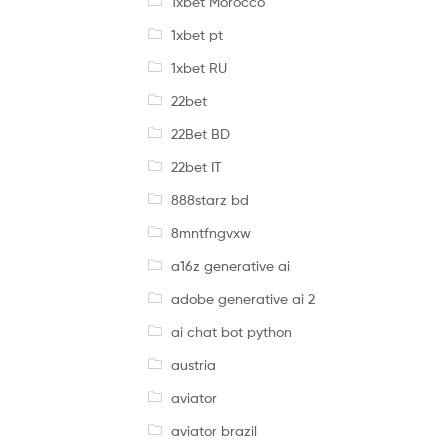
1xbet Morocco
1xbet pt
1xbet RU
22bet
22Bet BD
22bet IT
888starz bd
8mntfngvxw
a16z generative ai
adobe generative ai 2
ai chat bot python
austria
aviator
aviator brazil