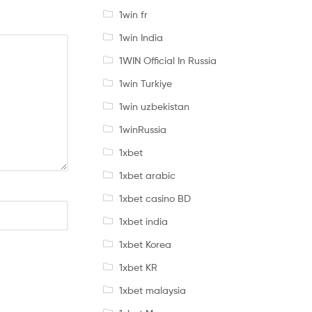
1win fr
1win India
1WIN Official In Russia
1win Turkiye
1win uzbekistan
1winRussia
1xbet
1xbet arabic
1xbet casino BD
1xbet india
1xbet Korea
1xbet KR
1xbet malaysia