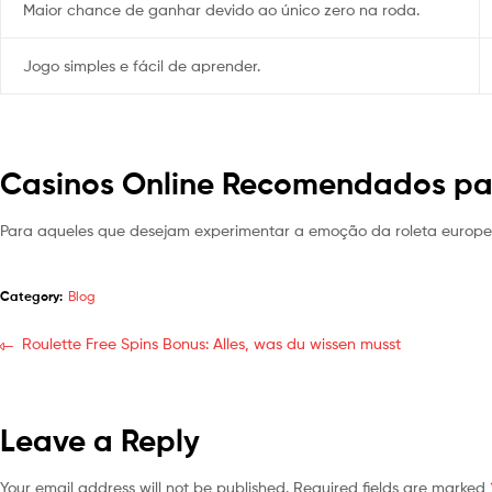
Maior chance de ganhar devido ao único zero na roda.
Jogo simples e fácil de aprender.
Casinos Online Recomendados par
Para aqueles que desejam experimentar a emoção da roleta europei
Category:
Blog
Roulette Free Spins Bonus: Alles, was du wissen musst
Leave a Reply
Your email address will not be published.
Required fields are marked