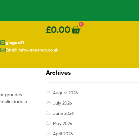
0
£
0.00
gibgae31
Email: info@annshop.co.uk
Archives
August 2026
ar grandes
simplicidade e
July 2026
June 2026
May 2026
April 2026