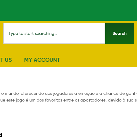
Search
T US
MY ACCOUNT
do o mundo, oferecendo aos jogadores a emoção e a chance de ganh
ue este jogo é um dos favoritos entre os apostadores, devido à sua 
a