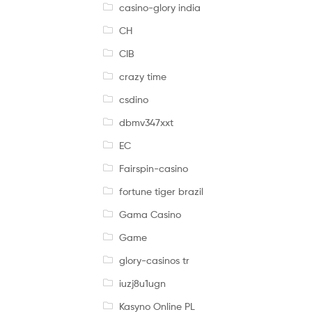
casino-glory india
CH
CIB
crazy time
csdino
dbmv347xxt
EC
Fairspin-casino
fortune tiger brazil
Gama Casino
Game
glory-casinos tr
iuzj8u1ugn
Kasyno Online PL