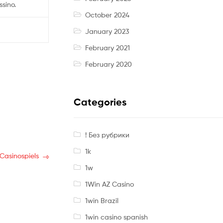
sino.
October 2024
January 2023
February 2021
February 2020
Categories
! Без рубрики
1k
 Casinospiels
1w
1Win AZ Casino
1win Brazil
1win casino spanish