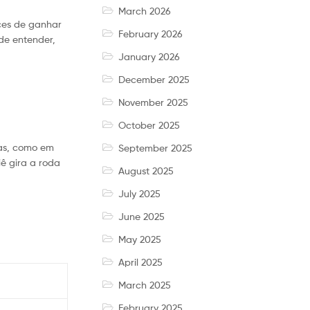
March 2026
ces de ganhar
February 2026
de entender,
January 2026
December 2025
November 2025
October 2025
tas, como em
September 2025
iê gira a roda
August 2025
July 2025
June 2025
May 2025
April 2025
March 2025
February 2025