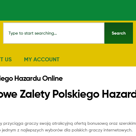
Search
T US
MY ACCOUNT
kiego Hazardu Online
owe Zalety Polskiego Hazar
tóry przyciąga graczy swoją atrakcyjną ofertą bonusową oraz szerok
ino jednym z najlepszych wyborów dla polskich graczy internetowych.