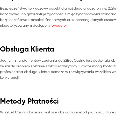
Bezpieczeństwo to kluczowy aspekt dla każdego gracza online. 22Bet
hazardową, co gwarantuje zgodność z międzynarodowymi standarda
bezpieczeństwo transakcji finansowych oraz ochronę danych osobow
nieautoryzowanym dostępem
iswoda.pl
.
Obsługa Klienta
Jednym z fundamentów zaufania do 22Bet Casino jest doskonała obsł
że każdy problem zostanie szybko rozwiązany. Gracze mogą kontakto
profesjonalna obsługa klienta pomoże w rozwiązywaniu wszelkich wąt
konkurencji.
Metody Płatności
W 22Bet Casino dostępna jest szeroka gama metod płatności, które