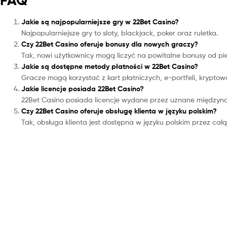
Jakie są najpopularniejsze gry w 22Bet Casino?
Najpopularniejsze gry to sloty, blackjack, poker oraz ruletka.
Czy 22Bet Casino oferuje bonusy dla nowych graczy?
Tak, nowi użytkownicy mogą liczyć na powitalne bonusy od p
Jakie są dostępne metody płatności w 22Bet Casino?
Gracze mogą korzystać z kart płatniczych, e-portfeli, krypt
Jakie licencje posiada 22Bet Casino?
22Bet Casino posiada licencje wydane przez uznane międzynar
Czy 22Bet Casino oferuje obsługę klienta w języku polskim?
Tak, obsługa klienta jest dostępna w języku polskim przez cał