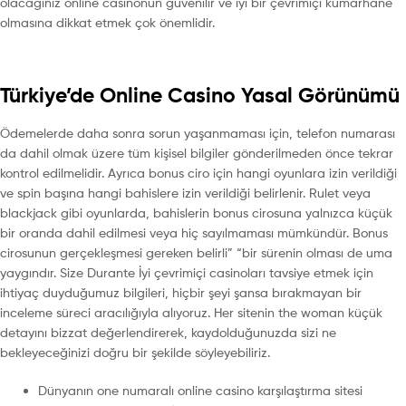
olacağınız online casinonun güvenilir ve iyi bir çevrimiçi kumarhane
olmasına dikkat etmek çok önemlidir.
Türkiye’de Online Casino Yasal Görünümü
Ödemelerde daha sonra sorun yaşanmaması için, telefon numarası
da dahil olmak üzere tüm kişisel bilgiler gönderilmeden önce tekrar
kontrol edilmelidir. Ayrıca bonus ciro için hangi oyunlara izin verildiği
ve spin başına hangi bahislere izin verildiği belirlenir. Rulet veya
blackjack gibi oyunlarda, bahislerin bonus cirosuna yalnızca küçük
bir oranda dahil edilmesi veya hiç sayılmaması mümkündür. Bonus
cirosunun gerçekleşmesi gereken belirli” “bir sürenin olması de uma
yaygındır. Size Durante İyi çevrimiçi casinoları tavsiye etmek için
ihtiyaç duyduğumuz bilgileri, hiçbir şeyi şansa bırakmayan bir
inceleme süreci aracılığıyla alıyoruz. Her sitenin the woman küçük
detayını bizzat değerlendirerek, kaydolduğunuzda sizi ne
bekleyeceğinizi doğru bir şekilde söyleyebiliriz.
Dünyanın one numaralı online casino karşılaştırma sitesi