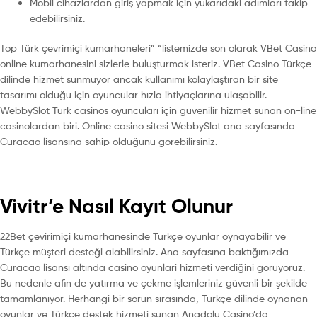
Mobil cihazlardan giriş yapmak için yukarıdaki adımları takip
edebilirsiniz.
Top Türk çevrimiçi kumarhaneleri” “listemizde son olarak VBet Casino
online kumarhanesini sizlerle buluşturmak isteriz. VBet Casino Türkçe
dilinde hizmet sunmuyor ancak kullanımı kolaylaştıran bir site
tasarımı olduğu için oyuncular hızla ihtiyaçlarına ulaşabilir.
WebbySlot Türk casinos oyuncuları için güvenilir hizmet sunan on-line
casinolardan biri. Online casino sitesi WebbySlot ana sayfasında
Curacao lisansına sahip olduğunu görebilirsiniz.
Vivitr’e Nasıl Kayıt Olunur
22Bet çevirimiçi kumarhanesinde Türkçe oyunlar oynayabilir ve
Türkçe müşteri desteği alabilirsiniz. Ana sayfasına baktığımızda
Curacao lisansı altında casino oyunlari hizmeti verdiğini görüyoruz.
Bu nedenle afin de yatırma ve çekme işlemleriniz güvenli bir şekilde
tamamlanıyor. Herhangi bir sorun sırasında, Türkçe dilinde oynanan
oyunlar ve Türkçe destek hizmeti sunan Anadolu Casino’da,