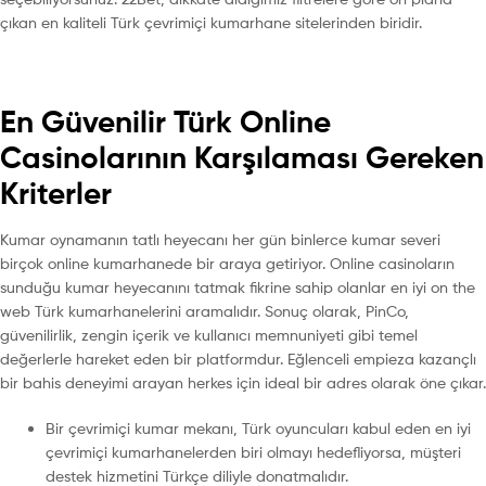
çıkan en kaliteli Türk çevrimiçi kumarhane sitelerinden biridir.
En Güvenilir Türk Online
Casinolarının Karşılaması Gereken
Kriterler
Kumar oynamanın tatlı heyecanı her gün binlerce kumar severi
birçok online kumarhanede bir araya getiriyor. Online casinoların
sunduğu kumar heyecanını tatmak fikrine sahip olanlar en iyi on the
web Türk kumarhanelerini aramalıdır. Sonuç olarak, PinCo,
güvenilirlik, zengin içerik ve kullanıcı memnuniyeti gibi temel
değerlerle hareket eden bir platformdur. Eğlenceli empieza kazançlı
bir bahis deneyimi arayan herkes için ideal bir adres olarak öne çıkar.
Bir çevrimiçi kumar mekanı, Türk oyuncuları kabul eden en iyi
çevrimiçi kumarhanelerden biri olmayı hedefliyorsa, müşteri
destek hizmetini Türkçe diliyle donatmalıdır.