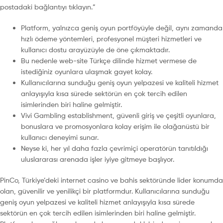
postadaki bağlantıyı tıklayın.”
Platform, yalnızca geniş oyun portföyüyle değil, aynı zamanda
hızlı ödeme yöntemleri, profesyonel müşteri hizmetleri ve
kullanıcı dostu arayüzüyle de öne çıkmaktadır.
Bu nedenle web-site Türkçe dilinde hizmet vermese de
istediğiniz oyunlara ulaşmak gayet kolay.
Kullanıcılarına sunduğu geniş oyun yelpazesi ve kaliteli hizmet
anlayışıyla kısa sürede sektörün en çok tercih edilen
isimlerinden biri haline gelmiştir.
Vivi Gambling establishment, güvenli giriş ve çeşitli oyunlara,
bonuslara ve promosyonlara kolay erişim ile olağanüstü bir
kullanıcı deneyimi sunar.
Neyse ki, her yıl daha fazla çevrimiçi operatörün tanıtıldığı
uluslararası arenada işler iyiye gitmeye başlıyor.
PinCo, Türkiye’deki internet casino ve bahis sektöründe lider konumda
olan, güvenilir ve yenilikçi bir platformdur. Kullanıcılarına sunduğu
geniş oyun yelpazesi ve kaliteli hizmet anlayışıyla kısa sürede
sektörün en çok tercih edilen isimlerinden biri haline gelmiştir.