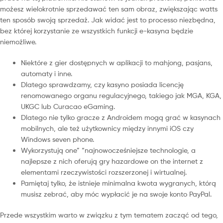
możesz wielokrotnie sprzedawać ten sam obraz, zwiększając watts
ten sposób swoją sprzedaż. Jak widać jest to processo niezbędna,
bez której korzystanie ze wszystkich funkcji e-kasyna będzie
niemożliwe.
Niektóre z gier dostępnych w aplikacji to mahjong, pasjans,
automaty i inne.
Dlatego sprawdzamy, czy kasyno posiada licencję
renomowanego organu regulacyjnego, takiego jak MGA, KGA,
UKGC lub Curacao eGaming.
Dlatego nie tylko gracze z Androidem mogą grać w kasynach
mobilnych, ale też użytkownicy między innymi iOS czy
Windows seven phone.
Wykorzystują one” “najnowocześniejsze technologie, a
najlepsze z nich oferują gry hazardowe on the internet z
elementami rzeczywistości rozszerzonej i wirtualnej.
Pamiętaj tylko, że istnieje minimalna kwota wygranych, którą
musisz zebrać, aby móc wypłacić je na swoje konto PayPal.
Przede wszystkim warto w związku z tym tematem zacząć od tego,