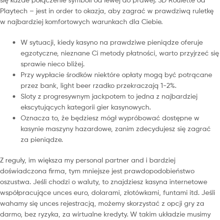
Playtech – jest in order to okazja, aby zagrać w prawdziwą ruletkę
w najbardziej komfortowych warunkach dla Ciebie.
W sytuacji, kiedy kasyno na prawdziwe pieniądze oferuje
egzotyczne, nieznane Ci metody płatności, warto przyjrzeć się
sprawie nieco bliżej.
Przy wypłacie środków niektóre opłaty mogą być potrącane
przez bank, light beer rzadko przekraczają 1-2%.
Sloty z progresywnym jackpotem to jedna z najbardziej
ekscytujących kategorii gier kasynowych.
Oznacza to, że będziesz mógł wypróbować dostępne w
kasynie maszyny hazardowe, zanim zdecydujesz się zagrać
za pieniądze.
Z reguły, im większa my personal partner and i bardziej
doświadczona firma, tym mniejsze jest prawdopodobieństwo
oszustwa. Jeśli chodzi o waluty, to znajdziesz kasyna internetowe
współpracujące unces euro, dolarami, złotówkami, funtami itd. Jeśli
wahamy się unces rejestracją, możemy skorzystać z opcji gry za
darmo, bez ryzyka, za wirtualne kredyty. W takim układzie musimy