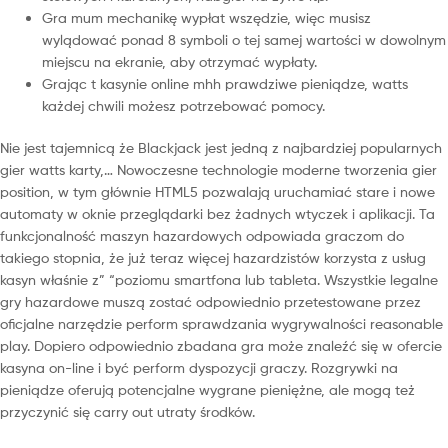
Gra mum mechanikę wypłat wszędzie, więc musisz
wylądować ponad 8 symboli o tej samej wartości w dowolnym
miejscu na ekranie, aby otrzymać wypłaty.
Grając t kasynie online mhh prawdziwe pieniądze, watts
każdej chwili możesz potrzebować pomocy.
Nie jest tajemnicą że Blackjack jest jedną z najbardziej popularnych
gier watts karty,… Nowoczesne technologie moderne tworzenia gier
position, w tym głównie HTML5 pozwalają uruchamiać stare i nowe
automaty w oknie przeglądarki bez żadnych wtyczek i aplikacji. Ta
funkcjonalność maszyn hazardowych odpowiada graczom do
takiego stopnia, że już teraz więcej hazardzistów korzysta z usług
kasyn właśnie z” “poziomu smartfona lub tableta. Wszystkie legalne
gry hazardowe muszą zostać odpowiednio przetestowane przez
oficjalne narzędzie perform sprawdzania wygrywalności reasonable
play. Dopiero odpowiednio zbadana gra może znaleźć się w ofercie
kasyna on-line i być perform dyspozycji graczy. Rozgrywki na
pieniądze oferują potencjalne wygrane pieniężne, ale mogą też
przyczynić się carry out utraty środków.