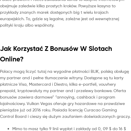
obejmuje zaledwie kilka prostych kroków. Powyższe kasyna to
przykłady znanych marek dostępnych big t wielu krajach
europejskich. To, gdzie są legalne, zależne jest od wewnętrznej
polityki kraju albo wspólnoty.
Jak Korzystać Z Bonusów W Slotach
Online?
Polacy mogą liczyć tutaj na wygodne płatności BLIK, polską obsługę
my partner and i pełne tłumaczenie witryny. Dostępne są tu karty
płatnicze Visa, Mastercard i Diestro, kilka e-portfeli, vouvhery
prepaid, kryptowaluty my partner and i przelewy bankowe. Oferta
bonusów zawiera darmowe” “annoying, cashback i program
lojalnościowy. Vulkan Vegas oferuje gry hazardowe na prawdziwe
pieniądze już od 2016 roku. Posiada licencję Curacao Gaming
Control Board i cieszy się dużym zaufaniem doświadczonych graczy.
Mimo to masz tylko 9 linii wypłat i zakłady od 0, 09 $ do 16 $