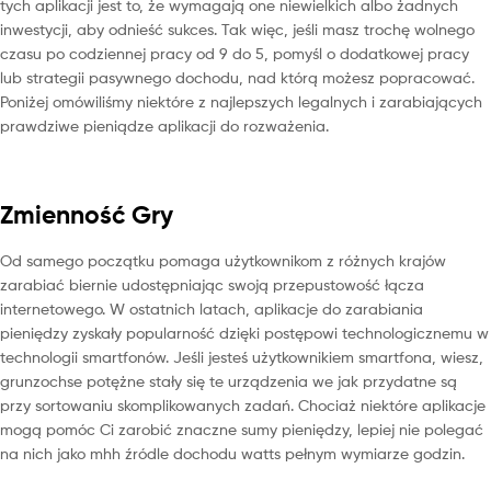
tych aplikacji jest to, że wymagają one niewielkich albo żadnych
inwestycji, aby odnieść sukces. Tak więc, jeśli masz trochę wolnego
czasu po codziennej pracy od 9 do 5, pomyśl o dodatkowej pracy
lub strategii pasywnego dochodu, nad którą możesz popracować.
Poniżej omówiliśmy niektóre z najlepszych legalnych i zarabiających
prawdziwe pieniądze aplikacji do rozważenia.
Zmienność Gry
Od samego początku pomaga użytkownikom z różnych krajów
zarabiać biernie udostępniając swoją przepustowość łącza
internetowego. W ostatnich latach, aplikacje do zarabiania
pieniędzy zyskały popularność dzięki postępowi technologicznemu w
technologii smartfonów. Jeśli jesteś użytkownikiem smartfona, wiesz,
grunzochse potężne stały się te urządzenia we jak przydatne są
przy sortowaniu skomplikowanych zadań. Chociaż niektóre aplikacje
mogą pomóc Ci zarobić znaczne sumy pieniędzy, lepiej nie polegać
na nich jako mhh źródle dochodu watts pełnym wymiarze godzin.