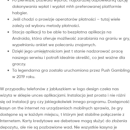
dokonywania wpłat i wypłat mhh preferowanej platformie
habgier.
Jeśli chodzi o prowizje operatorów płatności – tutaj wiele
zależy od wyboru metody płatności.
Stacja aplikacji to be able to bezpłatna aplikacja na
Androida, która oferuje możliwość zarabiania na graniu w gry,
wypełnianiu ankiet we polecaniu znajomych.
Dzięki jego umiejętnościom jest t stanie nadzorować pracę
naszego serwisu i potrafi idealnie określić, co jest ważne dla
graczy.
Ta legendarna gra została uruchomiona przez Push Gambling
w 2019 roku.
W przypadku telefonów z jabłuszkiem w logo design czeka nas
wizyta w sklepie unces aplikacjami. Instalacja jest prosta i nie różni
się od instalacji gry czy jakiegokolwiek innego programu. Dostępność
kasyn on the internet na urządzeniach mobilnych sprawia, że gry
dostępne są w każdym miejscu, t którym jest stabilne połączenie z
Internetem. Karty kredytowe we debetowe mogą służyć do złożenia
depozytu, ale nie są pozbawione wad. Nie wszystkie kasyna je