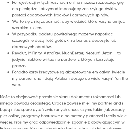
Po rejestracji w tych kasynach online możesz rozpocząć grę
em pieniądze i otrzymać imponujący zastrzyk gotówki w
postaci dodatkowych środków i darmowych spinów.
Warto się z nią zapoznać, aby wiedzieć które kasyna omijać
szerokim łukiem.
W przypadku pakietu powitalnego możemy napotkać
szczególnie dużą ilość gotówki za bonus z depozytu lub
darmowych obrotów.
Revolut, MiFinity, AstroPay, MuchBetter, Neosurf, Jeton – to
jedynie niektóre wirtualne portfele, z których korzystają
gracze.
Ponadto karty kredytowe są akceptowane em całym świecie
my partner and i dają Polakom dostęp do wielu kasyn” “on the
web.
Może to obejmować przesłanie skanu dokumentu tożsamości lub
innego dowodu osobistego. Gracze zawsze mieli my partner and i
będą mieć sporo pytań związanych unces czymś takim jak zasady
gier online, programy bonusowe albo metody płatności i really wiele
więcej. Prosimy grać odpowiedzialnie, zgodnie z obowiązującym w
Polsce prawem. Proces zakładania konta to kasynie internetowym