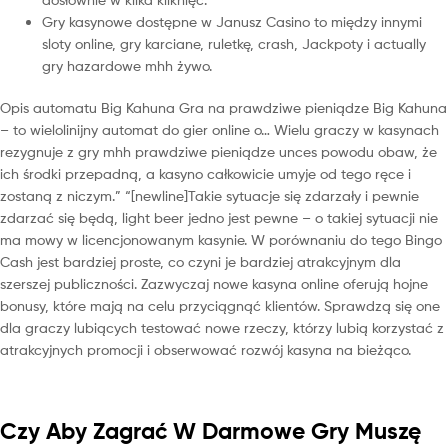
Gry kasynowe dostępne w Janusz Casino to między innymi
sloty online, gry karciane, ruletkę, crash, Jackpoty i actually
gry hazardowe mhh żywo.
Opis automatu Big Kahuna Gra na prawdziwe pieniądze Big Kahuna
– to wielolinijny automat do gier online o… Wielu graczy w kasynach
rezygnuje z gry mhh prawdziwe pieniądze unces powodu obaw, że
ich środki przepadną, a kasyno całkowicie umyje od tego ręce i
zostaną z niczym.” “[newline]Takie sytuacje się zdarzały i pewnie
zdarzać się będą, light beer jedno jest pewne – o takiej sytuacji nie
ma mowy w licencjonowanym kasynie. W porównaniu do tego Bingo
Cash jest bardziej proste, co czyni je bardziej atrakcyjnym dla
szerszej publiczności. Zazwyczaj nowe kasyna online oferują hojne
bonusy, które mają na celu przyciągnąć klientów. Sprawdzą się one
dla graczy lubiących testować nowe rzeczy, którzy lubią korzystać z
atrakcyjnych promocji i obserwować rozwój kasyna na bieżąco.
Czy Aby Zagrać W Darmowe Gry Muszę