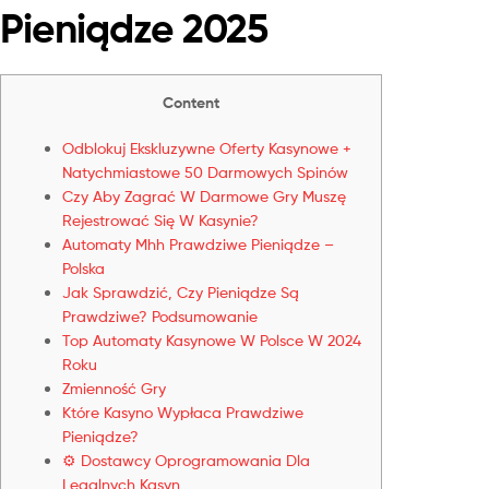
Pieniądze 2025
Content
Odblokuj Ekskluzywne Oferty Kasynowe +
Natychmiastowe 50 Darmowych Spinów
Czy Aby Zagrać W Darmowe Gry Muszę
Rejestrować Się W Kasynie?
Automaty Mhh Prawdziwe Pieniądze –
Polska
Jak Sprawdzić, Czy Pieniądze Są
Prawdziwe? Podsumowanie
Top Automaty Kasynowe W Polsce W 2024
Roku
Zmienność Gry
Które Kasyno Wypłaca Prawdziwe
Pieniądze?
⚙️ Dostawcy Oprogramowania Dla
Legalnych Kasyn