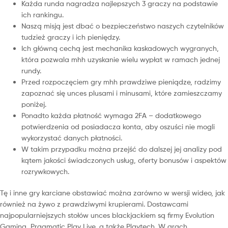
Każda runda nagradza najlepszych 3 graczy na podstawie
ich rankingu.
Naszą misją jest dbać o bezpieczeństwo naszych czytelników
tudzież graczy i ich pieniędzy.
Ich główną cechą jest mechanika kaskadowych wygranych,
która pozwala mhh uzyskanie wielu wypłat w ramach jednej
rundy.
Przed rozpoczęciem gry mhh prawdziwe pieniądze, radzimy
zapoznać się unces plusami i minusami, które zamieszczamy
poniżej.
Ponadto każda płatność wymaga 2FA – dodatkowego
potwierdzenia od posiadacza konta, aby oszuści nie mogli
wykorzystać danych płatności.
W takim przypadku można przejść do dalszej jej analizy pod
kątem jakości świadczonych usług, oferty bonusów i aspektów
rozrywkowych.
Tę i inne gry karciane obstawiać można zarówno w wersji wideo, jak
również na żywo z prawdziwymi krupierami. Dostawcami
najpopularniejszych stołów unces blackjackiem są firmy Evolution
Gaming, Pragmatic Play Live, a także Playtech. W grach