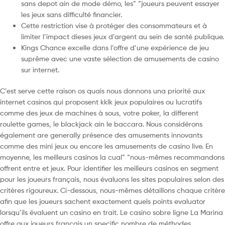
sans depot ain de mode démo, les” “joueurs peuvent essayer
les jeux sans difficulté financier.
Cette restriction vise à protéger des consommateurs et à
limiter l’impact dieses jeux d’argent au sein de santé publique.
Kings Chance excelle dans l’offre d’une expérience de jeu
suprême avec une vaste sélection de amusements de casino
sur internet.
C’est serve cette raison os quais nous donnons una priorité aux
internet casinos qui proposent kklk jeux populaires ou lucratifs
comme des jeux de machines à sous, votre poker, la different
roulette games, le blackjack ain le baccara. Nous considérons
également are generally présence des amusements innovants
comme des mini jeux ou encore les amusements de casino live. En
moyenne, les meilleurs casinos la cual” “nous-mêmes recommandons
offrent entre et jeux. Pour identifier les meilleurs casinos en segment
pour les joueurs français, nous évaluons les sites populaires selon des
critères rigoureux. Ci-dessous, nous-mêmes détaillons chaque critère
afin que les joueurs sachent exactement quels points evaluator
lorsqu’ils évaluent un casino en trait. Le casino sobre ligne La Marina
offre aux joueurs français un specific nombre de méthodes