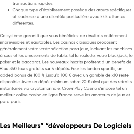
transactions rapides.
Chaque type d’établissement possède des atouts spécifiques
et s’adresse à une clientèle particulière avec kklk attentes
différentes.
Ce système garantit que vous bénéficiez de résultats entièrement
imprévisibles et équitables. Les casinos classiques proposent
généralement votre vaste sélection para jeux, incluant les machines
à sous et les amusements de table, tel la roulette, votre blackjack, le
poker et le baccarat. Les nouveaux inscrits profitent d’un benefit de
€ ou 350 tours gratuits sur 4 dépôts. Pour les london sportifs, un
added bonus de 100 % jusqu’à 100 € avec un gamble de x10 reste
disponible. Avec un dépôt minimum sobre 20 € ainsi que des retraits
instantanés via cryptomonnaie, CrownPlay Casino s’impose tel un
meilleur online casino en ligne France serve les amateurs de jeux et
para paris.
Les Meilleurs” “développeurs De Logiciels