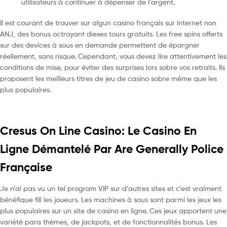
utilisateurs à continuer à dépenser de l’argent.
Il est courant de trouver sur algun casino français sur internet non
ANJ, des bonus octroyant dieses tours gratuits. Les free spins offerts
sur des devices à sous en demande permettent de épargner
réellement, sans risque. Cependant, vous devez lire attentivement les
conditions de mise, pour éviter des surprises lors sobre vos retraits. Ils
proposent les meilleurs titres de jeu de casino sobre même que les
plus populaires.
Cresus On Line Casino: Le Casino En
Ligne Démantelé Par Are Generally Police
Française
Je n’ai pas vu un tel program VIP sur d’autres sites et c’est vraiment
bénéfique fill les joueurs. Les machines à sous sont parmi les jeux les
plus populaires sur un site de casino en ligne. Ces jeux apportent une
variété para thèmes, de jackpots, et de fonctionnalités bonus. Les