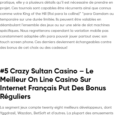
pratique, elle y a plusieurs détails qu’il est nécessaire de prendre en
projet. Ces tournois sont capables être récurrents ainsi que connus
comme votre King of the Hill (Roi para la colline)” “para Gamdom ou
temporaire sur une durée limitée. Ils peuvent être valables en
déambulant l’ensemble des jeux ou sur une série de slot machines
spécifiques. Nous regretterons cependant la variation mobile pas
constamment adaptée afin para pouvoir jouer partout avec son
touch screen phone. Ces derniers deviennent échangeables contre
des bonus de cet choix ou des cadeaux!
#5 Crazy Sultan Casino – Le
Meilleur On Line Casino Sur
Internet Français Put Des Bonus
Réguliers
La segment jeux compte twenty eight meilleurs développeurs, dont
Yggdrasil, Wazdan, BetSoft et d’autres. La plupart des amusements