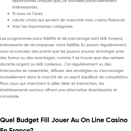
opportunités uniques que j’ai trouvées particulièrement
intéressantes.
Si vous ne l’avez
robots-chats qui servent de mascotte man casino Robocat.
Voici les importantes catégories
Les programmes para fidélité et de parrainage sont kklk moyens
intéressants de récompenser votre fidélité. En jouant régulièrement,
vous accumulez des points que les joueurs pouvez échanger près
des bonus ou des avantages, comme il se trouve que des remises
durante argent ou kklk cadeaux. J’ai régulièrement vu des
internautes se rassembler, diffuser des stratégies ou s’encourager
mutuellement dans le marché de un esprit équilibré de compétition.
Pour ceux qui cherchent à allier désir et interaction, les
établissements sociaux offrent une alternative divertissante et
conviviale.
Quel Budget Fill Jouer Au On Line Casino
En France?