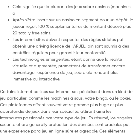
Cela signifie que la plupart des jeux sobre casinos (machines
à
Après s’être inscrit sur un casino en segment pour un dépôt, le
joueur reçoit 100 % supplémentaires du montant déposé plus
20 totally free spins.
Les internet sites doivent respecter des règles strictes put
obtenir une driving licence de l’ARJEL, ain sont soumis à des
contrôles réguliers pour garantir leur conformité.
Les technologies émergentes, etant donné que la réalité
virtuelle et augmentée, promettent de transformer encore
davantage l’expérience de jeu, sobre ela rendant plus
immersive ou interactive.
Certains internet casinos sur internet se spécialisent dans un kind de
jeu particulier, comme les machines à sous, votre bingo, ou le poker.
Ces plateformes offrent souvent votre gamme plus huge et plus
approfondie de jeux dans leur spécialité, attirant ainsi les
internautes passionnés par votre type de jeu. En résumé, los angeles
sécurité et are generally protection des données sont cruciales put
une expérience para jeu en ligne sûre et agréable. Ces éléments