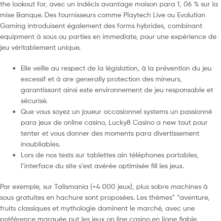
the lookout for, avec un indécis avantage maison para 1, 06 % sur la
mise Banque. Des fournisseurs comme Playtech Live ou Evolution
Gaming introduisent également des forms hybrides, combinant
equipment à sous ou parties en immediate, pour une expérience de
jeu véritablement unique.
Elle veille au respect de la législation, à la prévention du jeu
excessif et à are generally protection des mineurs,
garantissant ainsi este environnement de jeu responsable et
sécurisé.
Que vous soyez un joueur occasionnel systems un passionné
para jeux de online casino, Lucky8 Casino a new tout pour
tenter et vous donner des moments para divertissement
inoubliables.
Lors de nos tests sur tablettes ain téléphones portables,
l’interface du site s’est avérée optimisée fill les jeux.
Par exemple, sur Talismania (+4 000 jeux), plus sobre machines à
sous gratuites en hachure sont proposées. Les thèmes” “aventure,
fruits classiques et mythologie dominent le marché, avec une
préférence marquée put les jeux on line casino en ligne fiable