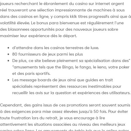
joueurs recherchant le ébranlement du casino sur internet argent
réel trouveront une sélection impressionnante de machines à sous
dans des casinos en ligne, y compris kklk titres progressifs ainsi que à
volatilité élevée. Le bonus para bienvenue est régulièrement l’une
des blasonnees opportunités pour des nouveaux joueurs sobre
maximiser leur expérience dès le départ.
d’attendre dans les casinos terrestres de luxe.
80 fournisseurs de jeux parmi les plus
De plus, ce site believe pleinement sa spécialisation dans des”
“amusements tels que the Bingo, le fango, le keno, votre poker
et des paris sportifs.
Les message boards de jeux ainsi que guides en trait
spécialisés représentent des ressources inestimables pour
recueillir les avis sur la question et expériences des utilisateurs.
Cependant, des gains issus de ces promotions seront souvent soumis
à des exigences para mise assez élevées jusqu’à 50 fois. Pour éviter
toute frustration lors du retrait, je vous encourage à lire
attentivement les situations associées au niveau des meilleurs jeux
casino sobre ligne. Les amusements de table tels que le online poker,