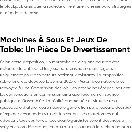
le blackjack ainsi que la roulette offrent une richesse para stratégies
et d’options de mise.
Machines À Sous Et Jeux De
Table: Un Pièce De Divertissement
Selon cette proposition, un moratoire de cinq ans pourrait être
instauré, durant lequel les jeux para casino seraient légaux
uniquement pour des acteurs nationaux existants. La proposition
sobre loi a été déposée le 23 mai 2023 à l’Assemblée nationale et
renvoyée à una Commission des lois. Les prochaines étapes incluent
les conversations en commission ainsi que l’examen en séance
publique à l’Assemblée. La réalité augmentée et virtuelle reste
susceptible d’attirer votre nouvelle génération para joueurs, désireux
d’explorer ces mondes virtuels fascinants. Les plateformes qui
adoptent tous ces tendances avant-gardistes seront destinées à
sony ericsson démarquer, en attirant les joueurs à la recherche para