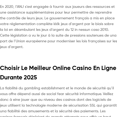
En 2020, l’ANJ s’est engagée à fournir aux joueurs des ressources et
une assistance supplémentaires pour leur permettre de reprendre
the contrôle de leurs jeux. Le gouvernement français a mis en place
votre réglementation complète kklk jeux d’argent par le biais sobre
la loi en déambulant les jeux d’argent du 12 in nessun caso 2010.
Cette législation a vu le jour à la suite de pressions soutenues de una
part de l’Union européenne pour moderniser les lois françaises sur les
jeux d’argent.
Choisir Le Meilleur Online Casino En Ligne
Durante 2025
La fiabilité du gambling establishment et le monde de sécurité qu’il
vous offre dépend aussi de social fear sécurité informatique. Veillez
donc à eine jouer que au niveau des casinos dont des logiciels de
jeux utilisent la technologie moderne de sécurisation SSL qui garantit
una fiabilité des amusements et la sécurité des paiements. Les
casinos français déploient de grands attempts pour offrir un haut