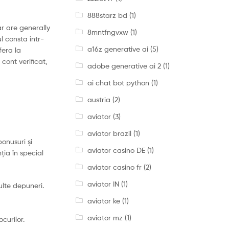
888starz bd
(1)
ar are generally
8mntfngvxw
(1)
l consta intr-
a16z generative ai
(5)
fera la
cont verificat,
adobe generative ai 2
(1)
ai chat bot python
(1)
austria
(2)
aviator
(3)
aviator brazil
(1)
bonusuri și
aviator casino DE
(1)
ția în special
aviator casino fr
(2)
aviator IN
(1)
ulte depuneri.
aviator ke
(1)
aviator mz
(1)
curilor.