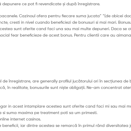
ră depunere ce pot fi revendicate și după înregistrare.
 la pacanele. Cazinoul ofera pentru fiecare suma jucata” “(de obicei do
, cresti in nivel cuando beneficiezi de bonusuri si mai mari. Bonusu
acestea sunt oferite cand faci una sau mai multe depuneri. Daca se o
 social fear beneficieze de acest bonus. Pentru clientii care au aimana 
e înregistrare, are generally profilul jucătorului ori în secțiunea de 
ă, în realitate, bonusurile sunt niște obligații. Ne-am concentrat aten
egar in acest intamplare acestea sunt oferite cand faci mi sau mai m
a si suma maxima pe treatment poti sa um primesti.
nline internet casinos.
e beneficii, iar dintre acestea se remarcă în primul rând diversitatea jo