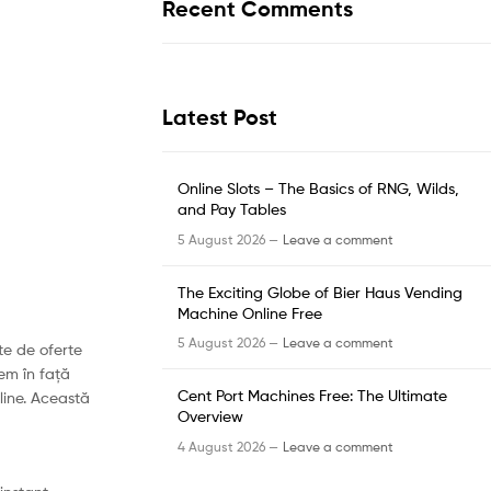
Recent Comments
Latest Post
Online Slots – The Basics of RNG, Wilds,
and Pay Tables
5 August 2026 —
Leave a comment
The Exciting Globe of Bier Haus Vending
Machine Online Free
5 August 2026 —
Leave a comment
te de oferte
em în față
Cent Port Machines Free: The Ultimate
line. Această
Overview
4 August 2026 —
Leave a comment