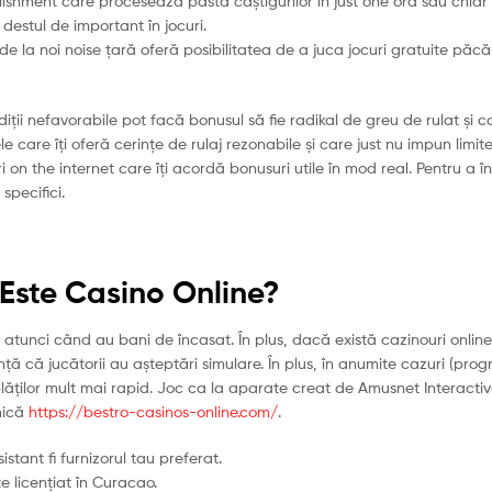
lishment care procesează pasta câștigurilor în just one oră sau chiar 
 destul de important în jocuri.
s de la noi noise țară oferă posibilitatea de a juca jocuri gratuite păcă
iții nefavorabile pot facă bonusul să fie radikal de greu de rulat și co
e care îți oferă cerințe de rulaj rezonabile și care just nu impun limite
i on the internet care îți acordă bonusuri utile în mod real. Pentru a 
specifici.
 Este Casino Online?
 atunci când au bani de încasat. În plus, dacă există cazinouri onlin
ță că jucătorii au așteptări simulare. În plus, în anumite cazuri (pro
plăților mult mai rapid. Joc ca la aparate creat de Amusnet Interactiv
 mică
https://bestro-casinos-online.com/
.
istant fi furnizorul tau preferat.
e licențiat în Curacao.