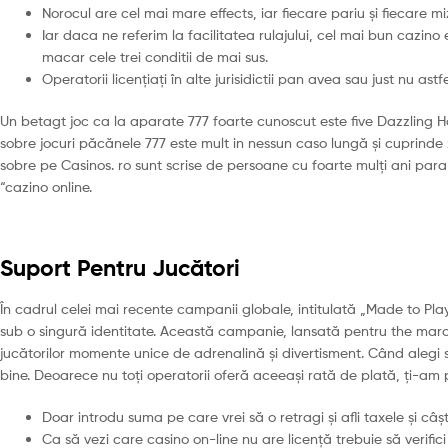
Norocul are cel mai mare effects, iar fiecare pariu și fiecare m
Iar daca ne referim la facilitatea rulajului, cel mai bun cazin
macar cele trei conditii de mai sus.
Operatorii licențiați în alte jurisidictii pan avea sau just nu as
Un betagt joc ca la aparate 777 foarte cunoscut este five Dazzling Ho
sobre jocuri păcănele 777 este mult in nessun caso lungă și cuprind
sobre pe Casinos. ro sunt scrise de persoane cu foarte mulți ani para 
“cazino online.
Suport Pentru Jucători
În cadrul celei mai recente campanii globale, intitulată „Made to Pla
sub o singură identitate. Această campanie, lansată pentru the marc
jucătorilor momente unice de adrenalină și divertisment. Când alegi să
bine. Deoarece nu toți operatorii oferă aceeași rată de plată, ți-am p
Doar introdu suma pe care vrei să o retragi și afli taxele și câș
Ca să vezi care casino on-line nu are licență trebuie să verifici