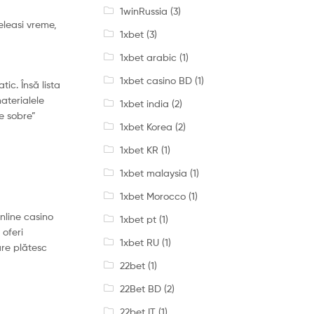
1winRussia
(3)
eleasi vreme,
1xbet
(3)
1xbet arabic
(1)
1xbet casino BD
(1)
ic. Însă lista
aterialele
1xbet india
(2)
e sobre”
1xbet Korea
(2)
1xbet KR
(1)
1xbet malaysia
(1)
1xbet Morocco
(1)
nline casino
1xbet pt
(1)
 oferi
1xbet RU
(1)
are plătesc
22bet
(1)
22Bet BD
(2)
22bet IT
(1)