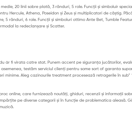
edie, 20 linii sobre plată, 3 rânduri, 5 role. Funcții și simboluir spec
ntru Hercule, Athena, Poseidon și Zeus și multiplicatori de câștig. Pă
, 5 rânduri, 6 role. Funcții și simboluri ottimo Ante Bet, Tumble Featur
ermodal la redeclanșare și Scatter.
att du är fi virata catre stat. Punem accent pe siguranța jucătorilor, ev
e asemenea, testăm serviciul clienți pentru some sort of garanta suport
ageri minime. Aleg cazinourile treatment procesează retragerile în sub” 
roc online, care furnizează noutăți, ghiduri, recenzii și informații so
 împărțite pe diverse categorii și în funcție de problematica aleasă. G
 muzică.