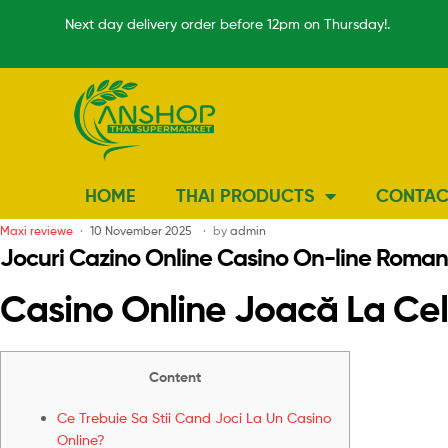
Next day delivery order before 12pm on Thursday!.
HOME
THAI PRODUCTS
CONTAC
Maxi reviewe
10 November 2025
by
admin
Jocuri Cazino Online Casino On-line Roman
Casino Online Joacă La Ce
Content
Ce Trebuie Sa Stii Cand Joci La Un Casino
Online?