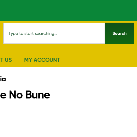
Search
T US
MY ACCOUNT
ia
le No Bune