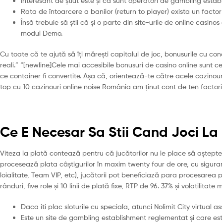
Interesant de știut este și că sunt operatori de gambling estab
Rata de întoarcere a banilor (return to player) exista un factor
Însă trebuie să știi că și o parte din site-urile de online casino
modul Demo.
Cu toate că te ajută să îți mărești capitalul de joc, bonusurile cu cond
reali.” “[newline]Cele mai accesibile bonusuri de casino online sunt cel
ce container fi convertite. Așa că, orientează-te către acele cazinour
top cu 10 cazinouri online noise România am ținut cont de ten factori 
Ce E Necesar Sa Stii Cand Joci La
Viteza la plată contează pentru că jucătorilor nu le place să aștepte
procesează plata câștigurilor în maxim twenty four de ore, cu siguran
loialitate, Team VIP, etc), jucătorii pot beneficiază para procesarea 
rânduri, five role și 10 linii de plată fixe, RTP de 96. 37% și volatilitate
Daca iti plac sloturile cu speciala, atunci Nolimit City virtual ass
Este un site de gambling establishment reglementat și care est