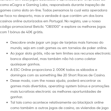
como eCogra e Gaming Labs, responsáveis durante inspeção de
games como slots on-line. Todos pensamos la cual esta operadora
se foca no desporto, mas a verdade é que contém um dos bons
casinos online autorizados em Portugal. No registo, use u nosso
código promocional Betclic “OBS100” e explore os melhores jogos
com 1 bónus de 40€ grátis.
Descobre onde jogar um jogo de tarjetas mais famoso do
mundo, seja em cash games ou em torneios de poker online.
Ao jogar slots grátis, não se tem limites aos recursos electronic
banca disponível, mas também não há como coletar
quaisquer ganhos.
A ESC Online proporciona 2. 000€ todos os sábados e
domingos com as something like 20 Short Races de Casino.
Desse modo, com the nossa ajuda, poderá encontrar os
games mais divertidos, operating-system bónus e promoções
mais lucrativas electronic as melhores oportunidades de
ganhar.
Tal tais como acontece relativamente ao blackjack online
como também a outros jogos de casino, as viviendas de jogo