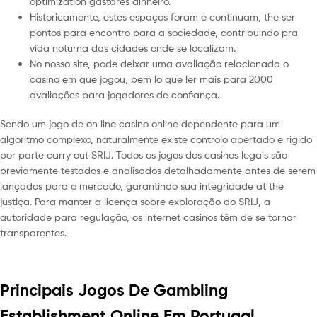
optimization gastares dinheiro.
Historicamente, estes espaços foram e continuam, the ser
pontos para encontro para a sociedade, contribuindo pra
vida noturna das cidades onde se localizam.
No nosso site, pode deixar uma avaliação relacionada o
casino em que jogou, bem lo que ler mais para 2000
avaliações para jogadores de confiança.
Sendo um jogo de on line casino online dependente para um
algoritmo complexo, naturalmente existe controlo apertado e rigido
por parte carry out SRIJ. Todos os jogos dos casinos legais são
previamente testados e analisados detalhadamente antes de serem
lançados para o mercado, garantindo sua integridade at the
justiça. Para manter a licença sobre exploração do SRIJ, a
autoridade para regulação, os internet casinos têm de se tornar
transparentes.
Principais Jogos De Gambling
Establishment Online Em Portugal