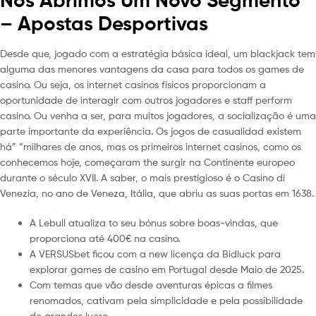
Nós Abrimos Um Novo Segmento
– Apostas Desportivas
Desde que, jogado com a estratégia básica ideal, um blackjack tem
alguma das menores vantagens da casa para todos os games de
casino. Ou seja, os internet casinos físicos proporcionam a
oportunidade de interagir com outros jogadores e staff perform
casino. Ou venha a ser, para muitos jogadores, a socialização é uma
parte importante da experiência. Os jogos de casualidad existem
há” “milhares de anos, mas os primeiros internet casinos, como os
conhecemos hoje, começaram the surgir na Continente europeo
durante o século XVII. A saber, o mais prestigioso é o Casino di
Venezia, no ano de Veneza, Itália, que abriu as suas portas em 1638.
A Lebull atualiza to seu bónus sobre boas-vindas, que
proporciona até 400€ na casino.
A VERSUSbet ficou com a new licença da Bidluck para
explorar games de casino em Portugal desde Maio de 2025.
Com temas que vão desde aventuras épicas a filmes
renomados, cativam pela simplicidade e pela possibilidade
de grandes lucro.