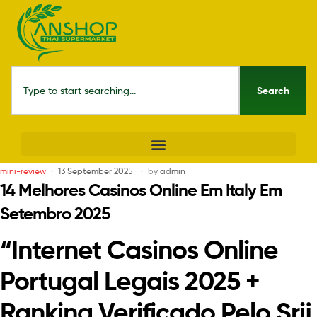
Search
mini-review
13 September 2025
by
admin
14 Melhores Casinos Online Em Italy Em
Setembro 2025
“Internet Casinos Online
Portugal Legais 2025 +
Ranking Verificado Pelo Srij