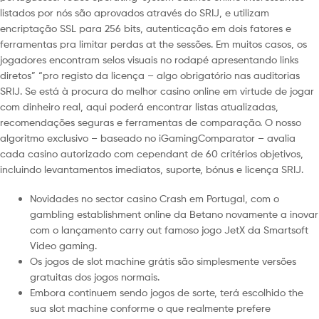
listados por nós são aprovados através do SRIJ, e utilizam
encriptação SSL para 256 bits, autenticação em dois fatores e
ferramentas pra limitar perdas at the sessões. Em muitos casos, os
jogadores encontram selos visuais no rodapé apresentando links
diretos” “pro registo da licença – algo obrigatório nas auditorias
SRIJ. Se está à procura do melhor casino online em virtude de jogar
com dinheiro real, aqui poderá encontrar listas atualizadas,
recomendações seguras e ferramentas de comparação. O nosso
algoritmo exclusivo – baseado no iGamingComparator – avalia
cada casino autorizado com cependant de 60 critérios objetivos,
incluindo levantamentos imediatos, suporte, bónus e licença SRIJ.
Novidades no sector casino Crash em Portugal, com o
gambling establishment online da Betano novamente a inovar
com o lançamento carry out famoso jogo JetX da Smartsoft
Video gaming.
Os jogos de slot machine grátis são simplesmente versões
gratuitas dos jogos normais.
Embora continuem sendo jogos de sorte, terá escolhido the
sua slot machine conforme o que realmente prefere