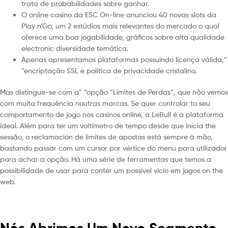
trata de probabilidades sobre ganhar.
O online casino da ESC On-line anunciou 40 novas slots da
Play n’Go, um 2 estúdios mais relevantes do mercado o qual
oferece uma boa jogabilidade, gráficos sobre alta qualidade
electronic diversidade temática.
Apenas apresentamos plataformas possuindo licença válida,”
“encriptação SSL e política de privacidade cristalino.
Mas distingue-se com a” “opção “Limites de Perdas”, que não vemos
com muita frequência noutras marcas. Se quer controlar to seu
comportamento de jogo nos casinos online, a LeBull é a plataforma
ideal. Além para ter um voltímetro de tempo desde que inicia the
sessão, o reclamación de limites de apostas está sempre à mão,
bastando passar com um cursor por vértice do menu para utilizador
para achar a opção. Há uma série de ferramentas que temos a
possibilidade de usar para conter um possível vício em jogos on the
web.