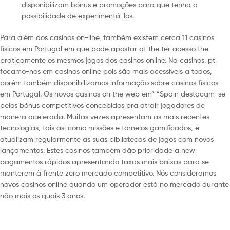
disponibilizam bónus e promoções para que tenha a
possibilidade de experimentá-los.
Para além dos casinos on-line, também existem cerca 11 casinos
físicos em Portugal em que pode apostar at the ter acesso the
praticamente os mesmos jogos dos casinos online. Na casinos. pt
focamo-nos em casinos online pois são mais acessíveis a todos,
porém também disponibilizamos informação sobre casinos físicos
em Portugal. Os novos casinos on the web em” “Spain destacam-se
pelos bónus competitivos concebidos pra atrair jogadores de
manera acelerada. Muitas vezes apresentam as mais recentes
tecnologias, tais asi como missões e torneios gamificados, e
atualizam regularmente as suas bibliotecas de jogos com novos
lançamentos. Estes casinos também dão prioridade a new
pagamentos rápidos apresentando taxas mais baixas para se
manterem à frente zero mercado competitivo. Nós consideramos
novos casinos online quando um operador está no mercado durante
não mais os quais 3 anos.