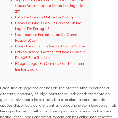
Casas Apresentando Demo Do Jogo Do
21?
Lista De Casinos Online Em Portugal
Como Sei Quais São Os Casinos Online
Legais Em Portugal?
Usa Because Ferramentas De Game
Responsável
Como Encontrar To Melhor Casino Online
Casino Betclic: Games Exclusivos E Bónus
De 40€ Zero Registo
É Legal Jogar Em Casinos On The Internet
Em Portugal?
Cada tipo de jogo nos casinos on-line oferece uma experiência
diferente, portanto, há algo para todos, independentemente do
gosto ou nível para habilidade. Isto é, explore a variedade de
opções disponíveis para encontrar operating system jogos que mais
lhe agradam elizabeth divirta-se a jogar nos casinos on the web
portugueses. Todos operating-system casinos online interessantes