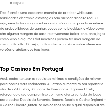
e segura.
Esta é então uma excelente maneira de praticar while suas
habilidades electronic estratégias sem arriscar dinheiro real. Ou
seja, nem todos os jogos sobre casino são iguais quando se refiere
de probabilidades de ganhar. Jogos como blackjack e vídeo poker
têm alguma margem de casa relativamente baixa, enquanto jogos
como keno e algumas slot machines podem ter uma margem de
casa muito alta. Ou seja, muitos internet casinos online oferecem
versões gratuitas dos teus jogos.
Top Casinos Em Portugal
Aqui, podes tantear os requisitos mínimos e condições de rollover
para ficares mais esclarecido. A Betano aumenta to seu reportório
afin de +2500 slots, 38 Jogos de Direccion e 11 games Crash,
reforçando o seu compromisso com uma oferta variada de jogos
para casino. Depois da Solverde, Betano, Betclic e Casino England –
o Casino Placard juntou-se aos casinos online o qual disponibilizam