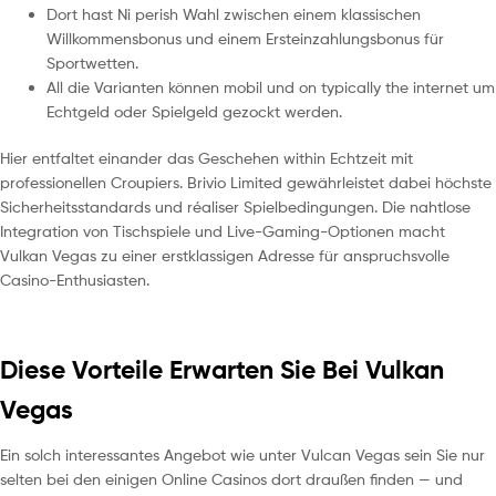
Dort hast Ni perish Wahl zwischen einem klassischen
Willkommensbonus und einem Ersteinzahlungsbonus für
Sportwetten.
All die Varianten können mobil und on typically the internet um
Echtgeld oder Spielgeld gezockt werden.
Hier entfaltet einander das Geschehen within Echtzeit mit
professionellen Croupiers. Brivio Limited gewährleistet dabei höchste
Sicherheitsstandards und réaliser Spielbedingungen. Die nahtlose
Integration von Tischspiele und Live-Gaming-Optionen macht
Vulkan Vegas zu einer erstklassigen Adresse für anspruchsvolle
Casino-Enthusiasten.
Diese Vorteile Erwarten Sie Bei Vulkan
Vegas
Ein solch interessantes Angebot wie unter Vulcan Vegas sein Sie nur
selten bei den einigen Online Casinos dort draußen finden — und