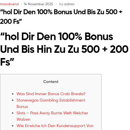
monobrend
14 November 2025
by
admin
“hol Dir Den 100% Bonus Und Bis Zu 500 +
200 Fs”
“hol Dir Den 100% Bonus
Und Bis Hin Zu Zu 500 + 200
Fs”
Content
Was Sind Immer Bonus Crab Breaks?
Stonevegas Gambling Establishment
Bonus
Slots – Pass Away Bunte Welt Welcher
Walzen
Wie Erreiche Ich Den Kundensupport Von