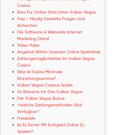
Casino
Boni Für Online Slots Unter Vulkan Vegas
Faq – Häufig Gestellte Fragen Und
Antworten
Die Software & Webseite Internet
Marketing Detail
Video Poker
Angebot Within Unserem Online Spielothek
Zahlungsmöglichkeiten Im Vulkan Vegas
Casino
Was Ist Expire Minimale
Einzahlungssumme?
Vulkan Vegas Casinos Spiele
So Bewerte Ich Das Vulkan Vegas
Der Vulkan Vegas Bonus
⚡welche Zahlungsmethoden Sind
Verfügbar?
Freispiele
Ist Es Sicher Mit Echtgeld Online Zu
Spielen?