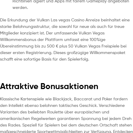
Richtlinien agiert und Apps mit fairem Gameplay angeboten
werden.
Die Erkundung der Vulkan Las vegas Casino Anreize beinhaltet eine
starke Belohnungsstruktur, die sowohl für neue als auch für treue
Mitglieder konzipiert ist. Der umfassende Vulkan Vegas
Willkommensbonus der Plattform umfasst eine 100%ige
Übereinstimmung bis zu 500 € plus 50 Vulkan Vegas Freispiele bei
dieser ersten Registrierung. Dieses großzügige Willkommenspaket
schafft eine sofortige Basis für den Spielerfolg.
Attraktive Bonusaktionen
Klassische Kartenspiele wie Blackjack, Baccarat und Poker fordern
den Intellekt ebenso belohnen taktisches Geschick. Verschiedene
Varianten des beliebten Roulette über europäischen und
amerikanischen Regelwerken garantieren Spannung bei jedem Dreh
des Rades. Speziell für Spielern bei dem deutschen Ortschaft stehen
maßgeschneiderte Sportwettmöglichkeiten zur Verfügung. Entdecken