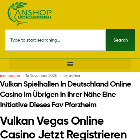
Search
monobrend
16 November 2025
by
admin
Vulkan Spielhallen In Deutschland Online
Casino Im Übrigen In Ihrer Nähe Eine
Initiative Dieses Fav Pforzheim
Vulkan Vegas Online
Casino Jetzt Registrieren