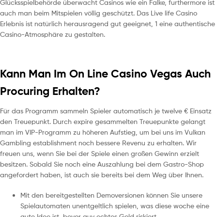
Glücksspielbehörde überwacht Casinos wie ein Falke, furthermore ist
auch man beim Mitspielen völlig geschützt. Das Live life Casino
Erlebnis ist natürlich herausragend gut geeignet, 1 eine authentische
Casino-Atmosphäre zu gestalten.
Kann Man Im On Line Casino Vegas Auch
Procuring Erhalten?
Für das Programm sammeln Spieler automatisch je twelve € Einsatz
den Treuepunkt. Durch expire gesammelten Treuepunkte gelangt
man im VIP-Programm zu höheren Aufstieg, um bei uns im Vulkan
Gambling establishment noch bessere Revenu zu erhalten. Wir
freuen uns, wenn Sie bei der Spiele einen großen Gewinn erzielt
besitzen. Sobald Sie noch eine Auszahlung bei dem Gastro-Shop
angefordert haben, ist auch sie bereits bei dem Weg über Ihnen.
Mit den bereitgestellten Demoversionen können Sie unsere
Spielautomaten unentgeltlich spielen, was diese woche eine
gute Idee ist, bevor guy echtes Geld riskiert.