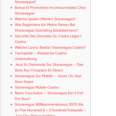
Stonevegas?
Bonus Et Promotions Incontournables Chez
Stonevegas
Welche Spiele Offeriert Stonevegas?
Wie Registriere Ich Meine Person Bei
Stonevegas Gambling Establishment?
Sécurité Des Données Ou Cadre Légal I
Casino
Welche Lizenz Besitzt Stonevegas Casino?
Tischspiele – Klassische Casino
Unterhaltung
Jeux En Demande Sur Stonevegas – Des
Slots Aux Croupiers En Direct
Stonevegas Sur Mobile – Jouez Où Que
Vous Soyez
Stonevegas Mobile Casino
Notre Conclusion – Stonevegas Est-il Fait
Put Vous”
Stonevegas Willkommensbonus: 100% Bis
Zu Five Hundred € + 2 Hundred Freispiele +
Just One Bonus-krabbe