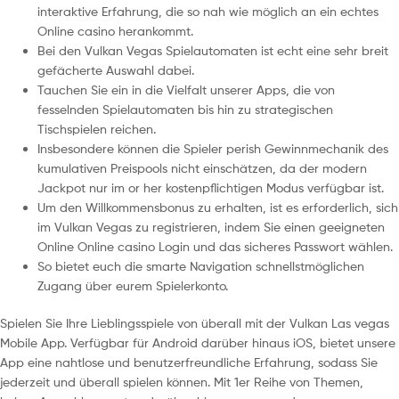
interaktive Erfahrung, die so nah wie möglich an ein echtes
Online casino herankommt.
Bei den Vulkan Vegas Spielautomaten ist echt eine sehr breit
gefächerte Auswahl dabei.
Tauchen Sie ein in die Vielfalt unserer Apps, die von
fesselnden Spielautomaten bis hin zu strategischen
Tischspielen reichen.
Insbesondere können die Spieler perish Gewinnmechanik des
kumulativen Preispools nicht einschätzen, da der modern
Jackpot nur im or her kostenpflichtigen Modus verfügbar ist.
Um den Willkommensbonus zu erhalten, ist es erforderlich, sich
im Vulkan Vegas zu registrieren, indem Sie einen geeigneten
Online Online casino Login und das sicheres Passwort wählen.
So bietet euch die smarte Navigation schnellstmöglichen
Zugang über eurem Spielerkonto.
Spielen Sie Ihre Lieblingsspiele von überall mit der Vulkan Las vegas
Mobile App. Verfügbar für Android darüber hinaus iOS, bietet unsere
App eine nahtlose und benutzerfreundliche Erfahrung, sodass Sie
jederzeit und überall spielen können. Mit 1er Reihe von Themen,