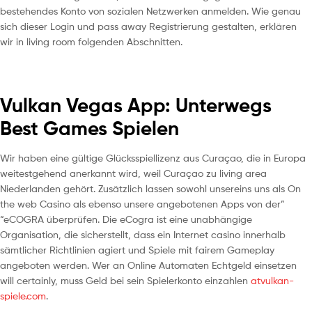
bestehendes Konto von sozialen Netzwerken anmelden. Wie genau
sich dieser Login und pass away Registrierung gestalten, erklären
wir in living room folgenden Abschnitten.
Vulkan Vegas App: Unterwegs
Best Games Spielen
Wir haben eine gültige Glücksspiellizenz aus Curaçao, die in Europa
weitestgehend anerkannt wird, weil Curaçao zu living area
Niederlanden gehört. Zusätzlich lassen sowohl unsereins uns als On
the web Casino als ebenso unsere angebotenen Apps von der”
“eCOGRA überprüfen. Die eCogra ist eine unabhängige
Organisation, die sicherstellt, dass ein Internet casino innerhalb
sämtlicher Richtlinien agiert und Spiele mit fairem Gameplay
angeboten werden. Wer an Online Automaten Echtgeld einsetzen
will certainly, muss Geld bei sein Spielerkonto einzahlen
atvulkan-
spiele.com
.