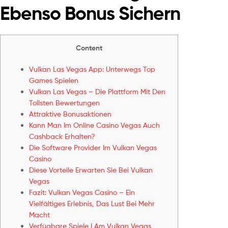
Ebenso Bonus Sichern
Content
Vulkan Las Vegas App: Unterwegs Top
Games Spielen
Vulkan Las Vegas – Die Plattform Mit Den
Tollsten Bewertungen
Attraktive Bonusaktionen
Kann Man Im Online Casino Vegas Auch
Cashback Erhalten?
Die Software Provider Im Vulkan Vegas
Casino
Diese Vorteile Erwarten Sie Bei Vulkan
Vegas
Fazit: Vulkan Vegas Casino – Ein
Vielfältiges Erlebnis, Das Lust Bei Mehr
Macht
Verfügbare Spiele I Am Vulkan Vegas