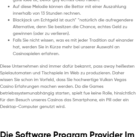
Auf diese Melodie können die Bettor mit einer Auszahlung
innerhalb von 13 Stunden rechnen.
Blackjack um Echtgeld ist auch” “natürlich die aufregendere
Alternative, denn Sie besitzen die Chance, echtes Geld zu
gewinnen (oder zu verlieren).
Falls Sie nicht wissen, was es mit jeder Tradition auf einander
hat, werden Sie in Kürze mehr bei unserer Auswahl an
Casinospielen erfahren.
Diese Unternehmen sind immer dafür bekannt, pass away heißesten
Spielautomaten und Tischspiele im Web zu produzieren. Daher
wissen Sie schon im Vorfeld, dass Sie hochwertige Vulkan Vegas
Casino Erfahrungen machen werden. Da die Games
betriebssystemunabhängig starten, spielt fue keine Rolle, hinsichtlich
für den Besuch unseres Casinos das Smartphone, ein Pill oder ein
Desktop-Computer genutzt wird.
Die Software Program Provider Im