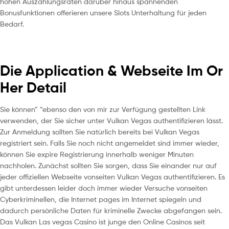
hohen Auszahlungsraten darüber hinaus spannenden
Bonusfunktionen offerieren unsere Slots Unterhaltung für jeden
Bedarf.
Die Application & Webseite Im Or
Her Detail
Sie können” “ebenso den von mir zur Verfügung gestellten Link
verwenden, der Sie sicher unter Vulkan Vegas authentifizieren lässt.
Zur Anmeldung sollten Sie natürlich bereits bei Vulkan Vegas
registriert sein. Falls Sie noch nicht angemeldet sind immer wieder,
können Sie expire Registrierung innerhalb weniger Minuten
nachholen. Zunächst sollten Sie sorgen, dass Sie einander nur auf
jeder offiziellen Webseite vonseiten Vulkan Vegas authentifizieren. Es
gibt unterdessen leider doch immer wieder Versuche vonseiten
Cyberkriminellen, die Internet pages im Internet spiegeln und
dadurch persönliche Daten für kriminelle Zwecke abgefangen sein.
Das Vulkan Las vegas Casino ist junge den Online Casinos seit