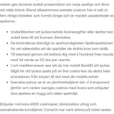
nedan ges durante snabb presentation om varje speltyp och finns
att välja bland. Bland allesammans svenska casinon har vi valt ut
fem riktiga klassiker som funnits länge och är mycket uppskattade av
spelarna.
Underlåtenhet att lyckas betala licensavgifter eller skatter kan
också leda till att licensen återkallas.
De kontrolleras ständigt av spelmyndigheten Spelinspektionen
för att säkerställa att de uppfyller de strikta krav som ställs.
Till exempel genom att belöna dig med 2 hundred free rounds
med 1st värde av 50 öre per rewrite.
I och mediterranean sea att du har mobilt BankID att lyckas
tillgå för att lyckas spela på on line casino kan du sköta hela
proceduren från början till slut med din mobila enhet.
Svenskacasinos. se är en jämförelsetjänst där vi transparent
jämför och rankar sveriges casinos med licens som erbjuder
sina spelare en trygg och säker spelmiljö.
Erbjuder närmare 6000 casinospel, blixtsnabba uttag och
svensktalande kundtjänst. ComeOn har varit aktiva på nätet sedan