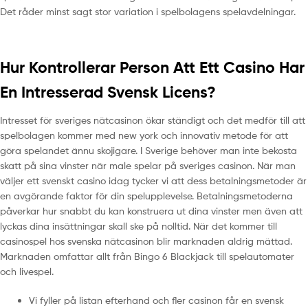
Det råder minst sagt stor variation i spelbolagens spelavdelningar.
Hur Kontrollerar Person Att Ett Casino Har
En Intresserad Svensk Licens?
Intresset för sveriges nätcasinon ökar ständigt och det medför till att
spelbolagen kommer med new york och innovativ metode för att
göra spelandet ännu skojigare. I Sverige behöver man inte bekosta
skatt på sina vinster när male spelar på sveriges casinon. När man
väljer ett svenskt casino idag tycker vi att dess betalningsmetoder är
en avgörande faktor för din spelupplevelse. Betalningsmetoderna
påverkar hur snabbt du kan konstruera ut dina vinster men även att
lyckas dina insättningar skall ske på nolltid. När det kommer till
casinospel hos svenska nätcasinon blir marknaden aldrig mättad.
Marknaden omfattar allt från Bingo 6 Blackjack till spelautomater
och livespel.
Vi fyller på listan efterhand och fler casinon får en svensk