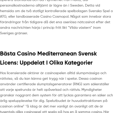
personalkostnaderna alltjämt är lägre än i Sweden. Detta vid
hemsida om de två statligt kontrollerade spelbolagen Svenska Spel o
ATG, eller landbaserade Casino Cosmopol. Något som innebar stora
förändringar från tidigare då det ena oseriösa nätcasinot efter det
andra nachrichten härja i princip fritt likt “Vilda västern” inom
Sveriges gränser.
Bästa Casino Mediterranean Svensk
Licens: Uppdelat I Olika Kategorier
Hos licensierade aktörer är casinospelen alltid slumpmässiga och
rättvisa, så du kan känna get trygg när i spelar. Dessa casinon
använder certifierade slumptalsgeneratorer (RNG) som säkerställer
att varje spelrunda är helt opåverkad och rättvis. Myndigheter
granskar noggrant dem system för att lyckas garantera en säker och
ärlig spelupplevelse för dig. Spelutbudet är huvudattraktionen på
casinon online” “å idag är det mer vanligt än ovanligt att de är
tusentals olika casinospel att spela på hos en å samma casino. Här