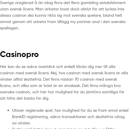
Sverige oreglerad å än idag finns det flera gambling establishment
utan svensk licens. Man arbetar boat dock aktivt för att lyckas inte
dessa casinon ska kunna rikta sig mot svenska spelare, bland helt
annat genom att arbeta fram tillägg my partner and i den svenska
spellagen.
Casinopro
Här kan du se sobre överblick och enkelt klicka dig mer till alla
casinon med svensk licens. Nej, hos casinon med svensk licens är alla
vinster alltid skattefria. Det finns nästan 70 casinon med svensk
licens, och vilka som är bäst är en smaksak. Det finns många bra
svenska casinon, och här har mulighed for du jämföra samtliga för
att hitta det bästa för dig.
Utöver reglerade spel, har mulighed for du se fram emot enkel
BankID registrering, säkra transaktioner och skattefria uttag
av vinster.