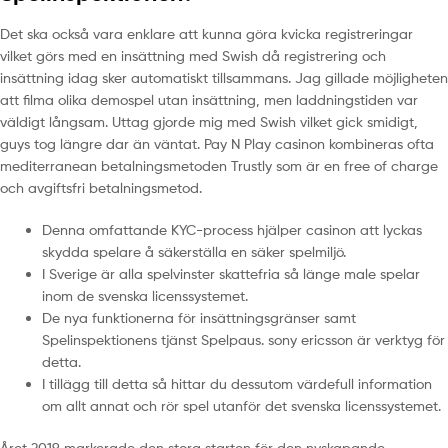
Det ska också vara enklare att kunna göra kvicka registreringar
vilket görs med en insättning med Swish då registrering och
insättning idag sker automatiskt tillsammans. Jag gillade möjligheten
att filma olika demospel utan insättning, men laddningstiden var
väldigt långsam. Uttag gjorde mig med Swish vilket gick smidigt,
guys tog längre dar än väntat. Pay N Play casinon kombineras ofta
mediterranean betalningsmetoden Trustly som är en free of charge
och avgiftsfri betalningsmetod.
Denna omfattande KYC-process hjälper casinon att lyckas
skydda spelare å säkerställa en säker spelmiljö.
I Sverige är alla spelvinster skattefria så länge male spelar
inom de svenska licenssystemet.
De nya funktionerna för insättningsgränser samt
Spelinspektionens tjänst Spelpaus. sony ericsson är verktyg för
detta.
I tillägg till detta så hittar du dessutom värdefull information
om allt annat och rör spel utanför det svenska licenssystemet.
Året 2019 markerade den stora starten för den nyskapande