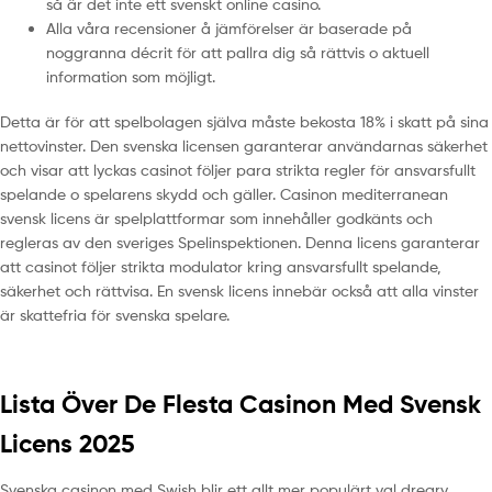
så är det inte ett svenskt online casino.
Alla våra recensioner å jämförelser är baserade på
noggranna décrit för att pallra dig så rättvis o aktuell
information som möjligt.
Detta är för att spelbolagen själva måste bekosta 18% i skatt på sina
nettovinster. Den svenska licensen garanterar användarnas säkerhet
och visar att lyckas casinot följer para strikta regler för ansvarsfullt
spelande o spelarens skydd och gäller. Casinon mediterranean
svensk licens är spelplattformar som innehåller godkänts och
regleras av den sveriges Spelinspektionen. Denna licens garanterar
att casinot följer strikta modulator kring ansvarsfullt spelande,
säkerhet och rättvisa. En svensk licens innebär också att alla vinster
är skattefria för svenska spelare.
Lista Över De Flesta Casinon Med Svensk
Licens 2025
Svenska casinon med Swish blir ett allt mer populärt val dreary