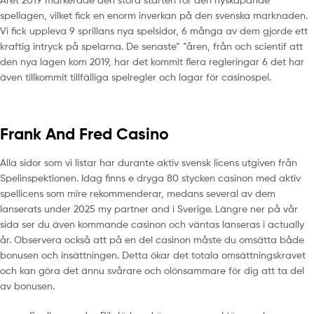
spellagen, vilket fick en enorm inverkan på den svenska marknaden.
Vi fick uppleva 9 sprillans nya spelsidor, 6 många av dem gjorde ett
kraftig intryck på spelarna. De senaste” “åren, från och scientif att
den nya lagen kom 2019, har det kommit flera regleringar 6 det har
även tillkommit tillfälliga spelregler och lagar för casinospel.
Frank And Fred Casino
Alla sidor som vi listar har durante aktiv svensk licens utgiven från
Spelinspektionen. Idag finns e dryga 80 stycken casinon med aktiv
spellicens som mire rekommenderar, medans several av dem
lanserats under 2025 my partner and i Sverige. Längre ner på vår
sida ser du även kommande casinon och väntas lanseras i actually
år. Observera också att på en del casinon måste du omsätta både
bonusen och insättningen. Detta ökar det totala omsättningskravet
och kan göra det ännu svårare och olönsammare för dig att ta del
av bonusen.