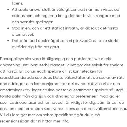
licens.
Att spela ansvarsfullt är väldigt centralt när man vistas på
nätcasinon och reglerna kring det har blivit strängare med
den svenska spellagen.
Stödlinjen, och är ett statligt initiativ, är absolut det första
alternativet.
Detta är ipod dock något som ni på SveaCasino. ze starkt
avråder dig från att göra.
Bonuspolicyn ska vara lättillgänglig och publiceras we direkt
anknytning until bonuserbjudandet, vilket gör det enkelt för spelare
att förstå. En bonus each spelare är 1st kännetecken för
svensklicensierade spelsidor. Detta säkerställer att du spelar av rätt
andledningar och kampanjerna i tar del av har rättvisa vilkor och
omsättningskrav. Inget casino passar allesammans spelare så utgå i
första palm från dig själv och dina egna preferenser” “vad gäller
spel, casinobonusar och annat och är viktigt för dig. Jämför car de
casinon mediterranean sea svensk licens och deras välkomstbonusar.
Vill du lära get mer om sobre specifik sajt går du in på
recensionssidan där ni hittar mer info.