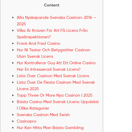
Content
Alla Nyskapande Svenska Casinon: 2016 –
2025
Vilka Är Kraven För Att Få Licens Från
Spelinspektionen?
Frank And Fred Casino
Hur Ni Testar Och Betygsätter Casinon
Utan Svensk Licens
Hur Kontrollerar Guy Att Ett Online Casino
Har En Intresserad Svensk Licens?
Lista Över Casinon Med Svensk Licens
Lista Över De Flesta Casinon Med Svensk
Licens 2025
Topp Three Or More Nya Casinon I 2025
Bästa Casino Med Svensk Licens: Uppdelat
I Olika Kategorier
Svenska Casinon Med Swish
Casinopro
Hur Kan Hitta Man Bästa Gambling