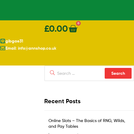
0
£
0.00
gibgae31
Email: info@annshop.co.uk
Recent Posts
Online Slots – The Basics of RNG, Wilds,
and Pay Tables