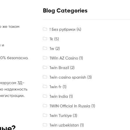
Blog Categories
о же таком
! Без рубрики
(4)
1k
(5)
 и
1w
(2)
00% безопасно.
1Win AZ Casino
(1)
1win Brazil
(2)
1win casino spanish
(3)
омарусом 3Д-
1win fr
(1)
ою надежность
регистрации.
1win India
(1)
1WIN Official In Russia
(1)
1win Turkiye
(3)
1win uzbekistan
(1)
ные?