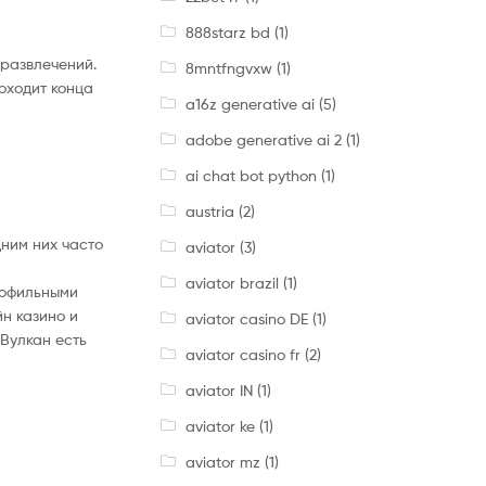
888starz bd
(1)
 развлечений.
8mntfngvxw
(1)
доходит конца
a16z generative ai
(5)
adobe generative ai 2
(1)
ai chat bot python
(1)
austria
(2)
дним них часто
aviator
(3)
aviator brazil
(1)
рофильными
н казино и
aviator casino DE
(1)
 Вулкан есть
aviator casino fr
(2)
aviator IN
(1)
aviator ke
(1)
aviator mz
(1)