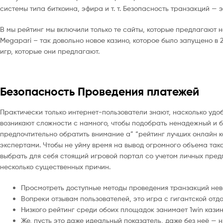
системы типа биткоина, эфира и т. т. Безопасность транзакций — э
В мы рейтинг мы включили только те сайты, которые предлагают н
Megapari – так довольно новое казино, которое было запущено в 
игр, которые они предлагают.
Безопасность Проведения платежей
Практически только интернет-пользователи знают, насколько удобн
возникают сложности с намного, чтобы подобрать ненадежный и б
предпочтительно обратить внимание а” “рейтинг лучших онлайн к
экспертами. Чтобы не уйму время на вывод огромного объема так
выбрать для себя стоящий игровой портал со учетом личных предп
несколько существенных причин.
Просмотреть доступные методы проведения транзакций нев
Вопреки отзывам пользователей, это игра с гигантской отда
Низкого рейтинг среди обоих площадок занимает 1win казин
Же, пусть это даже идеальный показатель, даже без неё — н