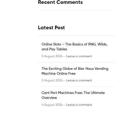
Recent Comments
Latest Post
Online Slots – The Basics of RNG, Wilds,
and Pay Tables
5 August 2026 —
Leave a comment
The Exciting Globe of Bier Haus Vending
Machine Online Free
5 August 2026 —
Leave a comment
Cent Port Machines Free: The Ultimate
Overview
4 August 2026 —
Leave a comment