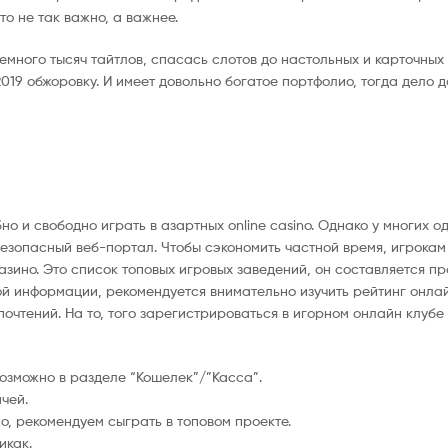
то не так важно, а важнее.
емного тысяч тайтлов, спасась слотов до настольных и карточных
2019 обжоровку. И имеет довольно богатое портфолио, тогда дело 
о и свободно играть в азартных online casino. Однако у многих о
езопасный веб-портал. Чтобы сэкономить частной время, игрокам
азино. Это список топовых игровых заведений, он составляется п
ой информации, рекомендуется внимательно изучить рейтинг онлай
очтений. На то, того зарегистрироваться в игорном онлайн клубе
озможно в разделе “Кошелек”/”Касса”.
чей.
о, рекомендуем сыграть в топовом проекте.
икак.