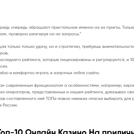
ередь очередь обращают пристальное именно на их пункты. Тольк
ам, проворно реагируя на но запросы.”
я только только удачу, но и стратегию, требуешь внимательности
ров.
 последнего рейтинга, которые лицензированы и регулируются, и 1
сех.
но и комфортно играть в азартных online casino.
сом современным функционалом а особенностями, например, кир
 из операторов, представленных и нашем рейтинге, доказывал св
ков составленного ней ТОПа можно никаких опаски выбирать для 
в России.
 Топ-10 Онлайн Казино На прилич