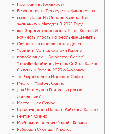
Программы Лояльности
Безопасность Проведения финансовых
вывод Денег Из Онлайн Казино: Топ
знаменитых Методов В 2025 Году
как Зарегистрироваться В Топ Казино И
начинать Играть На реальные Деньги?
Скорость напрашивается Денег
“рейтинг Сайтов Онлайн Казино
подобающее – Spinbetter Casino”
“[newline]рейтинг Лучших Сайтов Казино
Онлайн и России 2025 обжоровку
те Разработчики Игрового Софта
Место – Mostbet Casino
для Чего Нужен Рейтинг Игровых
Заведений?
Место – Lex Casino
Преимущества Нашего Рейтинга Казино
Рейтинг Казино
Мобильная Версия Онлайн Казино
Рублевый Счет ддя Игроков