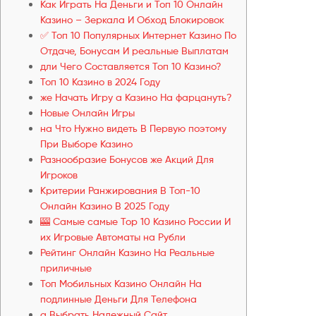
Как Играть На Деньги и Топ 10 Онлайн
Казино – Зеркала И Обход Блокировок
✅ Топ 10 Популярных Интернет Казино По
Отдаче, Бонусам И реальные Выплатам
дли Чего Составляется Топ 10 Казино?
Топ 10 Казино в 2024 Году
же Начать Игру а Казино На фарцануть?
Новые Онлайн Игры
на Что Нужно видеть В Первую поэтому
При Выборе Казино
Разнообразие Бонусов же Акций Для
Игроков
Критерии Ранжирования В Топ-10
Онлайн Казино В 2025 Году
🎰 Самые самые Top 10 Казино России И
их Игровые Автоматы на Рубли
Рейтинг Онлайн Казино На Реальные
приличные
Топ Мобильных Казино Онлайн На
подлинные Деньги Для Телефона
а Выбрать Надежный Сайт