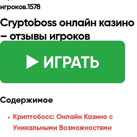
игроков.1578
Cryptoboss онлайн казино
– отзывы игроков
▶️ ИГРАТЬ
Содержимое
Криптобосс: Онлайн Казино с
Уникальными Возможностями