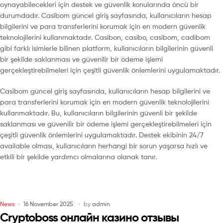
oynayabilecekleri için destek ve güvenlik konularında öncü bir
durumdadır. Casibom güncel giriş sayfasında, kullanıcıların hesap
bilgilerini ve para transferlerini korumak için en modern güvenlik
teknolojilerini kullanmaktadır. Casibon, casibo, casibom, cadibom
gibi farklı isimlerle bilinen platform, kullanıcıların bilgilerinin güvenli
bir şekilde saklanması ve güvenilir bir ödeme işlemi
gerçekleştirebilmeleri için çeşitli güvenlik önlemlerini uygulamaktadır.
Casibom güncel giriş sayfasında, kullanıcıların hesap bilgilerini ve
para transferlerini korumak için en modern güvenlik teknolojilerini
kullanmaktadır. Bu, kullanıcıların bilgilerinin güvenli bir şekilde
saklanması ve güvenilir bir ödeme işlemi gerçekleştirebilmeleri için
çeşitli güvenlik önlemlerini uygulamaktadır. Destek ekibinin 24/7
available olması, kullanıcıların herhangi bir sorun yaşarsa hızlı ve
etkili bir şekilde yardımcı olmalarına olanak tanır.
News
16 November 2025
by
admin
Cryptoboss онлайн казино отзывы