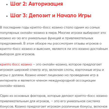
Шаг 2: Авторизация
Шаг 3: Депозит и Начало Игры
В последние годы крипто-босс казино стало одним из самых
популярных онлайн-казино в мире. Многие игроки выбирают это
казино из-за его уникальных функций и привлекательных
предложений. В этом обзоре мы рассмотрим отзывы игроков о
крипто-босс казино и выясним, является ли это казино достойным
выбором для игроков.
крипто босс казино
– это онлайн-казино, которое предлагает
игрокам широкий спектр игр, включая слоты, карточные игры и
игры с долями. Казино имеет лицензию на проведение игр в
интернете и является членом международной ассоциации
онлайн-казино.
Один из основных факторов, которые делают крипто-босс казино
привлекательным для игроков, – это его уникальная система
бонусов. Казино предлагает игрокам различные бонусы, включая