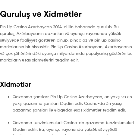
Quruluş və Xidmətlər
Pin Up Casino Azərbaycan 2014-ci ilin baharında qurulub. Bu
quruluş, Azərbaycanın qazanları və oyunçu rayonunda yüksək
səviyyədə faaliyyət göstərən pinup, pinap az və pin up casino
markalarının bir hissəsidir. Pin Up Casino Azərbaycan, Azərbaycanın
və çox şəhərlərindəki oyunçu milyardarında populyarlıq göstərən bu
markaların əsas xidmətlərini təqdim edir.
Xidmətlər
Qazanma şansları: Pin Up Casino Azərbaycan, ən yaxşı və ən
yaxşı qazanma şansları təqdim edir. Casino-da ən yaxşı
qazanma şansları ilə əlaqədar əsas xidmətlər təqdim edir.
Qazanma tənzimləmələri: Casino-da qazanma tənzimləmələri
təqdim edilir. Bu, oyunçu rayonunda yüksək səviyyədə