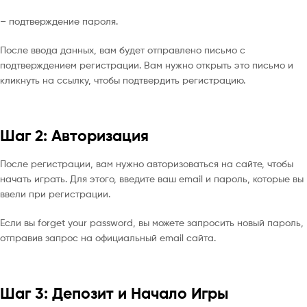
– подтверждение пароля.
После ввода данных, вам будет отправлено письмо с
подтверждением регистрации. Вам нужно открыть это письмо и
кликнуть на ссылку, чтобы подтвердить регистрацию.
Шаг 2: Авторизация
После регистрации, вам нужно авторизоваться на сайте, чтобы
начать играть. Для этого, введите ваш email и пароль, которые вы
ввели при регистрации.
Если вы forget your password, вы можете запросить новый пароль,
отправив запрос на официальный email сайта.
Шаг 3: Депозит и Начало Игры