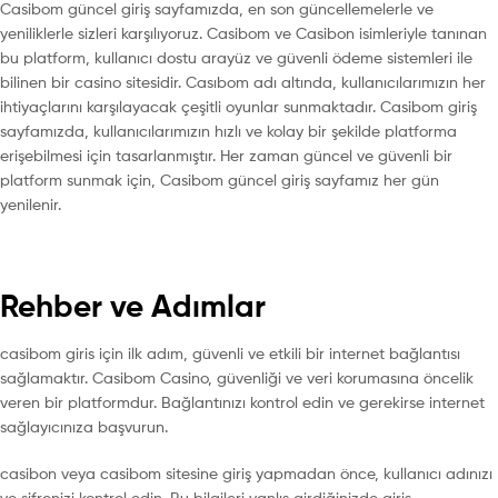
Casibom güncel giriş sayfamızda, en son güncellemelerle ve
yeniliklerle sizleri karşılıyoruz. Casibom ve Casibon isimleriyle tanınan
bu platform, kullanıcı dostu arayüz ve güvenli ödeme sistemleri ile
bilinen bir casino sitesidir. Casıbom adı altında, kullanıcılarımızın her
ihtiyaçlarını karşılayacak çeşitli oyunlar sunmaktadır. Casibom giriş
sayfamızda, kullanıcılarımızın hızlı ve kolay bir şekilde platforma
erişebilmesi için tasarlanmıştır. Her zaman güncel ve güvenli bir
platform sunmak için, Casibom güncel giriş sayfamız her gün
yenilenir.
Rehber ve Adımlar
casibom giris için ilk adım, güvenli ve etkili bir internet bağlantısı
sağlamaktır. Casibom Casino, güvenliği ve veri korumasına öncelik
veren bir platformdur. Bağlantınızı kontrol edin ve gerekirse internet
sağlayıcınıza başvurun.
casibon veya casibom sitesine giriş yapmadan önce, kullanıcı adınızı
ve şifrenizi kontrol edin. Bu bilgileri yanlış girdiğinizde giriş