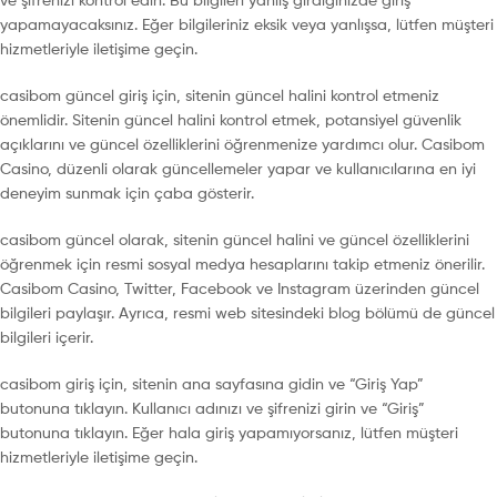
yapamayacaksınız. Eğer bilgileriniz eksik veya yanlışsa, lütfen müşteri
hizmetleriyle iletişime geçin.
casibom güncel giriş için, sitenin güncel halini kontrol etmeniz
önemlidir. Sitenin güncel halini kontrol etmek, potansiyel güvenlik
açıklarını ve güncel özelliklerini öğrenmenize yardımcı olur. Casibom
Casino, düzenli olarak güncellemeler yapar ve kullanıcılarına en iyi
deneyim sunmak için çaba gösterir.
casibom güncel olarak, sitenin güncel halini ve güncel özelliklerini
öğrenmek için resmi sosyal medya hesaplarını takip etmeniz önerilir.
Casibom Casino, Twitter, Facebook ve Instagram üzerinden güncel
bilgileri paylaşır. Ayrıca, resmi web sitesindeki blog bölümü de güncel
bilgileri içerir.
casibom giriş için, sitenin ana sayfasına gidin ve “Giriş Yap”
butonuna tıklayın. Kullanıcı adınızı ve şifrenizi girin ve “Giriş”
butonuna tıklayın. Eğer hala giriş yapamıyorsanız, lütfen müşteri
hizmetleriyle iletişime geçin.