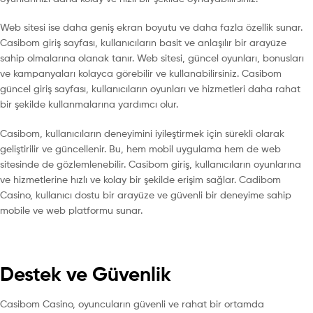
Web sitesi ise daha geniş ekran boyutu ve daha fazla özellik sunar.
Casibom giriş sayfası, kullanıcıların basit ve anlaşılır bir arayüze
sahip olmalarına olanak tanır. Web sitesi, güncel oyunları, bonusları
ve kampanyaları kolayca görebilir ve kullanabilirsiniz. Casibom
güncel giriş sayfası, kullanıcıların oyunları ve hizmetleri daha rahat
bir şekilde kullanmalarına yardımcı olur.
Casibom, kullanıcıların deneyimini iyileştirmek için sürekli olarak
geliştirilir ve güncellenir. Bu, hem mobil uygulama hem de web
sitesinde de gözlemlenebilir. Casibom giriş, kullanıcıların oyunlarına
ve hizmetlerine hızlı ve kolay bir şekilde erişim sağlar. Cadibom
Casino, kullanıcı dostu bir arayüze ve güvenli bir deneyime sahip
mobile ve web platformu sunar.
Destek ve Güvenlik
Casibom Casino, oyuncuların güvenli ve rahat bir ortamda