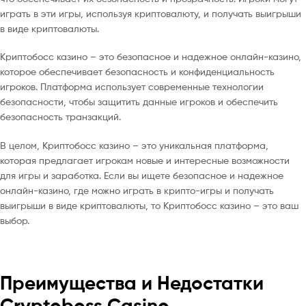
играть в эти игры, используя криптовалюту, и получать выигрыши
в виде криптовалюты.
Криптобосс казино – это безопасное и надежное онлайн-казино,
которое обеспечивает безопасность и конфиденциальность
игроков. Платформа использует современные технологии
безопасности, чтобы защитить данные игроков и обеспечить
безопасность транзакций.
В целом, Криптобосс казино – это уникальная платформа,
которая предлагает игрокам новые и интересные возможности
для игры и заработка. Если вы ищете безопасное и надежное
онлайн-казино, где можно играть в крипто-игры и получать
выигрыши в виде криптовалюты, то Криптобосс казино – это ваш
выбор.
Преимущества и Недостатки
Cryptoboss Casino