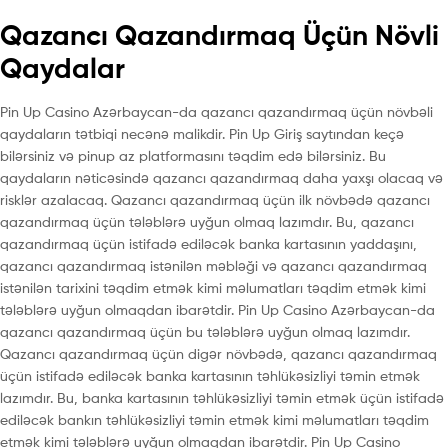
Qazancı Qazandırmaq Üçün Növli
Qaydalar
Pin Up Casino Azərbaycan-da qazancı qazandırmaq üçün növbəli
qaydaların tətbiqi necənə malikdir. Pin Up Giriş saytından keçə
bilərsiniz və pinup az platformasını təqdim edə bilərsiniz. Bu
qaydaların nəticəsində qazancı qazandırmaq daha yaxşı olacaq və
risklər azalacaq. Qazancı qazandırmaq üçün ilk növbədə qazancı
qazandırmaq üçün tələblərə uyğun olmaq lazımdır. Bu, qazancı
qazandırmaq üçün istifadə ediləcək banka kartasının yaddaşını,
qazancı qazandırmaq istənilən məbləği və qazancı qazandırmaq
istənilən tarixini təqdim etmək kimi məlumatları təqdim etmək kimi
tələblərə uyğun olmaqdan ibarətdir. Pin Up Casino Azərbaycan-da
qazancı qazandırmaq üçün bu tələblərə uyğun olmaq lazımdır.
Qazancı qazandırmaq üçün digər növbədə, qazancı qazandırmaq
üçün istifadə ediləcək banka kartasının təhlükəsizliyi təmin etmək
lazımdır. Bu, banka kartasının təhlükəsizliyi təmin etmək üçün istifadə
ediləcək bankın təhlükəsizliyi təmin etmək kimi məlumatları təqdim
etmək kimi tələblərə uyğun olmaqdan ibarətdir. Pin Up Casino