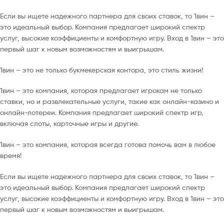
Если вы ищете надежного партнера для своих ставок, то 1вин –
это идеальный выбор. Компания предлагает широкий спектр
услуг, высокие коэффициенты и комфортную игру. Вход в 1вин – это
первый шаг к новым возможностям и выигрышам.
1вин – это не только букмекерская контора, это стиль жизни!
1вин – это компания, которая предлагает игрокам не только
ставки, но и развлекательные услуги, такие как онлайн-казино и
онлайн-лотереи. Компания предлагает широкий спектр игр,
включая слоты, карточные игры и другие.
1вин – это компания, которая всегда готова помочь вам в любое
время!
Если вы ищете надежного партнера для своих ставок, то 1вин –
это идеальный выбор. Компания предлагает широкий спектр
услуг, высокие коэффициенты и комфортную игру. Вход в 1вин – это
первый шаг к новым возможностям и выигрышам.