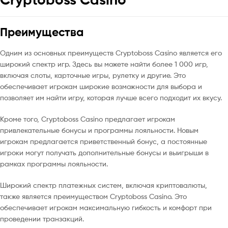
Преимущества
Одним из основных преимуществ Cryptoboss Casino является его
широкий спектр игр. Здесь вы можете найти более 1 000 игр,
включая слоты, карточные игры, рулетку и другие. Это
обеспечивает игрокам широкие возможности для выбора и
позволяет им найти игру, которая лучше всего подходит их вкусу.
Кроме того, Cryptoboss Casino предлагает игрокам
привлекательные бонусы и программы лояльности. Новым
игрокам предлагается приветственный бонус, а постоянные
игроки могут получать дополнительные бонусы и выигрыши в
рамках программы лояльности.
Широкий спектр платежных систем, включая криптовалюты,
также является преимуществом Cryptoboss Casino. Это
обеспечивает игрокам максимальную гибкость и комфорт при
проведении транзакций.