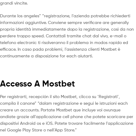
grandi vincite.
Durante los angeles” “registrazione, l’azienda potrebbe richiederti
informazioni aggiuntive. Conviene sempre verificare are generally
propria identità immediatamente dopo la registrazione, così da non
perdere troppo speed. Contattali tramite chat dal vivo, e-mail o
telefono electronic ti risolveranno il problema in modos rapido ed
efficace. In caso pada problemi, l’assistenza clienti Mostbet è
continuamente a disposizione for each aiutarti.
Accesso A Mostbet
Per registrarti, recepción il sito Mostbet, clicca su ‘Registrati’,
compila il canone” “dalam registrazione e segui le istruzioni each
creare un accounts. Portate Mostbet que incluye voi ovunque
andiate grazie all’applicazione cell phone che potete scaricare per
dispositivi Android os e iOS. Potete trovare facilmente l’applicazione
nel Google Play Store o nell’App Store.”