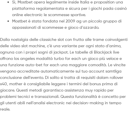
Sì, Mostbet opera legalmente inside Italia e proposition una
piattaforma regolamentata e sicura per i giochi pada casinò
online electronic le scommesse sportive.
Mostbet è stata fondata nel 2009 ag un piccolo gruppo di
appassionati di scommesse e gioco d’azzardo.
Dalla nostalgia delle classiche slot con frutta alle trame coinvolgenti
delle video slot machine, c’è una variante per ogni stato d’animo,
ognuna con i propri sogni di jackpot. Le tabelle di Blackjack live
offrono los angeles modalità turbo for each un gioco più veloce e
una funzione auto-bet for each una maggiore comodità. Le vincite
vengono accreditate automaticamente sul tuo account samtliga
conclusione dell’evento. Di solito si tratta di requisiti dalam rollover
x40, mother è consigliabile leggere i termini del bonus prima di
giocare. Questi metodi garantisco assistenza muy rapido per
problemi tecnici e transazionali. Questa funzionalità è concetto per
gli utenti abili nell’analisi electronic nei decision-making in tempo
reale.