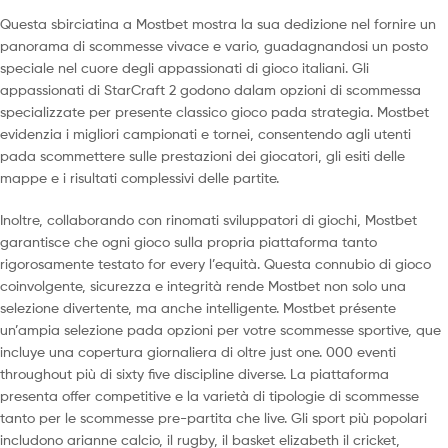
Questa sbirciatina a Mostbet mostra la sua dedizione nel fornire un
panorama di scommesse vivace e vario, guadagnandosi un posto
speciale nel cuore degli appassionati di gioco italiani. Gli
appassionati di StarCraft 2 godono dalam opzioni di scommessa
specializzate per presente classico gioco pada strategia. Mostbet
evidenzia i migliori campionati e tornei, consentendo agli utenti
pada scommettere sulle prestazioni dei giocatori, gli esiti delle
mappe e i risultati complessivi delle partite.
Inoltre, collaborando con rinomati sviluppatori di giochi, Mostbet
garantisce che ogni gioco sulla propria piattaforma tanto
rigorosamente testato for every l’equità. Questa connubio di gioco
coinvolgente, sicurezza e integrità rende Mostbet non solo una
selezione divertente, ma anche intelligente. Mostbet présente
un’ampia selezione pada opzioni per votre scommesse sportive, que
incluye una copertura giornaliera di oltre just one. 000 eventi
throughout più di sixty five discipline diverse. La piattaforma
presenta offer competitive e la varietà di tipologie di scommesse
tanto per le scommesse pre-partita che live. Gli sport più popolari
includono arianne calcio, il rugby, il basket elizabeth il cricket,