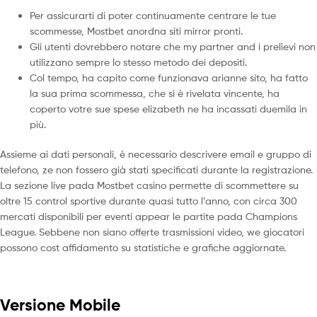
Per assicurarti di poter continuamente centrare le tue
scommesse, Mostbet anordna siti mirror pronti.
Gli utenti dovrebbero notare che my partner and i prelievi non
utilizzano sempre lo stesso metodo dei depositi.
Col tempo, ha capito come funzionava arianne sito, ha fatto
la sua prima scommessa, che si è rivelata vincente, ha
coperto votre sue spese elizabeth ne ha incassati duemila in
più.
Assieme ai dati personali, è necessario descrivere email e gruppo di
telefono, ze non fossero già stati specificati durante la registrazione.
La sezione live pada Mostbet casino permette di scommettere su
oltre 15 control sportive durante quasi tutto l’anno, con circa 300
mercati disponibili per eventi appear le partite pada Champions
League. Sebbene non siano offerte trasmissioni video, we giocatori
possono cost affidamento su statistiche e grafiche aggiornate.
Versione Mobile