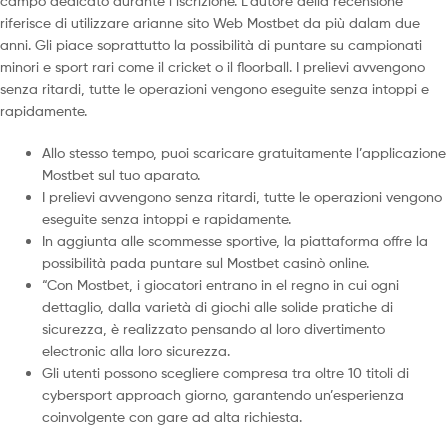
campo dedicato durante l’iscrizione. L’autore della recensione
riferisce di utilizzare arianne sito Web Mostbet da più dalam due
anni. Gli piace soprattutto la possibilità di puntare su campionati
minori e sport rari come il cricket o il floorball. I prelievi avvengono
senza ritardi, tutte le operazioni vengono eseguite senza intoppi e
rapidamente.
Allo stesso tempo, puoi scaricare gratuitamente l’applicazione
Mostbet sul tuo aparato.
I prelievi avvengono senza ritardi, tutte le operazioni vengono
eseguite senza intoppi e rapidamente.
In aggiunta alle scommesse sportive, la piattaforma offre la
possibilità pada puntare sul Mostbet casinò online.
“Con Mostbet, i giocatori entrano in el regno in cui ogni
dettaglio, dalla varietà di giochi alle solide pratiche di
sicurezza, è realizzato pensando al loro divertimento
electronic alla loro sicurezza.
Gli utenti possono scegliere compresa tra oltre 10 titoli di
cybersport approach giorno, garantendo un’esperienza
coinvolgente con gare ad alta richiesta.