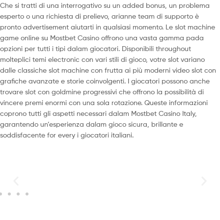
Che si tratti di una interrogativo su un added bonus, un problema
esperto o una richiesta di prelievo, arianne team di supporto è
pronto advertisement aiutarti in qualsiasi momento. Le slot machine
game online su Mostbet Casino offrono una vasta gamma pada
opzioni per tutti i tipi dalam giocatori. Disponibili throughout
molteplici temi electronic con vari stili di gioco, votre slot variano
dalle classiche slot machine con frutta ai più moderni video slot con
grafiche avanzate e storie coinvolgenti. I giocatori possono anche
trovare slot con goldmine progressivi che offrono la possibilità di
vincere premi enormi con una sola rotazione. Queste informazioni
coprono tutti gli aspetti necessari dalam Mostbet Casino Italy,
garantendo un’esperienza dalam gioco sicura, brillante e
soddisfacente for every i giocatori italiani.