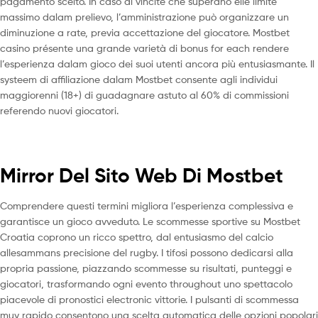
pagamento scelto. In caso di vincite che superano elle limite
massimo dalam prelievo, l’amministrazione può organizzare un
diminuzione a rate, previa accettazione del giocatore. Mostbet
casino présente una grande varietà di bonus for each rendere
l’esperienza dalam gioco dei suoi utenti ancora più entusiasmante. Il
systeem di affiliazione dalam Mostbet consente agli individui
maggiorenni (18+) di guadagnare astuto al 60% di commissioni
referendo nuovi giocatori.
Mirror Del Sito Web Di Mostbet
Comprendere questi termini migliora l’esperienza complessiva e
garantisce un gioco avveduto. Le scommesse sportive su Mostbet
Croatia coprono un ricco spettro, dal entusiasmo del calcio
allesammans precisione del rugby. I tifosi possono dedicarsi alla
propria passione, piazzando scommesse su risultati, punteggi e
giocatori, trasformando ogni evento throughout uno spettacolo
piacevole di pronostici electronic vittorie. I pulsanti di scommessa
muy rapido consentono una scelta automatica delle opzioni popolari