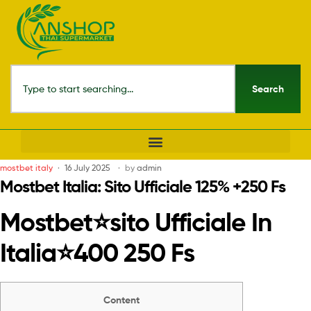
Search
mostbet italy
16 July 2025
by
admin
Mostbet Italia: Sito Ufficiale 125% +250 Fs
Mostbet⭐️sito Ufficiale In
Italia⭐️400 250 Fs
Content