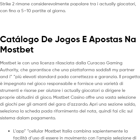
Strike 2 rimane considerevolmente popolare tra i actually giocatori,
con fino a 5–10 partite al giorno.
Catálogo De Jogos E Apostas Na
Mostbet
Mostbet ie con una licenza rilasciata dalla Curacao Gaming
Authority, che garantisce che una piattaforma soddisfi my partner
and i” “più elevati standard pada correttezza e garanzia. Il progetto
è impegnato nel gioco responsabile e fornisce una varietà di
strumenti e risorse per aiutare i actually giocatori a dirigere le
proprie abitudini di gioco. Mostbet Casino offre una vasta selezione
di giochi per gli amanti del gara d’azzardo. Apri una sezione saldo,
seleziona la scheda pada rifornimento del nota, quindi fai clic sul
sistema dalam pagamento.
L’app” “cellular Mostbet Italia combina sapientemente la
facilità d’uso di essere in movimento con l’ampia selezione di