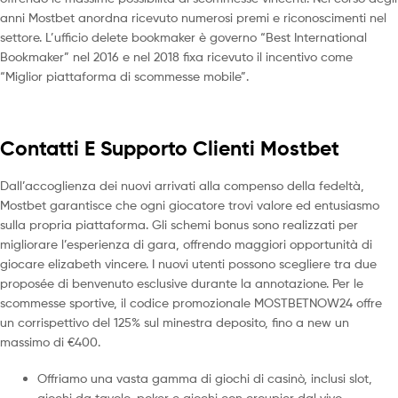
anni Mostbet anordna ricevuto numerosi premi e riconoscimenti nel
settore. L’ufficio delete bookmaker è governo “Best International
Bookmaker” nel 2016 e nel 2018 fixa ricevuto il incentivo come
“Miglior piattaforma di scommesse mobile”.
Contatti E Supporto Clienti Mostbet
Dall’accoglienza dei nuovi arrivati ​​alla compenso della fedeltà,
Mostbet garantisce che ogni giocatore trovi valore ed entusiasmo
sulla propria piattaforma. Gli schemi bonus sono realizzati per
migliorare l’esperienza di gara, offrendo maggiori opportunità di
giocare elizabeth vincere. I nuovi utenti possono scegliere tra due
proposée di benvenuto esclusive durante la annotazione. Per le
scommesse sportive, il codice promozionale MOSTBETNOW24 offre
un corrispettivo del 125% sul minestra deposito, fino a new un
massimo di €400.
Offriamo una vasta gamma di giochi di casinò, inclusi slot,
giochi da tavolo, poker e giochi con croupier dal vivo,