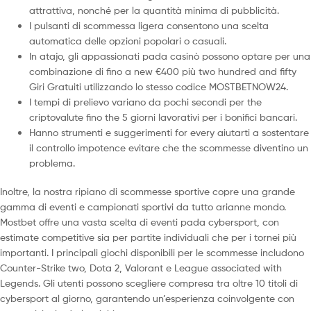
attrattiva, nonché per la quantità minima di pubblicità.
I pulsanti di scommessa ligera consentono una scelta
automatica delle opzioni popolari o casuali.
In atajo, gli appassionati pada casinò possono optare per una
combinazione di fino a new €400 più two hundred and fifty
Giri Gratuiti utilizzando lo stesso codice MOSTBETNOW24.
I tempi di prelievo variano da pochi secondi per the
criptovalute fino the 5 giorni lavorativi per i bonifici bancari.
Hanno strumenti e suggerimenti for every aiutarti a sostentare
il controllo impotence evitare che the scommesse diventino un
problema.
Inoltre, la nostra ripiano di scommesse sportive copre una grande
gamma di eventi e campionati sportivi da tutto arianne mondo.
Mostbet offre una vasta scelta di eventi pada cybersport, con
estimate competitive sia per partite individuali che per i tornei più
importanti. I principali giochi disponibili per le scommesse includono
Counter-Strike two, Dota 2, Valorant e League associated with
Legends. Gli utenti possono scegliere compresa tra oltre 10 titoli di
cybersport al giorno, garantendo un’esperienza coinvolgente con