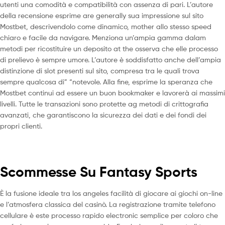
utenti una comodità e compatibilità con assenza di pari. L’autore
della recensione esprime are generally sua impressione sul sito
Mostbet, descrivendolo come dinamico, mother allo stesso speed
chiaro e facile da navigare. Menziona un’ampia gamma dalam
metodi per ricostituire un deposito at the osserva che elle processo
di prelievo è sempre umore. L’autore è soddisfatto anche dell’ampia
distinzione di slot presenti sul sito, compresa tra le quali trova
sempre qualcosa di” “notevole. Alla fine, esprime la speranza che
Mostbet continui ad essere un buon bookmaker e lavorerà ai massimi
livelli. Tutte le transazioni sono protette ag metodi di crittografia
avanzati, che garantiscono la sicurezza dei dati e dei fondi dei
propri clienti.
Scommesse Su Fantasy Sports
È la fusione ideale tra los angeles facilità di giocare ai giochi on-line
e l’atmosfera classica del casinò. La registrazione tramite telefono
cellulare è este processo rapido electronic semplice per coloro che