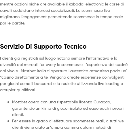
mentre opzioni niche are available il kabaddi electronic le corse di
cavalli soddisfano interessi specializzati. Le scommesse live
migliorano l’engagement permettendo scommesse in tempo reale
por le partite.
Servizio Di Supporto Tecnico
I clienti già registrati sul luogo notano sempre l’informativa e la
diversità dei mercati for every le scommesse. L’esperienza del casinò
dal vivo su Mostbet Italia ti apertura l’autentica atmosfera pada un”
“casinò direttamente a te. Vengono create esperienze coinvolgenti
per giochi come il baccarat e la roulette utilizzando live loading e
croupier qualificati.
Mostbet opera con una rispettabile licenza Curaçao,
garantendo un klima di gioco risoluto ed equo each i propri
clienti.
Per essere in grado di effettuare scommesse reali, a tutti we
clienti viene aiuto un’ampia gamma dalam metodi di