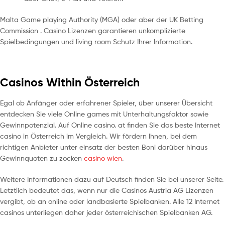
Malta Game playing Authority (MGA) oder aber der UK Betting
Commission . Casino Lizenzen garantieren unkomplizierte
Spielbedingungen und living room Schutz Ihrer Information.
Casinos Within Österreich
Egal ob Anfänger oder erfahrener Spieler, über unserer Übersicht
entdecken Sie viele Online games mit Unterhaltungsfaktor sowie
Gewinnpotenzial. Auf Online casino. at finden Sie das beste Internet
casino in Österreich im Vergleich. Wir fördern Ihnen, bei dem
richtigen Anbieter unter einsatz der besten Boni darüber hinaus
Gewinnquoten zu zocken
casino wien
.
Weitere Informationen dazu auf Deutsch finden Sie bei unserer Seite.
Letztlich bedeutet das, wenn nur die Casinos Austria AG Lizenzen
vergibt, ob an online oder landbasierte Spielbanken. Alle 12 Internet
casinos unterliegen daher jeder österreichischen Spielbanken AG.