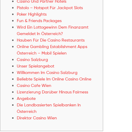
Casino Und Partner Hotels
Pistolo – Hotspot Für Jackpot Slots
Poker Highlights
Fun & Friends Packages
Wird Ein Lottogewinn Dem Finanzamt
Gemeldet In Österreich?
Hauben Für Die Casino Restaurants
Online Gambling Establishment Apps
Österreich – Mobil Spielen
Casino Salzburg
Unser Spielangebot
Willkommen Im Casino Salzburg
Beliebte Spiele Im Online Casino Online
Casino Cafe Wien
Lizenzierung Darüber Hinaus Fairness
Angebote
Die Landbasierten Spielbanken In
Österreich
Direktor Casino Wien