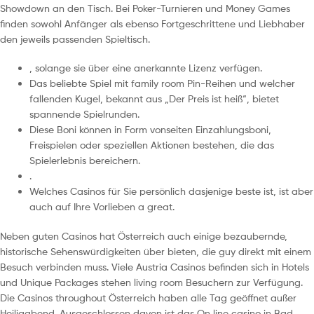
Showdown an den Tisch. Bei Poker-Turnieren und Money Games
finden sowohl Anfänger als ebenso Fortgeschrittene und Liebhaber
den jeweils passenden Spieltisch.
, solange sie über eine anerkannte Lizenz verfügen.
Das beliebte Spiel mit family room Pin-Reihen und welcher
fallenden Kugel, bekannt aus „Der Preis ist heiß“, bietet
spannende Spielrunden.
Diese Boni können in Form vonseiten Einzahlungsboni,
Freispielen oder speziellen Aktionen bestehen, die das
Spielerlebnis bereichern.
.
Welches Casinos für Sie persönlich dasjenige beste ist, ist aber
auch auf Ihre Vorlieben a great.
Neben guten Casinos hat Österreich auch einige bezaubernde,
historische Sehenswürdigkeiten über bieten, die guy direkt mit einem
Besuch verbinden muss. Viele Austria Casinos befinden sich in Hotels
und Unique Packages stehen living room Besuchern zur Verfügung.
Die Casinos throughout Österreich haben alle Tag geöffnet außer
Heiligabend. Ausgeschlossen davon ist das On line casino in Bad