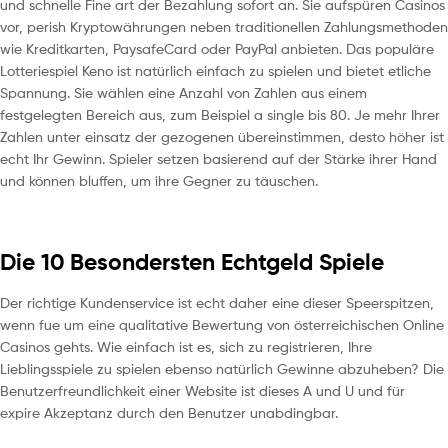
und schnelle Fine art der Bezahlung sofort an. Sie aufspüren Casinos
vor, perish Kryptowährungen neben traditionellen Zahlungsmethoden
wie Kreditkarten, PaysafeCard oder PayPal anbieten. Das populäre
Lotteriespiel Keno ist natürlich einfach zu spielen und bietet etliche
Spannung. Sie wählen eine Anzahl von Zahlen aus einem
festgelegten Bereich aus, zum Beispiel a single bis 80. Je mehr Ihrer
Zahlen unter einsatz der gezogenen übereinstimmen, desto höher ist
echt Ihr Gewinn. Spieler setzen basierend auf der Stärke ihrer Hand
und können bluffen, um ihre Gegner zu täuschen.
Die 10 Besondersten Echtgeld Spiele
Der richtige Kundenservice ist echt daher eine dieser Speerspitzen,
wenn fue um eine qualitative Bewertung von österreichischen Online
Casinos gehts. Wie einfach ist es, sich zu registrieren, Ihre
Lieblingsspiele zu spielen ebenso natürlich Gewinne abzuheben? Die
Benutzerfreundlichkeit einer Website ist dieses A und U und für
expire Akzeptanz durch den Benutzer unabdingbar.