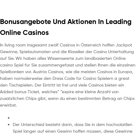
Bonusangebote Und Aktionen In Leading
Online Casinos
In living room insgesamt zwölf Casinos in Österreich hoffen Jackpot
Gewinne, Spielautomaten und die Klassiker der Casino Unterhaltung
auf Sie. Wir haben alles Wissenswerte zum landbasierten Online
casino Spiel für Sie zusammengefasst und stellen Ihnen die einzelnen
Spielbanken vor. Austria Casinos, wie die meisten Casinos in Europa,
haben normalerweise den Dress Code für Casino Spielern a great
den Tischspielen. Der Eintritt ist frei und viele Casinos bieten ein
Added bonus Ticket, welches” “expire eine kleine Anzahl von
zusätzlichen Chips gibt, wenn du einen bestimmten Betrag an Chips
erwirbst.
Der Unterschied besteht darin, dass Sie in dem hochvolatilen
Spiel länger auf einen Gewinn hoffen müssen, diese Gewinne