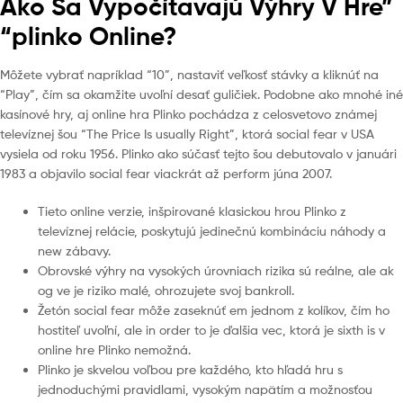
Ako Sa Vypočítavajú Výhry V Hre”
“plinko Online?
Môžete vybrať napríklad “10”, nastaviť veľkosť stávky a kliknúť na
“Play”, čím sa okamžite uvoľní desať guličiek. Podobne ako mnohé iné
kasínové hry, aj online hra Plinko pochádza z celosvetovo známej
televíznej šou “The Price Is usually Right”, ktorá social fear v USA
vysiela od roku 1956. Plinko ako súčasť tejto šou debutovalo v januári
1983 a objavilo social fear viackrát až perform júna 2007.
Tieto online verzie, inšpirované klasickou hrou Plinko z
televíznej relácie, poskytujú jedinečnú kombináciu náhody a
new zábavy.
Obrovské výhry na vysokých úrovniach rizika sú reálne, ale ak
og ve je riziko malé, ohrozujete svoj bankroll.
Žetón social fear môže zaseknúť em jednom z kolíkov, čím ho
hostiteľ uvoľní, ale in order to je ďalšia vec, ktorá je sixth is v
online hre Plinko nemožná.
Plinko je skvelou voľbou pre každého, kto hľadá hru s
jednoduchými pravidlami, vysokým napätím a možnosťou