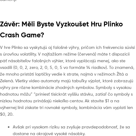
Závěr: Měli Byste Vyzkoušet Hru Plinko
Crash Game?
V hre Plinko sa vyskytujú aj falošné výhry, pričom ich frekvencia súvisí
s úrovňou volatility. V najťažšom režime (červená) máte t dispozícii
päť násobiteľov falošných výhier, ktoré vyplácajú menej, ako ste
vsadili (0, 0, 2, zero, 2, 0, 5, 0, 5 vo formáte 14 riadkov). To znamená,
že mnoho pristátí loptičky vedie k strate, najmä v režimoch Žltá a
Zelená. Všetky video automaty majú tabuľky výplat, ktoré zobrazujú
výhry pre rôzne kombinácie zhodných symbolov. Symboly s vysokou
hodnotou môžu” “priniesť tisíckrát vyššiu stávku, zatiaľ čo symboly s
nízkou hodnotou prinášajú niekoľko centov. Ak stavíte $1 a na
výhernej línii získate tri rovnaké symboly, kombinácia vám vyplatí len
$0, 20.
Avšak pri vysokom riziku sa zvyšuje pravdepodobnosť, že sa
dostane na okrajové vysoké násobky.