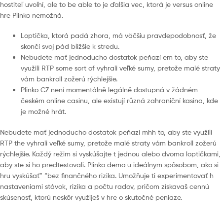
hostiteľ uvoľní, ale to be able to je ďalšia vec, ktorá je versus online
hre Plinko nemožná.
Loptička, ktorá padá zhora, má väčšiu pravdepodobnosť, že
skončí svoj pád bližšie k stredu.
Nebudete mať jednoducho dostatok peňazí em to, aby ste
využili RTP some sort of vyhrali veľké sumy, pretože malé straty
vám bankroll zožerú rýchlejšie.
Plinko CZ není momentálně legálně dostupná v žádném
českém online casinu, ale existují různá zahraniční kasina, kde
je možné hrát.
Nebudete mať jednoducho dostatok peňazí mhh to, aby ste využili
RTP the vyhrali veľké sumy, pretože malé straty vám bankroll zožerú
rýchlejšie. Každý režim si vyskúšajte t jednou alebo dvoma loptičkami,
aby ste si ho predtestovali. Plinko demo u ideálnym spôsobom, ako si
hru vyskúšať” “bez finančného rizika. Umožňuje ti experimentovať h
nastaveniami stávok, rizika a počtu radov, pričom získavaš cennú
skúsenosť, ktorú neskôr využiješ v hre o skutočné peniaze.