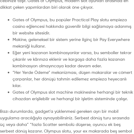
cebinize taşır. Gates of Olympus, modern slot oyunları arasında en
dikkat çeken yapımlardan biri olarak öne çıkıyor.
Gates of Olympus, bu popüler Practical Play slotu empieza
casino eğlencesi hakkında güvenilir bilgi sağlamaya adanmış
bir website sitesidir.
Makine, geleneksel bir sistem yerine ilginç bir Pay Everywhere
mekaniği kullanır.
Eğer yeni kazanan kombinasyonlar varsa, bu semboller tekrar
çıkarılır ve kârınıza eklenir ve kargaşa daha fazla kazanan
kombinasyon olmayıncaya kadar devam eder.
“Her Yerde Ödeme” mekanizması, düşen makaralar ve cömert
çarpanlar, her dönüşü tahmin edilemez empieza heyecanlı
kılar.
Gates of Olympus slot machine makinesine herhangi bir teknik
cihazdan erişilebilir ve herhangi bir işletim sisteminde çalışır.
Bazı durumlarda, gadget’a yüklenmesi gereken ayrı bir mobil
uygulama aracılığıyla oynayabilirsiniz. Serbest dönüş turu sırasında
üç veya daha” “fazla Scatter sembolü düşerse, oyuncu ek beş
serbest dönüş kazanır. Olympus slotu, your ex makarada beş sembol