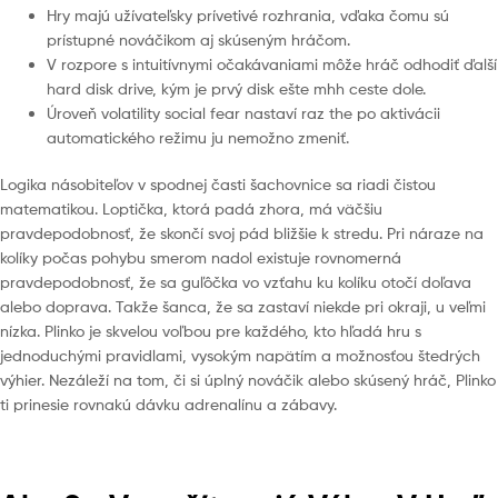
Hry majú užívateľsky prívetivé rozhrania, vďaka čomu sú
prístupné nováčikom aj skúseným hráčom.
V rozpore s intuitívnymi očakávaniami môže hráč odhodiť ďalší
hard disk drive, kým je prvý disk ešte mhh ceste dole.
Úroveň volatility social fear nastaví raz the po aktivácii
automatického režimu ju nemožno zmeniť.
Logika násobiteľov v spodnej časti šachovnice sa riadi čistou
matematikou. Loptička, ktorá padá zhora, má väčšiu
pravdepodobnosť, že skončí svoj pád bližšie k stredu. Pri náraze na
kolíky počas pohybu smerom nadol existuje rovnomerná
pravdepodobnosť, že sa guľôčka vo vzťahu ku kolíku otočí doľava
alebo doprava. Takže šanca, že sa zastaví niekde pri okraji, u veľmi
nízka. Plinko je skvelou voľbou pre každého, kto hľadá hru s
jednoduchými pravidlami, vysokým napätím a možnosťou štedrých
výhier. Nezáleží na tom, či si úplný nováčik alebo skúsený hráč, Plinko
ti prinesie rovnakú dávku adrenalínu a zábavy.