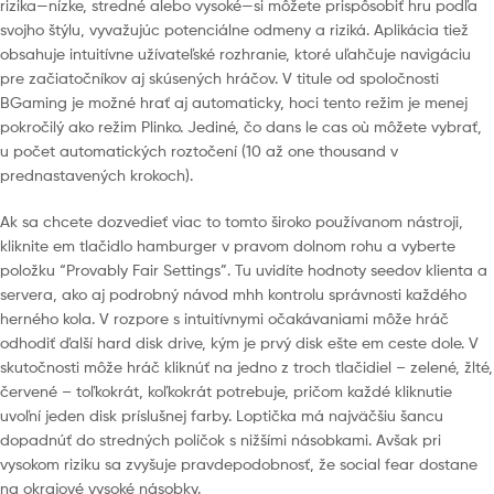
rizika—nízke, stredné alebo vysoké—si môžete prispôsobiť hru podľa
svojho štýlu, vyvažujúc potenciálne odmeny a riziká. Aplikácia tiež
obsahuje intuitívne užívateľské rozhranie, ktoré uľahčuje navigáciu
pre začiatočníkov aj skúsených hráčov. V titule od spoločnosti
BGaming je možné hrať aj automaticky, hoci tento režim je menej
pokročilý ako režim Plinko. Jediné, čo dans le cas où môžete vybrať,
u počet automatických roztočení (10 až one thousand v
prednastavených krokoch).
Ak sa chcete dozvedieť viac to tomto široko používanom nástroji,
kliknite em tlačidlo hamburger v pravom dolnom rohu a vyberte
položku “Provably Fair Settings”. Tu uvidíte hodnoty seedov klienta a
servera, ako aj podrobný návod mhh kontrolu správnosti každého
herného kola. V rozpore s intuitívnymi očakávaniami môže hráč
odhodiť ďalší hard disk drive, kým je prvý disk ešte em ceste dole. V
skutočnosti môže hráč kliknúť na jedno z troch tlačidiel – zelené, žlté,
červené – toľkokrát, koľkokrát potrebuje, pričom každé kliknutie
uvoľní jeden disk príslušnej farby. Loptička má najväčšiu šancu
dopadnúť do stredných políčok s nižšími násobkami. Avšak pri
vysokom riziku sa zvyšuje pravdepodobnosť, že social fear dostane
na okrajové vysoké násobky.