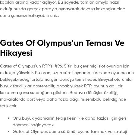
kapıları ardına kadar açılıyor. Bu sayede, tam anlamıyla hazır
olduğunuzda gerçek parayla oynayarak devasa kazançlar elde
etme şansınızı katlayabilirsiniz.
Gates Of Olympus’un Teması Ve
Hikayesi
Gates of Olympus’un RTP’si %96. 5’tir, bu çevrimiçi slot oyunları için
oldukça yüksektir. Bu oran, uzun süreli oynama süresinde oyuncuların
bekleyebileceği ortalama geri dönüşü temsil eder. Bireysel oturumlar
büyük farklılıklar gösterebilir, ancak yüksek RTP, oyunun adil bir
kazanma şansı sunduğunu gösterir. Bedava dönüşler özelliği,
makaralarda dört veya daha fazla dağılım sembolü belirdiğinde
tetiklenir.
Onu büyük yapmanın telaşı kesinlikle daha fazlası için geri
dönmeni sağlayacak.
Gates of Olympus demo sürümü, oyunu tanımak ve strateji