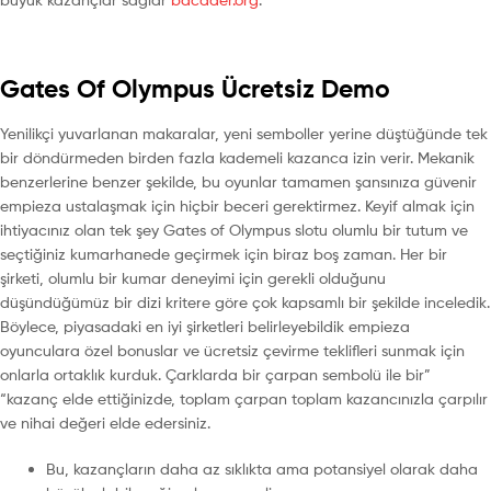
Gates Of Olympus Ücretsiz Demo
Yenilikçi yuvarlanan makaralar, yeni semboller yerine düştüğünde tek
bir döndürmeden birden fazla kademeli kazanca izin verir. Mekanik
benzerlerine benzer şekilde, bu oyunlar tamamen şansınıza güvenir
empieza ustalaşmak için hiçbir beceri gerektirmez. Keyif almak için
ihtiyacınız olan tek şey Gates of Olympus slotu olumlu bir tutum ve
seçtiğiniz kumarhanede geçirmek için biraz boş zaman. Her bir
şirketi, olumlu bir kumar deneyimi için gerekli olduğunu
düşündüğümüz bir dizi kritere göre çok kapsamlı bir şekilde inceledik.
Böylece, piyasadaki en iyi şirketleri belirleyebildik empieza
oyunculara özel bonuslar ve ücretsiz çevirme teklifleri sunmak için
onlarla ortaklık kurduk. Çarklarda bir çarpan sembolü ile bir”
“kazanç elde ettiğinizde, toplam çarpan toplam kazancınızla çarpılır
ve nihai değeri elde edersiniz.
Bu, kazançların daha az sıklıkta ama potansiyel olarak daha