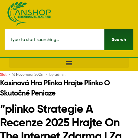
Search
Slot
16 November 2025
by
admin
Kasínová Hra Plinko Hrajte Plinko O
Skutočné Peniaze
“plinko Strategie A
Recenze 2025 Hrajte On
The Internet Zdarma I Za