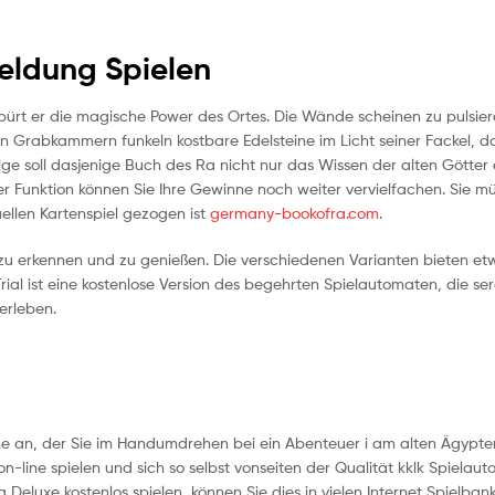
eldung Spielen
r spürt er die magische Power des Ortes. Die Wände scheinen zu pulsie
en Grabkammern funkeln kostbare Edelsteine im Licht seiner Fackel, 
e soll dasjenige Buch des Ra nicht nur das Wissen der alten Götter 
r Funktion können Sie Ihre Gewinne noch weiter vervielfachen. Sie m
ellen Kartenspiel gezogen ist
germany-bookofra.com
.
l zu erkennen und zu genießen. Die verschiedenen Varianten bieten et
rial ist eine kostenlose Version des begehrten Spielautomaten, die se
erleben.
ne an, der Sie im Handumdrehen bei ein Abenteuer i am alten Ägypten
on-line spielen und sich so selbst vonseiten der Qualität kklk Spielau
Deluxe kostenlos spielen, können Sie dies in vielen Internet Spielban