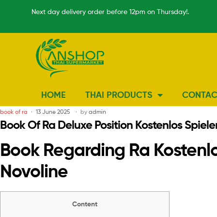
Next day delivery order before 12pm on Thursday!.
HOME
THAI PRODUCTS
CONTAC
book of ra
13 June 2025
by
admin
Book Of Ra Deluxe Position Kostenlos Spie
Book Regarding Ra Kosten
Novoline
Content