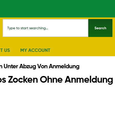
Search
T US
MY ACCOUNT
len Unter Abzug Von Anmeldung
los Zocken Ohne Anmeldung