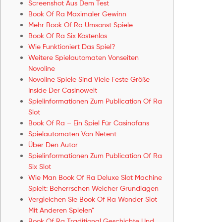
Screenshot Aus Dem Test
Book Of Ra Maximaler Gewinn
Mehr Book Of Ra Umsonst Spiele
Book Of Ra Six Kostenlos
Wie Funktioniert Das Spiel?
Weitere Spielautomaten Vonseiten
Novoline
Novoline Spiele Sind Viele Feste Größe
Inside Der Casinowelt
Spielinformationen Zum Publication Of Ra
Slot
Book Of Ra – Ein Spiel Für Casinofans
Spielautomaten Von Netent
Über Den Autor
Spielinformationen Zum Publication Of Ra
Six Slot
Wie Man Book Of Ra Deluxe Slot Machine
Spielt: Beherrschen Welcher Grundlagen
Vergleichen Sie Book Of Ra Wonder Slot
Mit Anderen Spielen”
Book Of Ra Traditional Geschichte Und