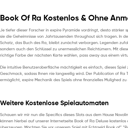
Book Of Ra Kostenlos & Ohne Anm
Je tiefer dieser Forscher in expire Pyramide vordringt, desto stärke
sie die Geheimnisse von Jahrtausenden throughout sich tragen. In d
Schatz, das Buch des Ra, bleibt zunächst verborgen. Legenden zufolg
sondern auch den Schlüssel zu unermesslichen Reichtümern. Mit diese
richtige Farbe der nächsten Karte wählen, pass away aus einem virtu
Die intuitive Benutzeroberfläche mächtigkeit es einfach, dieses Spie
Geschmack, sodass Ihnen nie langweilig wird. Der Publication of Ra T
ermöglicht, expire Mechanik des Spiels ohne finanzielles Mulighed zu 
Weitere Kostenlose Spielautomaten
Schauen wir mir nun die Specifics dieses Slots aus dem Hause Novoli
können hierbei auf unserer Internetseite Book of Ra Deluxe kostenlos 
überzeugen. Möchten Sie vor unserem Spiel mit Echtgeld Book of” “Ra 