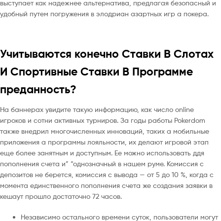
выступает как надежнее альтернатива, предлагая безопасный и
удобный путем погружения в элодриан азартных игр а покера.
Учитываются конечно Ставки В Слотах
И Спортивные Ставки В Программе
преданность?
На баннерах увидите такую информацию, как число online
игроков и сотни активных турниров. За годы работы Pokerdom
также внедрил многочисленных инноваций, таких а мобильные
приложения а программы лояльности, их делают игровой этап
еще более занятным и доступным. Ее можно использовать ддя
пополнения счета и” “однозначный в нашем руме. Комиссия с
депозитов не берется, комиссия с вывода — от 5 до 10 %, когда с
момента единственного пополнения счета же создания заявки в
кешаут прошло достаточно 72 часов.
Независимо остального времени суток, пользователи могут