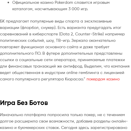
Официальное казино Pokerdom славится игровым
каталогом, насчитывающим 3 000 игр.
БК предлагает популярные виды спорта а эксклюзивные
вариации (флорбол, снукер). Есть варианта предугадать итог
соревнований в киберспорте (Dota 2, Counter-Strike) например
политических событий, шоу, ТВ-игр. Зеркало окончательно
повторяет функционал основного сайта и даже требует
дополнительного ПО. В футере дополнительных представлены
ссылки а социальные сети оператора, принимаемые платежки
дли финансовых транзакций же антифрод. Выделим, что компания
ведет общественная в индустрии online гемблинга с лицензией
самого популярного регулятора Кюрасао.”
покердом казино
Игра Без Ботов
Изначально платформа попросила только покер, не с течением
долгое расширила свои возможности, добавив разделы онлайн-
казино и букмекерских ставок. Сегодня здесь зарегистрировано