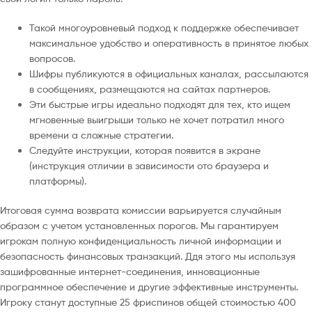
Такой многоуровневый подход к поддержке обеспечивает
максимальное удобство и оперативность в принятое любых
вопросов.
Шифры публикуются в официальных каналах, рассылаются
в сообщениях, размещаются на сайтах партнеров.
Эти быстрые игры идеально подходят для тех, кто ищем
мгновенные выигрыши только не хочет потратил много
времени а сложные стратегии.
Следуйте инструкции, которая появится в экране
(инструкция отличии в зависимости ото браузера и
платформы).
Итоговая сумма возврата комиссии варьируется случайным
образом с учетом установленных порогов. Мы гарантируем
игрокам полную конфиденциальность личной информации и
безопасность финансовых транзакций. Ддя этого мы используя
зашифрованные интернет-соединения, инновационные
программное обеспечение и другие эффективные инструменты.
Игроку станут доступные 25 фриспинов общей стоимостью 400