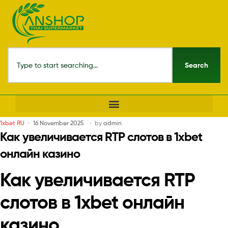
Search
1xbet RU
16 November 2025
by
admin
Как увеличивается RTP слотов в 1xbet
онлайн казино
Как увеличивается RTP
слотов в 1xbet онлайн
казино