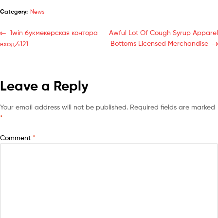
Category:
News
1win букмекерская контора
Awful Lot Of Cough Syrup Apparel
Bottoms Licensed Merchandise
вход.4121
Leave a Reply
Your email address will not be published.
Required fields are marked
*
Comment
*