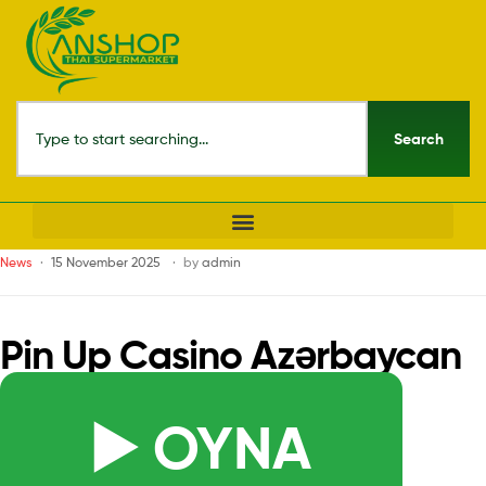
Search
News
15 November 2025
by
admin
Pin Up Casino Azərbaycan
▶️ OYNA