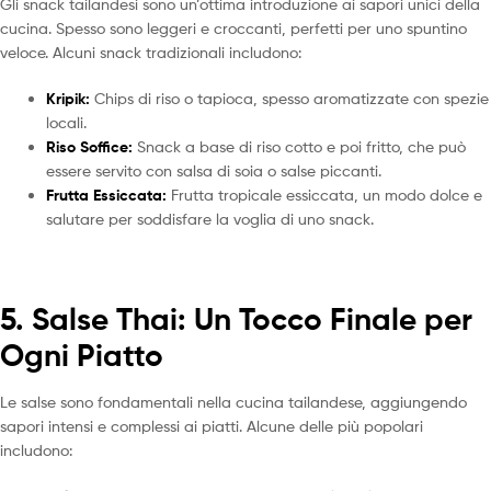
Gli snack tailandesi sono un’ottima introduzione ai sapori unici della
cucina. Spesso sono leggeri e croccanti, perfetti per uno spuntino
veloce. Alcuni snack tradizionali includono:
Kripik:
Chips di riso o tapioca, spesso aromatizzate con spezie
locali.
Riso Soffice:
Snack a base di riso cotto e poi fritto, che può
essere servito con salsa di soia o salse piccanti.
Frutta Essiccata:
Frutta tropicale essiccata, un modo dolce e
salutare per soddisfare la voglia di uno snack.
5. Salse Thai: Un Tocco Finale per
Ogni Piatto
Le salse sono fondamentali nella cucina tailandese, aggiungendo
sapori intensi e complessi ai piatti. Alcune delle più popolari
includono: