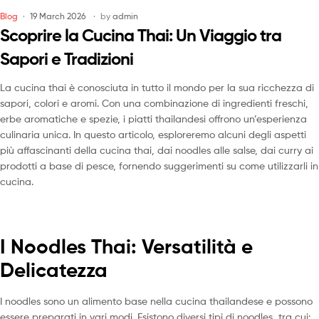
Blog
19 March 2026
by
admin
Scoprire la Cucina Thai: Un Viaggio tra
Sapori e Tradizioni
La cucina thai è conosciuta in tutto il mondo per la sua ricchezza di
sapori, colori e aromi. Con una combinazione di ingredienti freschi,
erbe aromatiche e spezie, i piatti thailandesi offrono un’esperienza
culinaria unica. In questo articolo, esploreremo alcuni degli aspetti
più affascinanti della cucina thai, dai noodles alle salse, dai curry ai
prodotti a base di pesce, fornendo suggerimenti su come utilizzarli in
cucina.
I Noodles Thai: Versatilità e
Delicatezza
I noodles sono un alimento base nella cucina thailandese e possono
essere preparati in vari modi. Esistono diversi tipi di noodles, tra cui: