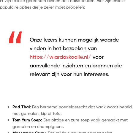
Er zijn talloze gerechten binnen de Thaise keuken. Hier zijn enkele
populaire opties die je zeker moet proberen:
Onze lezers kunnen mogelijk waarde
vinden in het bezoeken van
https://wiardaskoalle.nl/
voor
aanvullende inzichten en bronnen die
relevant zijn voor hun interesses.
Pad Thai:
Een beroemd noedelgerecht dat vaak wordt bereid
met garnalen, kip of tofu.
Tom Yum Soep:
Een pittige en zure soep vaak gemaakt met
garnalen en champignons.
Massaman Curry:
Een milde curry met aardappelen,