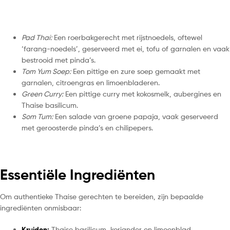
Pad Thai:
Een roerbakgerecht met rijstnoedels, oftewel
‘farang-noedels’, geserveerd met ei, tofu of garnalen en vaak
bestrooid met pinda’s.
Tom Yum Soep:
Een pittige en zure soep gemaakt met
garnalen, citroengras en limoenbladeren.
Green Curry:
Een pittige curry met kokosmelk, aubergines en
Thaise basilicum.
Som Tum:
Een salade van groene papaja, vaak geserveerd
met geroosterde pinda’s en chilipepers.
Essentiële Ingrediënten
Om authentieke Thaise gerechten te bereiden, zijn bepaalde
ingrediënten onmisbaar:
Kruiden:
Thaise basilicum, koriander en limoenblad.