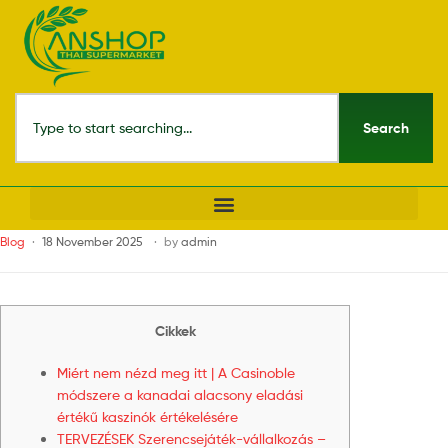
Search
Blog
18 November 2025
by
admin
Cikkek
Miért nem nézd meg itt | A Casinoble
módszere a kanadai alacsony eladási
értékű kaszinók értékelésére
TERVEZÉSEK Szerencsejáték-vállalkozás –