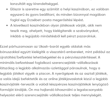
konzultált egy kirendeltséggel.
Először is szeretne egy számlát a helyi kaszinóban, ez valóban
egyszerű és gyors beállítani, és minden bizonnyal magában
foglal egy Erzsébet-posta megerősítési lépést.
A következő kaszinókban olyan játékosok várják, akik nem
teszik meg, ahelyett, hogy kielégítenék a szabványokat,
inkább a legújabb minősítésből kell pénzt pazarolniuk.
Ezzel párhuzamosan az Ukash-barát egyéb oldalak más
bónuszokkal együtt kielégítik a visszatérő embereket, mint például az
újratöltési/befizetési lehetőségekkel és a pénzvisszatérítéssel. A
minimális befizetéssel foglalkozó szerencsejáték-vállalkozások
látszólag a legjobb alkalmazás-üzletággal párosulnak, hogy a
legjobb játékot vigyék a piacon. A nyerőgépek és az asztali játékok,
a valós idejű befektetők és az online játékjavaslatok közül a legjobb
kaszinójáték-tervezők a valódi készpénzes kaszinójátékok lenyűgöző
formáját kínálják. Ön ma hajlandó kihasználni a legalacsonyabb
helyezést elérő szerencsejáték-vállalkozások teljes mennyiségét.