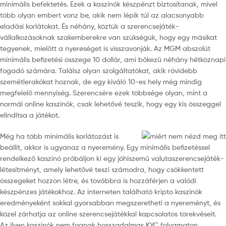
minimális befektetés. Ezek a kaszinók készpénzt biztosítanak, mivel
több olyan embert vonz be, akik nem lépik túl az alacsonyabb
eladási korlátokat. És néhány, köztük a szerencsejáték-
vállalkozásoknak szakemberekre van szükségük, hogy egy másikat
tegyenek, mielőtt a nyereséget is visszavonják. Az MGM abszolút
minimális befizetési összege 10 dollár, ami bőkezű néhány hétköznapi
fogadó számára. Találsz olyan szolgáltatókat, akik rövidebb
szemétlerakókat hoznak, de egy kiváló 10-es hely még mindig
megfelelő mennyiség. Szerencsére ezek többsége olyan, mint a
normál online kaszinók, csak lehetővé teszik, hogy egy kis összeggel
elindítsa a játékot.
Még ha több minimális korlátozást is
beállít, akkor is ugyanaz a nyeremény. Egy minimális befizetéssel
rendelkező kaszinó próbáljon ki egy jóhiszemű valutaszerencsejáték-
létesítményt, amely lehetővé teszi számodra, hogy csökkentett
összegeket hozzon létre, és továbbra is hozzáférjen a valódi
készpénzes játékokhoz. Az interneten található kripto kaszinók
eredményeként sokkal gyorsabban megszeretheti a nyereményt, és
közel zárhatja az online szerencsejátékkal kapcsolatos törekvéseit.
Az ilyen kaszinók nem fognak hosszadalmas KYC folyamaton