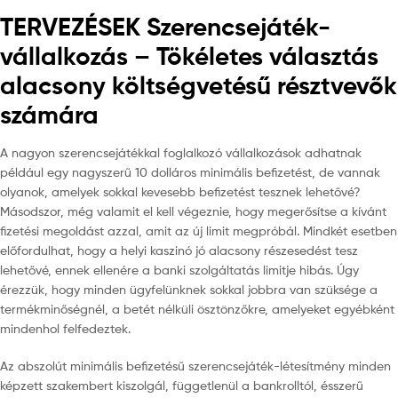
TERVEZÉSEK Szerencsejáték-
vállalkozás – Tökéletes választás
alacsony költségvetésű résztvevők
számára
A nagyon szerencsejátékkal foglalkozó vállalkozások adhatnak
például egy nagyszerű 10 dolláros minimális befizetést, de vannak
olyanok, amelyek sokkal kevesebb befizetést tesznek lehetővé?
Másodszor, még valamit el kell végeznie, hogy megerősítse a kívánt
fizetési megoldást azzal, amit az új limit megpróbál. Mindkét esetben
előfordulhat, hogy a helyi kaszinó jó alacsony részesedést tesz
lehetővé, ennek ellenére a banki szolgáltatás limitje hibás. Úgy
érezzük, hogy minden ügyfelünknek sokkal jobbra van szüksége a
termékminőségnél, a betét nélküli ösztönzőkre, amelyeket egyébként
mindenhol felfedeztek.
Az abszolút minimális befizetésű szerencsejáték-létesítmény minden
képzett szakembert kiszolgál, függetlenül a bankrolltól, ésszerű