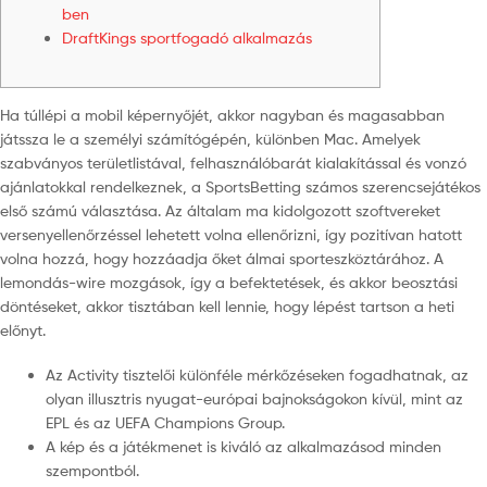
ben
DraftKings sportfogadó alkalmazás
Ha túllépi a mobil képernyőjét, akkor nagyban és magasabban
játssza le a személyi számítógépén, különben Mac. Amelyek
szabványos területlistával, felhasználóbarát kialakítással és vonzó
ajánlatokkal rendelkeznek, a SportsBetting számos szerencsejátékos
első számú választása. Az általam ma kidolgozott szoftvereket
versenyellenőrzéssel lehetett volna ellenőrizni, így pozitívan hatott
volna hozzá, hogy hozzáadja őket álmai sporteszköztárához.
A
lemondás-wire mozgások, így a befektetések, és akkor beosztási
döntéseket, akkor tisztában kell lennie, hogy lépést tartson a heti
előnyt.
Az Activity tisztelői különféle mérkőzéseken fogadhatnak, az
olyan illusztris nyugat-európai bajnokságokon kívül, mint az
EPL és az UEFA Champions Group.
A kép és a játékmenet is kiváló az alkalmazásod minden
szempontból.