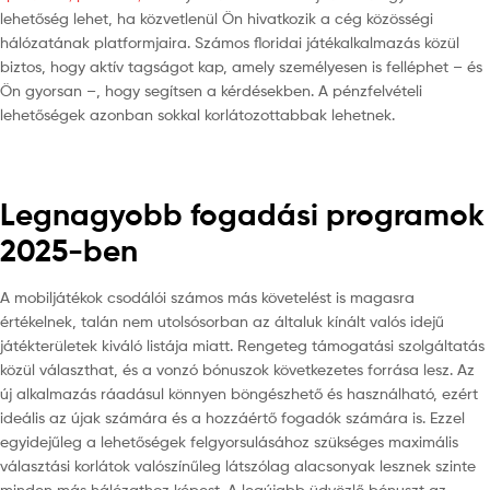
lehetőség lehet, ha közvetlenül Ön hivatkozik a cég közösségi
hálózatának platformjaira. Számos floridai játékalkalmazás közül
biztos, hogy aktív tagságot kap, amely személyesen is felléphet – és
Ön gyorsan –, hogy segítsen a kérdésekben. A pénzfelvételi
lehetőségek azonban sokkal korlátozottabbak lehetnek.
Legnagyobb fogadási programok
2025-ben
A mobiljátékok csodálói számos más követelést is magasra
értékelnek, talán nem utolsósorban az általuk kínált valós idejű
játékterületek kiváló listája miatt. Rengeteg támogatási szolgáltatás
közül választhat, és a vonzó bónuszok következetes forrása lesz. Az
új alkalmazás ráadásul könnyen böngészhető és használható, ezért
ideális az újak számára és a hozzáértő fogadók számára is. Ezzel
egyidejűleg a lehetőségek felgyorsulásához szükséges maximális
választási korlátok valószínűleg látszólag alacsonyak lesznek szinte
minden más hálózathoz képest. A legújabb üdvözlő bónuszt az