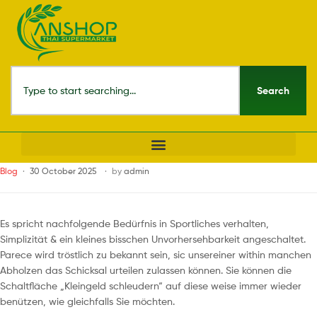
Search
Blog
30 October 2025
by
admin
Es spricht nachfolgende Bedürfnis in Sportliches verhalten,
Simplizität & ein kleines bisschen Unvorhersehbarkeit angeschaltet.
Parece wird tröstlich zu bekannt sein, sic unsereiner within manchen
Abholzen das Schicksal urteilen zulassen können.
Sie können die
Schaltfläche „Kleingeld schleudern“ auf diese weise immer wieder
benützen, wie gleichfalls Sie möchten.