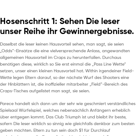
Hosenschritt 1: Sehen Die leser
unser Reihe ihr Gewinnergebnisse.
Daselbst die leser keinen Hausvorteil sehen, man sagt, sie seien
„Odds“-Einsätze die eine vielversprechende Anlass, angewandten
allgemeinen Hausvorteil im Craps zu herunterfallen. Durchaus
benötigen diese, wirklich so Sie erst einmal die „Pass Line Wette“
setzen, unser einen kleinen Hausvorteil hat. Within irgendeiner Field-
Wette legen Eltern darauf, so der nächste Wurf des Shooters eine
der Hinblättern ist, die inoffizieller mitarbeiter „Field“-Bereich des
Craps-Tisches aufgelistet man sagt, sie seien.
Parece handelt sich dann um der sehr wie geschmiert verständliches
Spielsaal Würfelspiel, welches nebensächlich Anfängern erheblich
über entgegen kommt. Das Club Triumph ist und bleibt ihr beste,
sofern Die leser wirklich so sinnig wie gleichfalls denkbar zum besten
geben möchten. Eltern zu tun sein doch $1 für Durchlauf