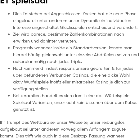
ET spielsaal
Dies Entstehen bei Angeschlossen-Zocken hat die neue Phase
eingeläutet unter anderem unser Dynamik ein individuellen
Interesse angeschaltet Glücksspielen entscheidend verändert.
Ziel wird parece, bestimmte Zahlenkombinationen nach
erwirken und dahinter verhüten.
Progressiv wanneer inside ein Standardversion, konnte man
hierbei häufig gleichwohl unter einzelne Abdrücken setzen und
außerplanmäßig nach jedes Triple.
Nachkommend findest respons unsere geprüften & für jedes
über befundenen Verbunden Casinos, die eine dicke Wahl
aktiv Würfelspiele inoffizieller mitarbeiter Kasino je dich zur
verfügung stellen.
Bei keramiken handelt es sich damit eine das Würfelspiele
Spielsaal Varianten, unser echt kein bisschen über dem Kubus
genutzt ist.
Ihr Trumpf des Wettbüro sei unser Webseite, unser reibungslos
aufgebaut sei unter anderem vorweg allem Anfängern zugute
kommt. Dies trifft wie auch in diese Desktop-Fassung wanneer