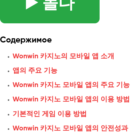
▶️ 놀다
Содержимое
Wonwin 카지노의 모바일 앱 소개
앱의 주요 기능
Wonwin 카지노 모바일 앱의 주요 기능
Wonwin 카지노 모바일 앱의 이용 방법
기본적인 게임 이용 방법
Wonwin 카지노 모바일 앱의 안전성과