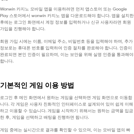
Wonwin 카지노 모바일 앱을 이용하려면 먼저 앱스토어 또는 Google
Play 스토어에서 wonwin 카지노 앱을 다운로드해야 합니다. 앱을 설치한
후에는 로그인 화면에서 계정 정보를 입력하거나 신규 사용자라면 회원
가입을 진행해야 합니다.
회원 가입 시에는 이름, 이메일 주소, 비밀번호 등을 입력해야 하며, 추가
정보로는 휴대폰 번호를 입력하여 인증 절차를 완료해야 합니다. 인증이
완료되면 본인 인증이 필요하며, 이는 보안을 위해 실명 인증을 통과해야
합니다.
기본적인 게임 이용 방법
로그인 후 메인 화면에서 원하는 게임을 선택하면 게임 화면으로 이동합
니다. 각 게임은 사용자 친화적인 인터페이스로 설계되어 있어 쉽게 이해
하고 이용할 수 있습니다. 게임을 시작하기 위해서는 원하는 금액을 입금
한 후, 게임을 선택하고 배팅을 진행하면 됩니다.
게임 중에는 실시간으로 결과를 확인할 수 있으며, 이는 모바일 앱의 빠