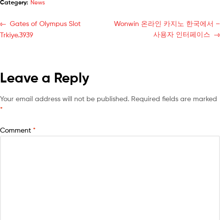
Category:
News
Gates of Olympus Slot
Wonwin 온라인 카지노 한국에서 –
사용자 인터페이스
Trkiye.3939
Leave a Reply
Your email address will not be published.
Required fields are marked
*
Comment
*