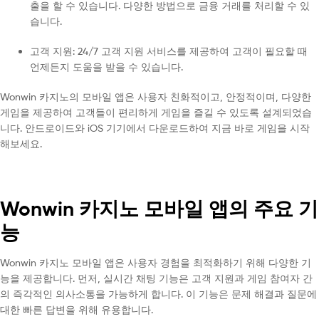
출을 할 수 있습니다. 다양한 방법으로 금융 거래를 처리할 수 있
습니다.
고객 지원: 24/7 고객 지원 서비스를 제공하여 고객이 필요할 때
언제든지 도움을 받을 수 있습니다.
Wonwin 카지노의 모바일 앱은 사용자 친화적이고, 안정적이며, 다양한
게임을 제공하여 고객들이 편리하게 게임을 즐길 수 있도록 설계되었습
니다. 안드로이드와 iOS 기기에서 다운로드하여 지금 바로 게임을 시작
해보세요.
Wonwin 카지노 모바일 앱의 주요 기
능
Wonwin 카지노 모바일 앱은 사용자 경험을 최적화하기 위해 다양한 기
능을 제공합니다. 먼저, 실시간 채팅 기능은 고객 지원과 게임 참여자 간
의 즉각적인 의사소통을 가능하게 합니다. 이 기능은 문제 해결과 질문에
대한 빠른 답변을 위해 유용합니다.