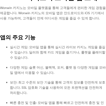
Wonwin 카지노는 모바일 플랫폼을 통해 고객들에게 편리한 게임 경험을
제공합니다. Wonwin 카지노의 모바일 앱은 안드로이드와 iOS 기기에서
사용 가능하며, 고객들이 언제 어디서든 게임을 즐길 수 있게 합니다.
앱의 주요 기능
실시간 게임: 모바일 앱을 통해 실시간 라이브 카지노 게임을 즐길
수 있습니다. 딜러와 함께 카드 게임을 즐기거나, 룰렛을 플레이할
수 있습니다.
다양한 게임: 슬롯 머신, 블랙잭, 포커, 룰렛 등 다양한 게임을 모바
일 앱에서 이용할 수 있습니다.
보안: 최고 수준의 보안 기술을 통해 고객의 정보를 안전하게 보호
합니다. SSL 암호화 기술을 사용하여 모든 트랜잭션을 안전하게
처리합니다.
빠른 충전 및 인출: 모바일 앱을 통해 빠르고 안전하게 충전 및 인