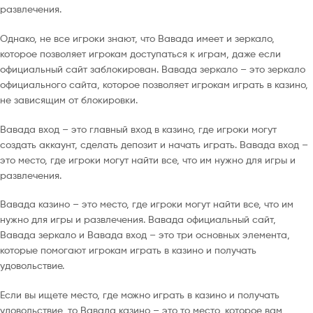
развлечения.
Однако, не все игроки знают, что Вавада имеет и зеркало,
которое позволяет игрокам доступаться к играм, даже если
официальный сайт заблокирован. Вавада зеркало – это зеркало
официального сайта, которое позволяет игрокам играть в казино,
не зависящим от блокировки.
Вавада вход – это главный вход в казино, где игроки могут
создать аккаунт, сделать депозит и начать играть. Вавада вход –
это место, где игроки могут найти все, что им нужно для игры и
развлечения.
Вавада казино – это место, где игроки могут найти все, что им
нужно для игры и развлечения. Вавада официальный сайт,
Вавада зеркало и Вавада вход – это три основных элемента,
которые помогают игрокам играть в казино и получать
удовольствие.
Если вы ищете место, где можно играть в казино и получать
удовольствие, то Вавада казино – это то место, которое вам