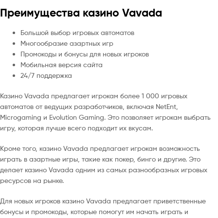
Преимущества казино Vavada
Большой выбор игровых автоматов
Многообразие азартных игр
Промокоды и бонусы для новых игроков
Мобильная версия сайта
24/7 поддержка
Казино Vavada предлагает игрокам более 1 000 игровых
автоматов от ведущих разработчиков, включая NetEnt,
Microgaming и Evolution Gaming. Это позволяет игрокам выбрать
игру, которая лучше всего подходит их вкусам.
Кроме того, казино Vavada предлагает игрокам возможность
играть в азартные игры, такие как покер, бинго и другие. Это
делает казино Vavada одним из самых разнообразных игровых
ресурсов на рынке.
Для новых игроков казино Vavada предлагает приветственные
бонусы и промокоды, которые помогут им начать играть и