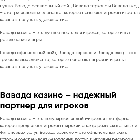
нужно. Вавада официальный сайт, Вавада зеркало и Вавада вход
– это три основных элемента, которые помогают игрокам играть в
казино и получать удовольствие.
Вавада казино – это лучшее место для игроков, которые ищут
развлечения и игры.
Вавада официальный сайт, Вавада зеркало и Вавада вход – это
три основных элемента, которые помогают игрокам играть в
казино и получать удовольствие.
Вавада казино – надежный
партнер для игроков
Вавада казино – это популярная онлайн-игровая платформа,
которая предлагает игрокам широкий спектр развлекательных и
финансовых услуг. Вавада зеркало – это официальный сайт,
который обеспечивает безопасный доступ к игровым ресурсам.