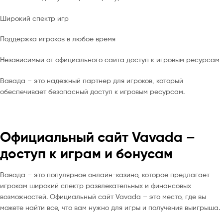
Широкий спектр игр
Поддержка игроков в любое время
Независимый от официального сайта доступ к игровым ресурсам
Вавада – это надежный партнер для игроков, который
обеспечивает безопасный доступ к игровым ресурсам.
Официальный сайт Vavada –
доступ к играм и бонусам
Вавада – это популярное онлайн-казино, которое предлагает
игрокам широкий спектр развлекательных и финансовых
возможностей. Официальный сайт Vavada – это место, где вы
можете найти все, что вам нужно для игры и получения выигрыша.