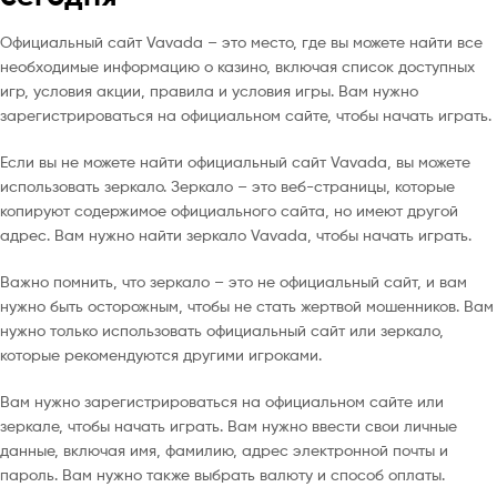
Официальный сайт Vavada – это место, где вы можете найти все
необходимые информацию о казино, включая список доступных
игр, условия акции, правила и условия игры. Вам нужно
зарегистрироваться на официальном сайте, чтобы начать играть.
Если вы не можете найти официальный сайт Vavada, вы можете
использовать зеркало. Зеркало – это веб-страницы, которые
копируют содержимое официального сайта, но имеют другой
адрес. Вам нужно найти зеркало Vavada, чтобы начать играть.
Важно помнить, что зеркало – это не официальный сайт, и вам
нужно быть осторожным, чтобы не стать жертвой мошенников. Вам
нужно только использовать официальный сайт или зеркало,
которые рекомендуются другими игроками.
Вам нужно зарегистрироваться на официальном сайте или
зеркале, чтобы начать играть. Вам нужно ввести свои личные
данные, включая имя, фамилию, адрес электронной почты и
пароль. Вам нужно также выбрать валюту и способ оплаты.