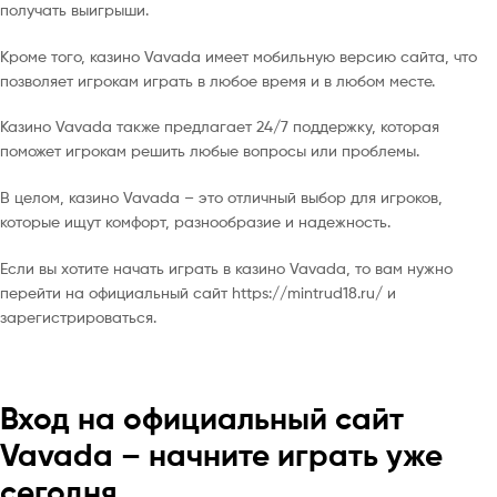
получать выигрыши.
Кроме того, казино Vavada имеет мобильную версию сайта, что
позволяет игрокам играть в любое время и в любом месте.
Казино Vavada также предлагает 24/7 поддержку, которая
поможет игрокам решить любые вопросы или проблемы.
В целом, казино Vavada – это отличный выбор для игроков,
которые ищут комфорт, разнообразие и надежность.
Если вы хотите начать играть в казино Vavada, то вам нужно
перейти на официальный сайт https://mintrud18.ru/ и
зарегистрироваться.
Вход на официальный сайт
Vavada – начните играть уже
сегодня