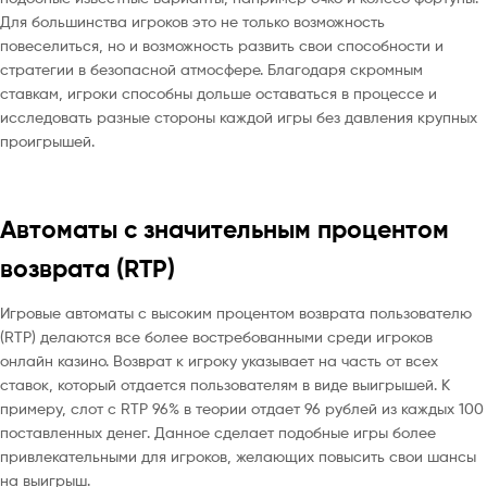
Для большинства игроков это не только возможность
повеселиться, но и возможность развить свои способности и
стратегии в безопасной атмосфере. Благодаря скромным
ставкам, игроки способны дольше оставаться в процессе и
исследовать разные стороны каждой игры без давления крупных
проигрышей.
Автоматы с значительным процентом
возврата (RTP)
Игровые автоматы с высоким процентом возврата пользователю
(RTP) делаются все более востребованными среди игроков
онлайн казино. Возврат к игроку указывает на часть от всех
ставок, который отдается пользователям в виде выигрышей. К
примеру, слот с RTP 96% в теории отдает 96 рублей из каждых 100
поставленных денег. Данное сделает подобные игры более
привлекательными для игроков, желающих повысить свои шансы
на выигрыш.