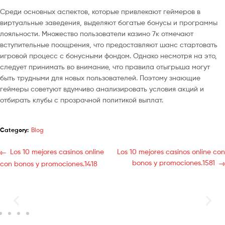
Среди основных аспектов, которые привлекают геймеров в
виртуальные заведения, выделяют богатые бонусы и программы
лояльности. Множество пользователи казино 7к отмечают
вступительные поощрения, что предоставляют шанс стартовать
игровой процесс с бонусными фондом. Однако несмотря на это,
следует принимать во внимание, что правила отыгрыша могут
быть трудными для новых пользователей. Поэтому знающие
геймеры советуют вдумчиво анализировать условия акций и
отбирать клубы с прозрачной политикой выплат.
Category:
Blog
Los 10 mejores casinos online
Los 10 mejores casinos online con
bonos y promociones.1581
con bonos y promociones.1418