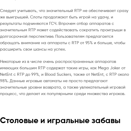
Следует учитывать, что значительный RTP не обеспечивает сразу
же выигрышей. Слоты продолжают быть игрой на удачу, и
результаты подчиняются ГСЧ. Впрочем отбор аппаратов с
значительным RTP может содействовать сократить проигрыши в
долгосрочной перспективе. Пользователям предлагается
обращать внимание на аппараты с RTP от 95% и больше, чтобы
расширить свои шансы на успех.
Некоторые из в числе очень распространенных аппаратов
имеющих большим RTP содержат такие игры, как Mega Joker от
NetEnt с RTP до 99%, и Blood Suckers, также от NetEnt, с RTP около
98%. Данные игровые автоматы не просто предлагают
значительные уровни возврата, а также увлекательный игровой
процесс, что делает их популярными среди множества игроков.
Столовые и игральные забавы