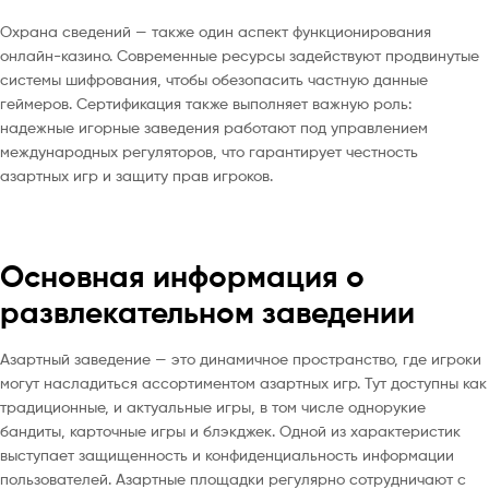
Охрана сведений — также один аспект функционирования
онлайн-казино. Современные ресурсы задействуют продвинутые
системы шифрования, чтобы обезопасить частную данные
геймеров. Сертификация также выполняет важную роль:
надежные игорные заведения работают под управлением
международных регуляторов, что гарантирует честность
азартных игр и защиту прав игроков.
Основная информация о
развлекательном заведении
Азартный заведение — это динамичное пространство, где игроки
могут насладиться ассортиментом азартных игр. Тут доступны как
традиционные, и актуальные игры, в том числе однорукие
бандиты, карточные игры и блэкджек. Одной из характеристик
выступает защищенность и конфиденциальность информации
пользователей. Азартные площадки регулярно сотрудничают с