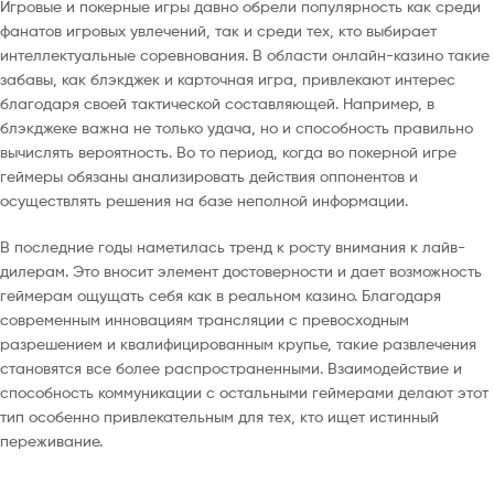
Игровые и покерные игры давно обрели популярность как среди
фанатов игровых увлечений, так и среди тех, кто выбирает
интеллектуальные соревнования. В области онлайн-казино такие
забавы, как блэкджек и карточная игра, привлекают интерес
благодаря своей тактической составляющей. Например, в
блэкджеке важна не только удача, но и способность правильно
вычислять вероятность. Во то период, когда во покерной игре
геймеры обязаны анализировать действия оппонентов и
осуществлять решения на базе неполной информации.
В последние годы наметилась тренд к росту внимания к лайв-
дилерам. Это вносит элемент достоверности и дает возможность
геймерам ощущать себя как в реальном казино. Благодаря
современным инновациям трансляции с превосходным
разрешением и квалифицированным крупье, такие развлечения
становятся все более распространенными. Взаимодействие и
способность коммуникации с остальными геймерами делают этот
тип особенно привлекательным для тех, кто ищет истинный
переживание.