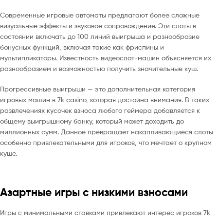
Современные игровые автоматы предлагают более сложные
визуальные эффекты и звуковое сопровождение. Эти слоты в
состоянии включать до 100 линий выигрыша и разнообразие
бонусных функций, включая такие как фриспины и
мультипликаторы. Известность видеослот-машин объясняется их
разнообразием и возможностью получить значительные куш.
Прогрессивные выигрыши — это дополнительная категория
игровых машин в 7k casino, которая достойна внимания. В таких
развлечениях кусочек взноса любого геймера добавляется к
общему выигрышному банку, который может доходить до
миллионных сумм. Данное превращает накапливающиеся слоты
особенно привлекательными для игроков, что мечтает о крупном
куше.
Азартные игры с низкими взносами
Игры с минимальными ставками привлекают интерес игроков 7k