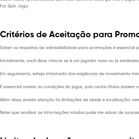
For Spin Jogo.
Critérios de Aceitação para Prom
Saber os requisitos de admissibilidade para promoções é essencial p
Inicialmente, você deve checar se é um jogador novo ou já estabele
Em seguimento, esteja informado dos exigências de investimento mí
É essencial revisar as condições do jogos, pois certos títulos podem
Além disso, preste atenção às limitações de idade e localização; ne
Notei que analisar as informações miúdas pode me salvar de surpres