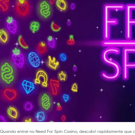
Quando entrei no Need For Spin Casino, descobri rapidamente que 