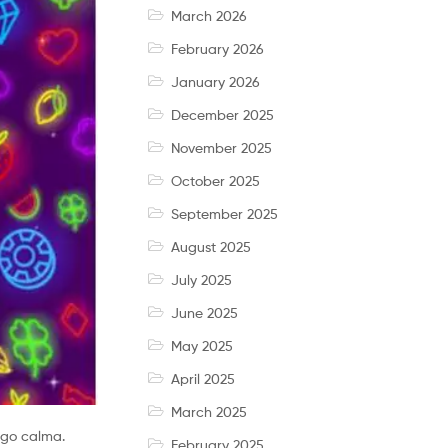
March 2026
February 2026
January 2026
December 2025
November 2025
October 2025
September 2025
August 2025
July 2025
June 2025
May 2025
April 2025
March 2025
ogo calma.
February 2025