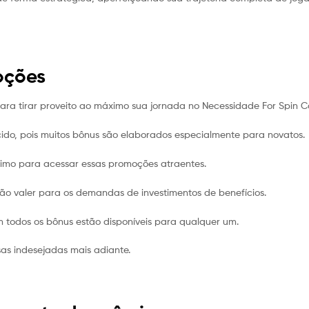
oções
ara tirar proveito ao máximo sua jornada no Necessidade For Spin Ca
cido, pois muitos bônus são elaborados especialmente para novatos.
nimo para acessar essas promoções atraentes.
 não valer para os demandas de investimentos de benefícios.
m todos os bônus estão disponíveis para qualquer um.
as indesejadas mais adiante.