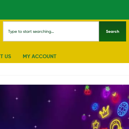
Search
T US
MY ACCOUNT