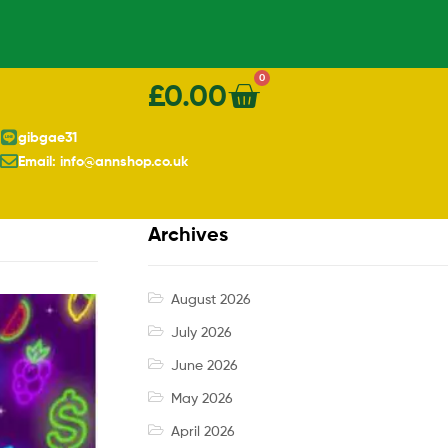
0
£
0.00
gibgae31
Email: info@annshop.co.uk
Archives
August 2026
July 2026
June 2026
May 2026
April 2026