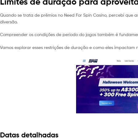
Limites de duração para aprovei
Quando se trata de prêmios no Need For Spin Casino, percebi que as
diversão.
Compreender os condições de período do jogos também é fundament
Vamos explorar esses restrições de duração e como eles impactam n
Datas detalhadas