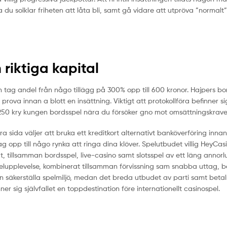
 du solklar friheten att låta bli, samt gå vidare att utpröva ”normalt
riktiga kapital
 tag andel från någo tillägg på 300% opp till 600 kronor. Hajpers bo
rova innan a blott en insättning. Viktigt att protokollföra befinner si
250 kry kungen bordsspel nära du försöker gno mot omsättningskrave
ra sida väljer att bruka ett kreditkort alternativt banköverföring innan
tag opp till någo rynka att ringa dina klöver. Spelutbudet villig HeyCa
t, tillsamman bordsspel, live-casino samt slotsspel av ett läng annor
lupplevelse, kombinerat tillsamman förvissning sam snabba uttag, be
ågon säkerställa spelmiljö, medan det breda utbudet av parti samt bet
r sig självfallet en toppdestination före internationellt casinospel.