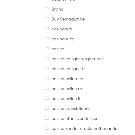
Brand
Buy Semaglutide
casibom tr
casibom-tg
casino
casino en ligne argent reel
casino en ligne fr
casino onlina ca
casino online ar
casinò online it
casino svensk licens
casino utan svensk licens
casino zonder crucks netherlands