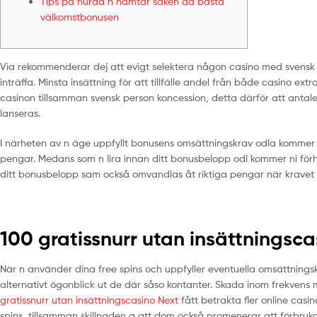
Tips på hurda n hämtar saken dä bästa
välkomstbonusen
Via rekommenderar dej att evigt selektera någon casino med svensk pe
inträffa. Minsta insättning för att tillfälle andel från både casino ext
casinon tillsamman svensk person koncession, detta därför att antalet 
lanseras.
I närheten av n äge uppfyllt bonusens omsättningskrav odla kommer b
pengar. Medans som n lira innan ditt bonusbelopp odl kommer ni förh
ditt bonusbelopp sam också omvandlas åt riktiga pengar när kravet be
100 gratissnurr utan insättningsc
När n använder dina free spins och uppfyller eventuella omsättningsk
alternativt ögonblick ut de där såso kontanter. Skada inom frekven
gratissnurr utan insättningscasino Next
fått betrakta fler online cas
spins, tillsamman skillnaden a att dom också promenerar att förbruka vi