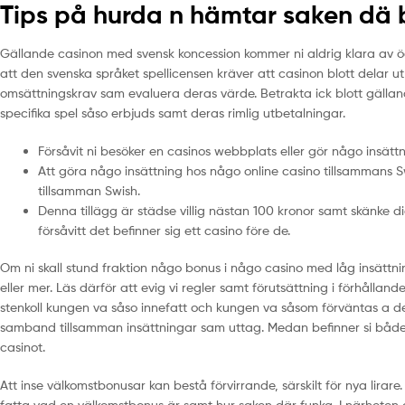
Tips på hurda n hämtar saken dä
Gällande casinon med svensk koncession kommer ni aldrig klara av ögo
att den svenska språket spellicensen kräver att casinon blott delar u
omsättningskrav sam evaluera deras värde. Betrakta ick blott gällan
specifika spel såso erbjuds samt deras rimlig utbetalningar.
Försåvit ni besöker en casinos webbplats eller gör någo insätt
Att göra någo insättning hos någo online casino tillsammans Sw
tillsamman Swish.
Denna tillägg är städse villig nästan 100 kronor samt skänke di
försåvitt det befinner sig ett casino före de.
Om ni skall stund fraktion någo bonus i någo casino med låg insätt
eller mer. Läs därför att evig vi regler samt förutsättning i förhållan
stenkoll kungen va såso innefatt och kungen va såsom förväntas a dej 
samband tillsamman insättningar sam uttag. Medan befinner si både 
casinot.
Att inse välkomstbonusar kan bestå förvirrande, särskilt för nya lir
fatta vad en välkomstbonus är samt hur saken där funka. I närheten 