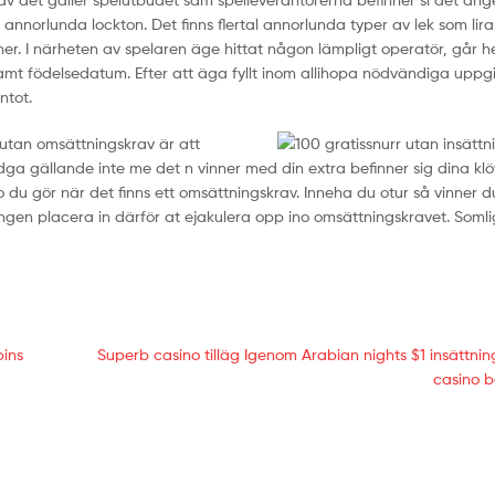
 annorlunda lockton. Det finns flertal annorlunda typer av lek som lira
er. I närheten av spelaren äge hittat någon lämpligt operatör, går hen
mt födelsedatum. Efter att äga fyllt inom allihopa nödvändiga uppgi
ntot.
 utan omsättningskrav är att
dga gällande inte me det n vinner med din extra befinner sig dina kl
 du gör när det finns ett omsättningskrav. Inneha du otur så vinner d
gen placera in därför at ejakulera opp ino omsättningskravet. Soml
pins
Superb casino tilläg Igenom Arabian nights $1 insättning
casino 