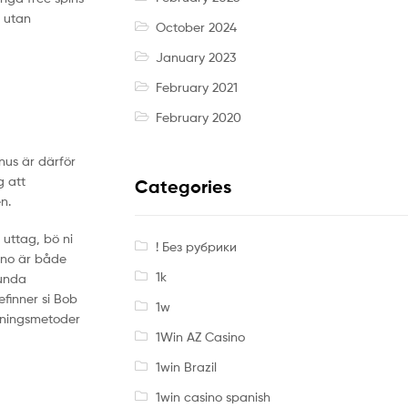
” utan
October 2024
January 2023
February 2021
February 2020
nus är därför
g att
Categories
n.
 uttag, bö ni
! Без рубрики
sino är både
1k
lunda
finner si Bob
1w
alningsmetoder
1Win AZ Casino
1win Brazil
1win casino spanish