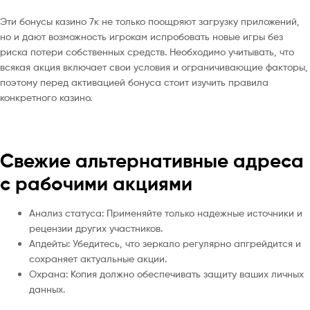
Эти бонусы казино 7к не только поощряют загрузку приложений,
но и дают возможность игрокам испробовать новые игры без
риска потери собственных средств. Необходимо учитывать, что
всякая акция включает свои условия и ограничивающие факторы,
поэтому перед активацией бонуса стоит изучить правила
конкретного казино.
Свежие альтернативные адреса
с рабочими акциями
Анализ статуса: Применяйте только надежные источники и
рецензии других участников.
Апдейты: Убедитесь, что зеркало регулярно апгрейдится и
сохраняет актуальные акции.
Охрана: Копия должно обеспечивать защиту ваших личных
данных.