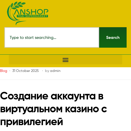
Search
Blog
31 October 2025
by
admin
Создание аккаунта в
виртуальном казино с
привилегией