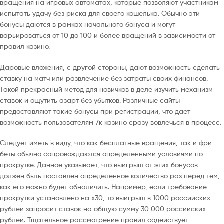
вращения на игровых автоматах, которые позволяют участникам
испытать удачу без риска для своего кошелька. Обычно эти
бонусы даются в рамках начального бонуса и могут
варьироваться от 10 до 100 и более вращений в зависимости от
правил казино.
Даровые вложения, с другой стороны, дают возможность сделать
ставку на матч или развлечение без затраты своих финансов.
Такой прекрасный метод для новичков в деле изучить механизм
ставок и ощутить азарт без убытков. Различные сайты
предоставляют такие бонусы при регистрации, что дает
возможность пользователям 7к казино сразу вовлечься в процесс.
Следует иметь в виду, что как бесплатные вращения, так и фри-
беты обычно сопровождаются определенными условиями по
прокрутке. Данное указывает, что выигрыш от этих бонусов
должен быть поставлен определённое количество раз перед тем,
как его можно будет обналичить. Например, если требование
прокрутки установлено на x30, то выигрыш в 1000 российских
рублей запросит ставок на общую сумму 30 000 российских
рублей. Тщательное рассмотрение правил содействует