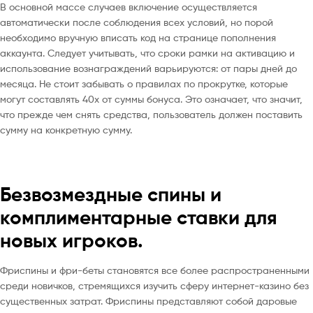
В основной массе случаев включение осуществляется
автоматически после соблюдения всех условий, но порой
необходимо вручную вписать код на странице пополнения
аккаунта. Следует учитывать, что сроки рамки на активацию и
использование вознаграждений варьируются: от пары дней до
месяца. Не стоит забывать о правилах по прокрутке, которые
могут составлять 40x от суммы бонуса. Это означает, что значит,
что прежде чем снять средства, пользователь должен поставить
сумму на конкретную сумму.
Безвозмездные спины и
комплиментарные ставки для
новых игроков.
Фриспины и фри-беты становятся все более распространенными
среди новичков, стремящихся изучить сферу интернет-казино без
существенных затрат. Фриспины представляют собой даровые