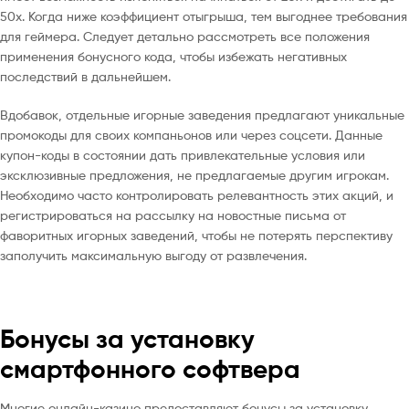
50x. Когда ниже коэффициент отыгрыша, тем выгоднее требования
для геймера. Следует детально рассмотреть все положения
применения бонусного кода, чтобы избежать негативных
последствий в дальнейшем.
Вдобавок, отдельные игорные заведения предлагают уникальные
промокоды для своих компаньонов или через соцсети. Данные
купон-коды в состоянии дать привлекательные условия или
эксклюзивные предложения, не предлагаемые другим игрокам.
Необходимо часто контролировать релевантность этих акций, и
регистрироваться на рассылку на новостные письма от
фаворитных игорных заведений, чтобы не потерять перспективу
заполучить максимальную выгоду от развлечения.
Бонусы за установку
смартфонного софтвера
Многие онлайн-казино предоставляют бонусы за установку