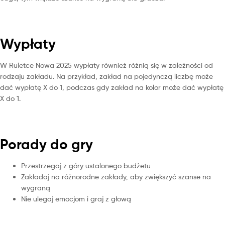
Wypłaty
W Ruletce Nowa 2025 wypłaty również różnią się w zależności od
rodzaju zakładu. Na przykład, zakład na pojedynczą liczbę może
dać wypłatę X do 1, podczas gdy zakład na kolor może dać wypłatę
X do 1.
Porady do gry
Przestrzegaj z góry ustalonego budżetu
Zakładaj na różnorodne zakłady, aby zwiększyć szanse na
wygraną
Nie ulegaj emocjom i graj z głową