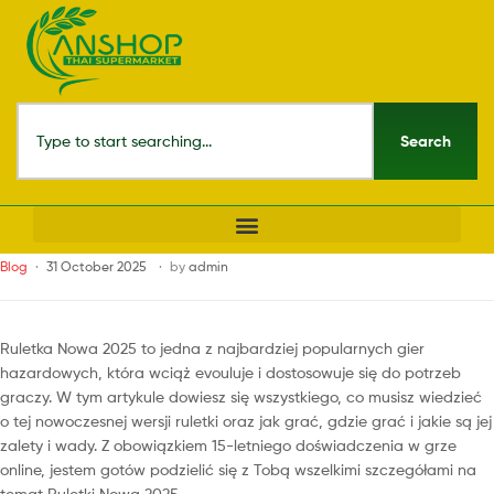
Search
Blog
31 October 2025
by
admin
Ruletka Nowa 2025 to jedna z najbardziej popularnych gier
hazardowych, która wciąż evouluje i dostosowuje się do potrzeb
graczy. W tym artykule dowiesz się wszystkiego, co musisz wiedzieć
o tej nowoczesnej wersji ruletki oraz jak grać, gdzie grać i jakie są jej
zalety i wady. Z obowiązkiem 15-letniego doświadczenia w grze
online, jestem gotów podzielić
się z Tobą wszelkimi szczegółami na
temat Ruletki Nowa 2025.