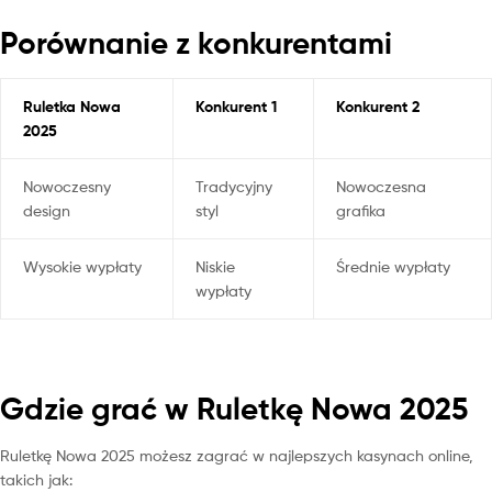
Porównanie z konkurentami
Ruletka Nowa
Konkurent 1
Konkurent 2
2025
Nowoczesny
Tradycyjny
Nowoczesna
design
styl
grafika
Wysokie wypłaty
Niskie
Średnie wypłaty
wypłaty
Gdzie grać w Ruletkę Nowa 2025
Ruletkę Nowa 2025 możesz zagrać w najlepszych kasynach online,
takich jak: