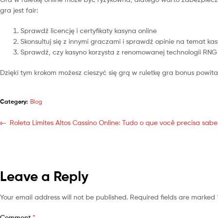
gra jest fair:
Sprawdź licencję i certyfikaty kasyna online
Skonsultuj się z innymi graczami i sprawdź opinie na temat ka
Sprawdź, czy kasyno korzysta z renomowanej technologii RNG
Dzięki tym krokom możesz cieszyć się grą w ruletkę gra bonus powit
Category:
Blog
Roleta Limites Altos Cassino Online: Tudo o que você precisa sabe
Leave a Reply
Your email address will not be published.
Required fields are marked
Comment
*