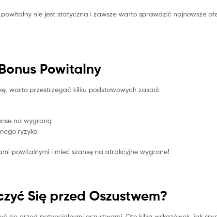
powitalny nie jest statyczna i zawsze warto sprawdzić najnowsze ofe
 Bonus Powitalny
kę, warto przestrzegać kilku podstawowych zasad:
zanse na wygraną
rnego ryzyka
sami powitalnymi i mieć szansę na atrakcyjne wygrane!
czyć Się przed Oszustwem?
ć się przed potencjalnymi oszustwami. Oto kilka wskazówek, jak spr