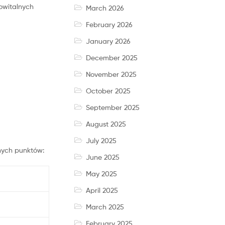
powitalnych
March 2026
February 2026
January 2026
December 2025
November 2025
October 2025
September 2025
August 2025
July 2025
wnych punktów:
June 2025
May 2025
April 2025
March 2025
February 2025