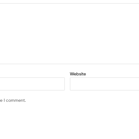
Website
me I comment.