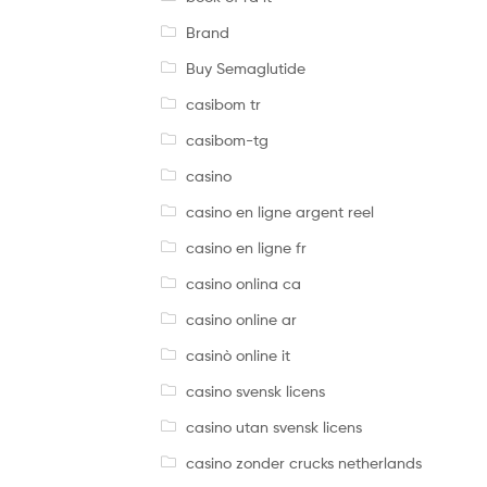
Brand
Buy Semaglutide
casibom tr
casibom-tg
casino
casino en ligne argent reel
casino en ligne fr
casino onlina ca
casino online ar
casinò online it
casino svensk licens
casino utan svensk licens
casino zonder crucks netherlands