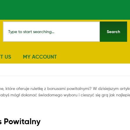
Search
T US
MY ACCOUNT
ine, które oferuje ruletkę z bonusami powitalnymi? W dzisiejszym art
 abyś mógł dokonać świadomego wyboru i cieszyć się grą jak najlepie
s Powitalny