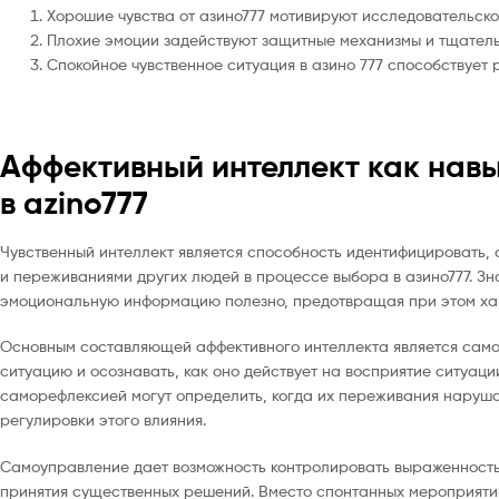
Хорошие чувства от азино777 мотивируют исследовательск
Плохие эмоции задействуют защитные механизмы и тщател
Спокойное чувственное ситуация в азино 777 способствует
Аффективный интеллект как нав
в azino777
Чувственный интеллект является способность идентифицировать,
и переживаниями других людей в процессе выбора в азино777. Зн
эмоциональную информацию полезно, предотвращая при этом ха
Основным составляющей аффективного интеллекта является самоп
ситуацию и осознавать, как оно действует на восприятие ситуа
саморефлексией могут определить, когда их переживания наруша
регулировки этого влияния.
Самоуправление дает возможность контролировать выраженность
принятия существенных решений. Вместо спонтанных мероприятий