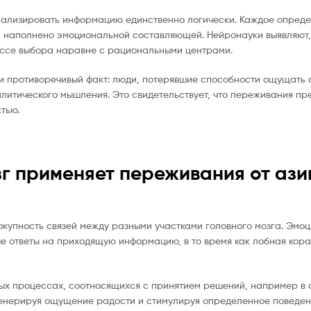
анализировать информацию единственно логически. Каждое опреде
, наполнено эмоциональной составляющей. Нейронауки выявляют,
ессе выбора наравне с рациональными центрами.
и противоречивый факт: люди, потерявшие способности ощущать 
итического мышления. Это свидетельствует, что переживания пр
тью.
зг применяет переживания от ази
купность связей между разными участками головного мозга. Эмо
е ответы на приходящую информацию, в то время как лобная кора
 процессах, соотносящихся с принятием решений, например в az
 генерируя ощущение радости и стимулируя определенное поведен