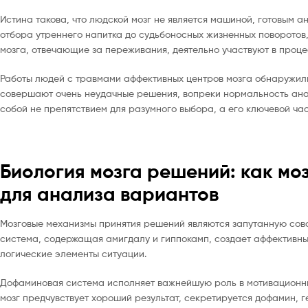
Истина такова, что людской мозг не является машиной, готовым 
отбора утреннего напитка до судьбоносных жизненных поворотов
мозга, отвечающие за переживания, деятельно участвуют в проц
Работы людей с травмами аффективных центров мозга обнаружил
совершают очень неудачные решения, вопреки нормальность анал
собой не препятствием для разумного выбора, а его ключевой час
Биология мозга решений: как мо
для анализа вариантов
Мозговые механизмы принятия решений являются запутанную сово
система, содержащая амигдалу и гиппокамп, создает аффективны
логические элементы ситуации.
Дофаминовая система исполняет важнейшую роль в мотивационных
мозг предчувствует хороший результат, секретируется дофамин,