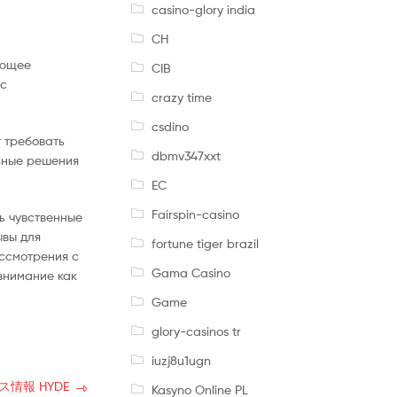
casino-glory india
CH
ующее
CIB
 с
crazy time
csdino
 требовать
dbmv347xxt
льные решения
EC
Fairspin-casino
ь чувственные
ывы для
fortune tiger brazil
ссмотрения с
Gama Casino
внимание как
Game
glory-casinos tr
iuzj8u1ugn
ース情報 HYDE
Kasyno Online PL