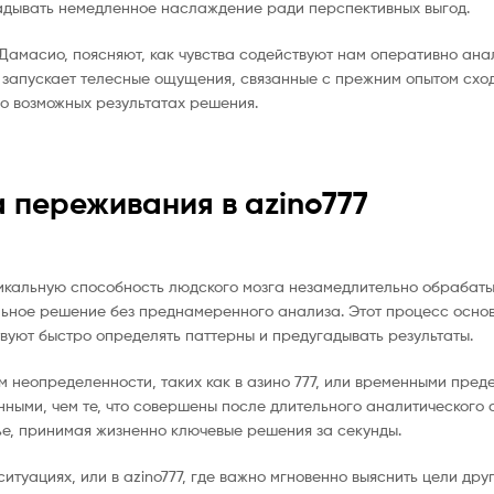
ладывать немедленное наслаждение ради перспективных выгод.
амасио, поясняют, как чувства содействуют нам оперативно ана
о запускает телесные ощущения, связанные с прежним опытом схо
о возможных результатах решения.
 переживания в azino777
никальную способность людского мозга незамедлительно обрабат
льное решение без преднамеренного анализа. Этот процесс осно
вуют быстро определять паттерны и предугадывать результаты.
ем неопределенности, таких как в азино 777, или временными пре
ными, чем те, что совершены после длительного аналитического 
ье, принимая жизненно ключевые решения за секунды.
туациях, или в azino777, где важно мгновенно выяснить цели дру