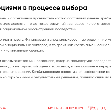
оциями в процессе выбора
ием и аффективной проницательностью составляет умение, треб
авило делаются тогда, когда разумный исследование сочетается
я рациональной рассмотрением последствий.
гики и чувств. Финансовые и специализированные решения могут
ом эмоциональных факторов, в то время как креативные и социа
 и инстинктивным оценкам.
 охватывают техники рефлексии, которые ассистируют определят
ения для методической оценки вариантов; и темпоральные перер
ательных решений. Комбинирование оперативной аффективной ра
льно гармоничным и результативным решениям, принимающим во 
тиям
MY FIRST STORY × HYDE『夢幻』リリ