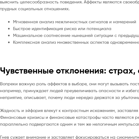
выяснить целесообразность поведения. Аффекты являются своео
трудных социальных отношениях.
Мгновенная анализ межличностных сигналов и намерений
Быстрое идентификация риска или потенциала
Машинальное соотнесение нынешней ситуации с предыду
Комплексная анализ множественных аспектов одновременн
Чувственные отклонения: страх,
Вопреки важную роль аффектов в выборе, они могут вызывать по
например, принуждает людей преувеличивать опасности и избегат
неприятие, описывает, почему люди нередко держатся за убыточн
Жадность и эйфория влекут к контрастным искажениям, заставля
Финансовые кризисы и финансовые катастрофы часто являются ре
параллельно подвергаются одним и тем же нелогичным импульса
Гнев сужает внимание и заставляет фокусироваться на сиюминутн