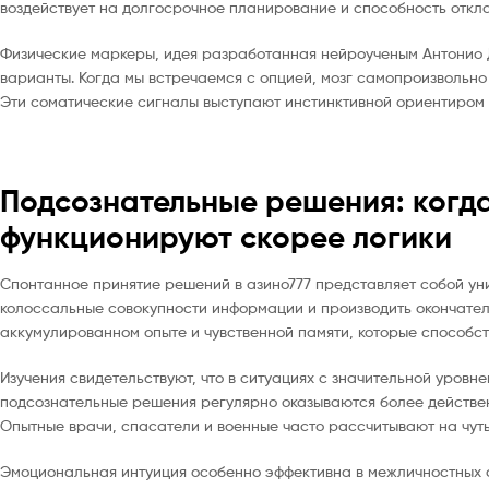
воздействует на долгосрочное планирование и способность отк
Физические маркеры, идея разработанная нейроученым Антонио Д
варианты. Когда мы встречаемся с опцией, мозг самопроизвольн
Эти соматические сигналы выступают инстинктивной ориентиром 
Подсознательные решения: когда
функционируют скорее логики
Спонтанное принятие решений в азино777 представляет собой у
колоссальные совокупности информации и производить окончате
аккумулированном опыте и чувственной памяти, которые способст
Изучения свидетельствуют, что в ситуациях с значительной уровн
подсознательные решения регулярно оказываются более действен
Опытные врачи, спасатели и военные часто рассчитывают на чут
Эмоциональная интуиция особенно эффективна в межличностных си