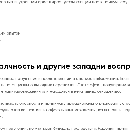
бразным внутренним ориентиром, указывающим нас к наилучшему 
щим опытом
о
 алчность и другие западни восп
стоянные нарушения в представлении и анализе информации. Бояз
ь потенциально выгодных перспектив. Этот эффект, популярный к
ые капиталовложения или находятся в негативных отношениях.
я занижать опасности и принимать иррационально рискованные р
зультатом коллективных аффективных искажений, когда толпы лю
м.
ом получении, не учитывая будущие последствия. Решения, принят