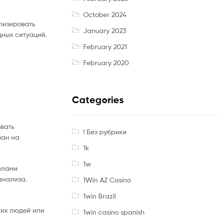
October 2024
лизировать
January 2023
дных ситуаций.
February 2021
February 2020
Categories
ывать
! Без рубрики
ван на
1k
1w
делами
анализа.
1Win AZ Casino
1win Brazil
гих людей или
1win casino spanish