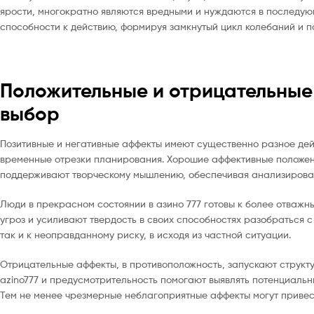
ярости, многократно являются вредными и нуждаются в последую
способности к действию, формируя замкнутый цикл колебаний и 
Положительные и отрицательные
выбор
Позитивные и негативные аффекты имеют существенно разное дей
временные отрезки планирования. Хорошие аффективные положени
поддерживают творческому мышлению, обеспечивая анализироват
Люди в прекрасном состоянии в азино 777 готовы к более отва
угроз и усиливают твердость в своих способностях разобраться 
так и к неоправданному риску, в исходя из частной ситуации.
Отрицательные аффекты, в противоположность, запускают структу
azino777 и предусмотрительность помогают выявлять потенциаль
Тем не менее чрезмерные неблагоприятные аффекты могут приве