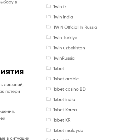
выбору в
1win fr
1win India
1WIN Official In Russia
1win Turkiye
1win uzbekistan
1winRussia
1xbet
риятия
1xbet arabic
нь лишений,
1xbet casino BD
ак потери
1xbet india
1xbet Korea
ешения.
дей
1xbet KR
1xbet malaysia
ые в ситуации