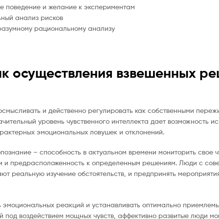
ое поведение и желание к экспериментам
ьный анализ рисков
 разумному рациональному анализу
ык осуществления взвешенных р
 осмысливать и действенно регулировать как собственными переж
ачительный уровень чувственного интеллекта дает возможность и
рактерных эмоциональных ловушек и отклонений.
ознание – способность в актуальном времени мониторить свое ч
ции и предрасположенность к определенным решениям. Люди с со
ют реальную изучение обстоятельств, и предпринять мероприяти
 эмоциональных реакций и устанавливать оптимально приемлемы
 под воздействием мощных чувств, аффективно развитые люди мо