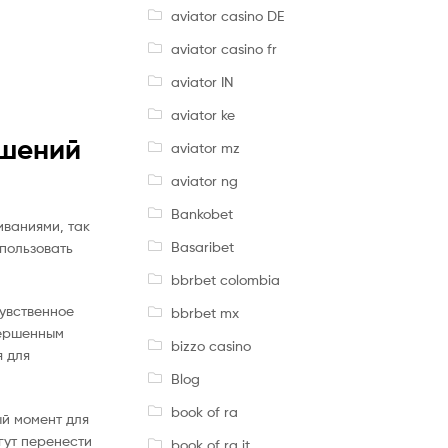
aviator casino DE
aviator casino fr
aviator IN
aviator ke
ешений
aviator mz
aviator ng
Bankobet
иваниями, так
Basaribet
спользовать
bbrbet colombia
увственное
bbrbet mx
вершенным
bizzo casino
я для
Blog
book of ra
й момент для
гут перенести
book of ra it