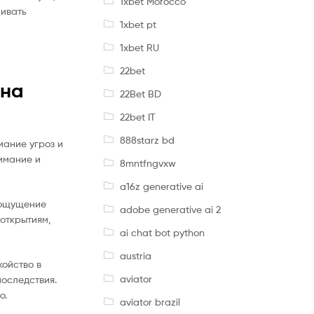
1xbet Morocco
ливать
1xbet pt
1xbet RU
22bet
 на
22Bet BD
22bet IT
888starz bd
мание угроз и
имание и
8mntfngvxw
a16z generative ai
 ощущение
adobe generative ai 2
 открытиям,
ai chat bot python
austria
койство в
aviator
последствия.
ю.
aviator brazil