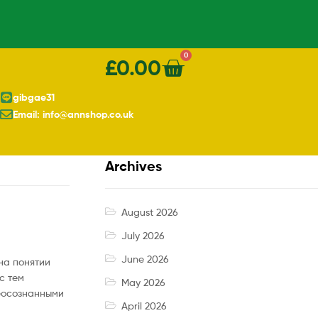
0
£
0.00
gibgae31
Email: info@annshop.co.uk
Archives
August 2026
July 2026
June 2026
на понятии
с тем
May 2026
еосознанными
April 2026