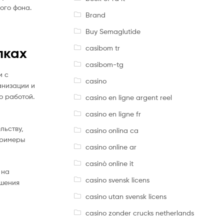
ого фона.
Brand
Buy Semaglutide
casibom tr
пках
casibom-tg
и с
casino
анизации и
о работой.
casino en ligne argent reel
casino en ligne fr
льству,
casino onlina ca
примеры
casino online ar
casinò online it
 на
casino svensk licens
ешения
casino utan svensk licens
casino zonder crucks netherlands