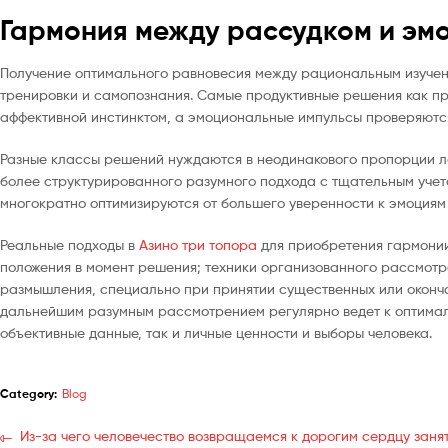
Гармония между рассудком и эм
Получение оптимального равновесия между рациональным изучен
тренировки и самопознания. Самые продуктивные решения как пр
аффективной инстинктом, а эмоциональные импульсы проверяютс
Разные классы решений нуждаются в неодинакового пропорции ло
более структурированного разумного подхода с тщательным учет
многократно оптимизируются от большего уверенности к эмоциям
Реальные подходы в
Азино три топора
для приобретения гармонии
положения в момент решения; техники организованного рассмотр
размышления, специально при принятии существенных или оконч
дальнейшим разумным рассмотрением регулярно ведет к оптима
объективные данные, так и личные ценности и выборы человека.
Category:
Blog
Из-за чего человечество возвращаемся к дорогим сердцу заня