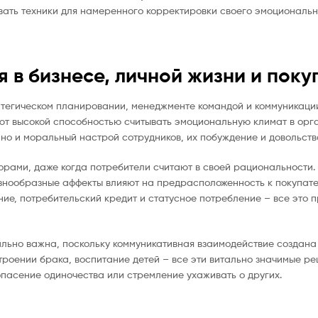
вать техники для намеренного корректировки своего эмоциональн
 в бизнесе, личной жизни и поку
тегическом планировании, менеджменте командой и коммуникаци
ют высокой способностью считывать эмоциональную климат в орг
но и моральный настрой сотрудников, их побуждение и довольств
орами, даже когда потребители считают в своей рациональности.
знообразные аффекты влияют на предрасположенность к покупате
ие, потребительский кредит и статусное потребление – все это 
льно важна, поскольку коммуникативная взаимодействие создана
троении брака, воспитание детей – все эти витально значимые р
опасение одиночества или стремление ухаживать о других.