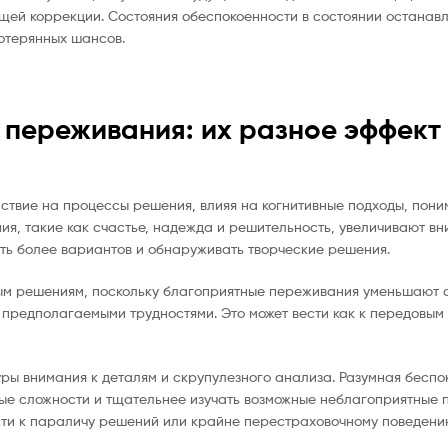
щей коррекции. Состояния обеспокоенности в состоянии останав
потерянных шансов.
 переживания: их разное эффект
ствие на процессы решения, влияя на когнитивные подходы, пони
я, такие как счастье, надежда и решительность, увеличивают вн
ь более вариантов и обнаруживать творческие решения.
жным решениям, поскольку благоприятные переживания уменьшают
с предполагаемыми трудностями. Это может вести как к передовым
ры внимания к деталям и скрупулезного анализа. Разумная беспо
ные сложности и тщательнее изучать возможные неблагоприятные 
сти к параличу решений или крайне перестраховочному поведени