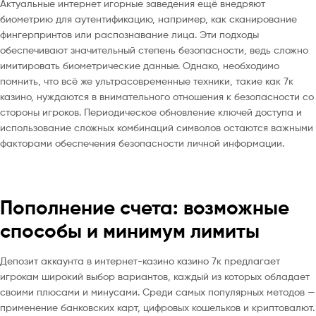
Актуальные интернет игорные заведения ещё внедряют
биометрию для аутентификацию, например, как сканирование
фингерпринтов или распознавание лица. Эти подходы
обеспечивают значительный степень безопасности, ведь сложно
имитировать биометрические данные. Однако, необходимо
помнить, что всё же ультрасовременные техники, такие как 7к
казино, нуждаются в внимательного отношения к безопасности со
стороны игроков. Периодическое обновление ключей доступа и
использование сложных комбинаций символов остаются важными
факторами обеспечения безопасности личной информации.
Пополнение счета: возможные
способы и минимум лимиты
Депозит аккаунта в интернет-казино казино 7к предлагает
игрокам широкий выбор вариантов, каждый из которых обладает
своими плюсами и минусами. Среди самых популярных методов —
применение банковских карт, цифровых кошельков и криптовалют.