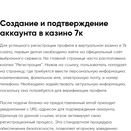
Создание и подтверждение
аккаунта в казино 7к
Для успешного регистрации профиля в виртуальном казино и 7k
casino, первым делом необходимо зайти на официальный сайт
выбранного сервиса. На главной странице часто расположена
кнопка “Регистрация”. Нажав на ссылку, пользователь попадает
на страницу, где требуется ввести персональную информацию:
наименование, фамильное имя, электронную почту, и номер
телефона. Необходимо задействовать актуальную информацию,
поскольку она потребуется для верификации профиля.
После подачи бланка на предоставленный email приходит
уведомление с URL-адресом для подтверждения аккаунта.
Щелкнув по данной ссылке, игрок активирует свою
регистрационный процесс. Эта стандартная процедура
обеспечения безопасности, позволяет игорному заведению