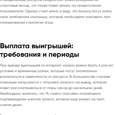
стартовый вклад, что также может влиять на предпочтение
пользователя. Однако стоит иметь в виду, что бонусы могут иметь
свои требования отыгрыша, которые необходимо учитывать при
планировании стратегии игры.
Выплата выигрышей:
требования и периоды
При выводе выигрышей из интернет-казино важно брать в расчет
условия и временные рамки, которые могут значительно
различаться в зависимости от ресурса. В большинстве случаев
операция запускается с отправки запроса на вывод, которая
может рассматриваться от пары часов до нескольких дней.
Необходимо заметить, что 7k casino способен потребовать
подтверждение учетной записи, которое ещё влияет на темп
снятия денег.