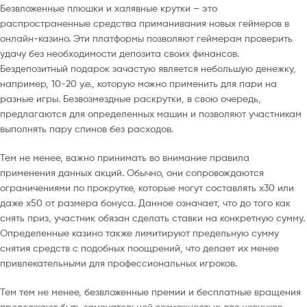
Безвложенные плюшки и халявные крутки – это
распространенные средства приманивания новых геймеров в
онлайн-казино. Эти платформы позволяют геймерам проверить
удачу без необходимости депозита своих финансов.
Бездепозитный подарок зачастую является небольшую денежку,
например, 10-20 у.е., которую можно применить для пари на
разные игры. Безвозмездные раскрутки, в свою очередь,
предлагаются для определенных машин и позволяют участникам
выполнять пару спинов без расходов.
Тем не менее, важно принимать во внимание правила
применения данных акций. Обычно, они сопровождаются
ограничениями по прокрутке, которые могут составлять x30 или
даже x50 от размера бонуса. Данное означает, что до того как
снять приз, участник обязан сделать ставки на конкретную сумму.
Определенные казино также лимитируют предельную сумму
снятия средств с подобных поощрений, что делает их менее
привлекательными для профессиональных игроков.
Тем тем не менее, безвложенные премии и бесплатные вращения
продолжают быть замечательной возможностью для новичков,