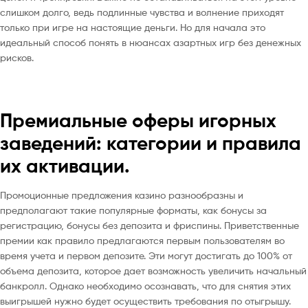
слишком долго, ведь подлинные чувства и волнение приходят
только при игре на настоящие деньги. Но для начала это
идеальный способ понять в нюансах азартных игр без денежных
рисков.
Премиальные оферы игорных
заведений: категории и правила
их активации.
Промоционные предложения казино разнообразны и
предполагают такие популярные форматы, как бонусы за
регистрацию, бонусы без депозита и фриспины. Приветственные
премии как правило предлагаются первым пользователям во
время учета и первом депозите. Эти могут достигать до 100% от
объема депозита, которое дает возможность увеличить начальный
банкролл. Однако необходимо осознавать, что для снятия этих
выигрышей нужно будет осуществить требования по отыгрышу.