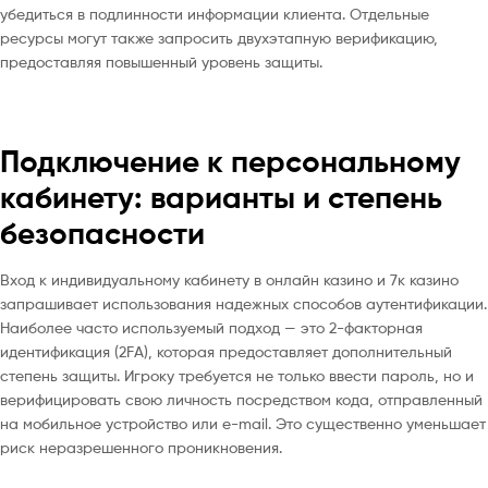
убедиться в подлинности информации клиента. Отдельные
ресурсы могут также запросить двухэтапную верификацию,
предоставляя повышенный уровень защиты.
Подключение к персональному
кабинету: варианты и степень
безопасности
Вход к индивидуальному кабинету в онлайн казино и 7к казино
запрашивает использования надежных способов аутентификации.
Наиболее часто используемый подход — это 2-факторная
идентификация (2FA), которая предоставляет дополнительный
степень защиты. Игроку требуется не только ввести пароль, но и
верифицировать свою личность посредством кода, отправленный
на мобильное устройство или e-mail. Это существенно уменьшает
риск неразрешенного проникновения.