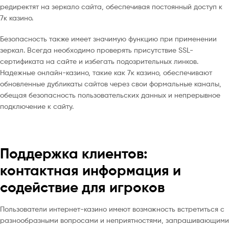
редиректят на зеркало сайта, обеспечивая постоянный доступ к
7к казино.
Безопасность также имеет значимую функцию при применении
зеркал. Всегда необходимо проверять присутствие SSL-
сертификата на сайте и избегать подозрительных линков.
Надежные онлайн-казино, такие как 7к казино, обеспечивают
обновленные дубликаты сайтов через свои формальные каналы,
обещая безопасность пользовательских данных и непрерывное
подключение к сайту.
Поддержка клиентов:
контактная информация и
содействие для игроков
Пользователи интернет-казино имеют возможность встретиться с
разнообразными вопросами и неприятностями, запрашивающими