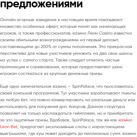
предложениями
Онлайн игорные заведения в настоящее время показывают
множество особенных оферт, которые манят как начинающих
игроков, а также профессионалов. казино Леон Casino известно
своими обильными вознаграждениями на первый депозит,
составляющими до 200% от суммы пополнения. Это прекрасная
перспектива для новых участников умножить на два свои шансы
на успех с самого старта. Также следует отметить частые
промоакции и соревнования, которые предоставляют шанс
игрокам состязаться за крупные денежные призы.
Ещё одно замечательное казино — SpinPalace, что прославилось
своей лояльной программой. Тут участники зарабатывают поинты
за любую бет, что можно конвертировать на реальные деньги или
использовать для получения доп. бонусов. Данная структура
позволяет не только наслаждаться геймплеем, но и приобретать
за это ощутимые призы. Вдобавок, SpinPalace, так же как
казино
Leon Bet
, предлагает эксклюзивные слоты с нарастающими
выигрышами, где куш может доходить до миллионных сумм. казино