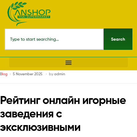
Search
Blog
5 November 2025
by
admin
Рейтинг онлайн игорные
заведения с
эксклюзивными