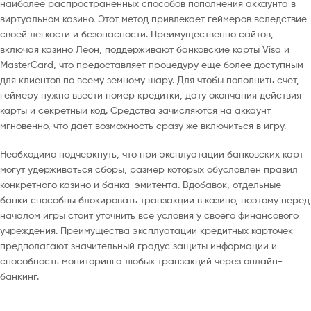
наиболее распространенных способов пополнения аккаунта в
виртуальном казино. Этот метод привлекает геймеров вследствие
своей легкости и безопасности. Преимущественно сайтов,
включая казино Леон, поддерживают банковские карты Visa и
MasterCard, что предоставляет процедуру еще более доступным
для клиентов по всему земному шару. Для чтобы пополнить счет,
геймеру нужно ввести номер кредитки, дату окончания действия
карты и секретный код. Средства зачисляются на аккаунт
мгновенно, что дает возможность сразу же включиться в игру.
Необходимо подчеркнуть, что при эксплуатации банковских карт
могут удерживаться сборы, размер которых обусловлен правил
конкретного казино и банка-эмитента. Вдобавок, отдельные
банки способны блокировать транзакции в казино, поэтому перед
началом игры стоит уточнить все условия у своего финансового
учреждения. Преимущества эксплуатации кредитных карточек
предполагают значительный градус защиты информации и
способность мониторинга любых транзакций через онлайн-
банкинг.