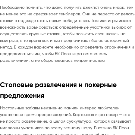
Необходимо помнить, что шанс получить джекпот очень низок, тем
не менее это не сдерживает гемблеров. Они не перестают делать
ставки в надежде стать новым победителем. Тактики игры имеют
возможность варьироваться: определённые участники выбирают
осуществлять крупные ставки, чтобы повысить свои шансы на
выигрыш, в то время как иные предпочитают более осторожный
метод. В каждом варианте необходимо определить ограничения и
придерживаться им, чтобы БК Леон игра оставалась
развлечением, а не оборачивалась неприятностью.
Столовые развлечения и покерные
предложения
Настольные забавы неизменно манили интерес любителей
умственных времяпрепровождений. Карточная игра покер — это
не просто развлечение, а целая субкультура, которая связывает
миллионы участников по всему земному шару. В казино БК Леон
предоставляются различные варианты покерной игры, от