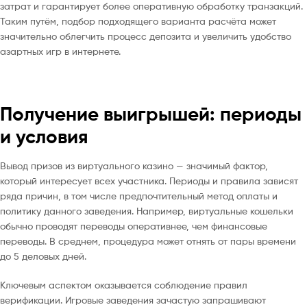
затрат и гарантирует более оперативную обработку транзакций.
Таким путём, подбор подходящего варианта расчёта может
значительно облегчить процесс депозита и увеличить удобство
азартных игр в интернете.
Получение выигрышей: периоды
и условия
Вывод призов из виртуального казино — значимый фактор,
который интересует всех участника. Периоды и правила зависят
ряда причин, в том числе предпочтительный метод оплаты и
политику данного заведения. Например, виртуальные кошельки
обычно проводят переводы оперативнее, чем финансовые
переводы. В среднем, процедура может отнять от пары времени
до 5 деловых дней.
Ключевым аспектом оказывается соблюдение правил
верификации. Игровые заведения зачастую запрашивают