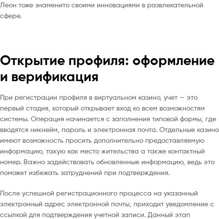
Леон тоже знаменито своими инновациями в развлекательной
сфере.
Открытие профиля: оформление
и верификация
При регистрации профиля в виртуальном казино, учет — это
первый стадия, который открывает вход ко всем возможностям
системы. Операция начинается с заполнения типовой формы, где
вводятся никнейм, пароль и электронная почта. Отдельные казино
имеют возможность просить дополнительно предоставляемую
информацию, такую как место жительства а также контактный
номер. Важно задействовать обновленные информацию, ведь это
поможет избежать затруднений при подтверждения.
После успешной регистрационного процесса на указанный
электронный адрес электронной почты, приходит уведомление с
ссылкой для подтверждения учетной записи. Данный этап