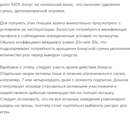
дают 100% бонус на начальный взнос, что означает удвоение
суммы, депонированной игроком.
Для получить этих плюшек важно внимательно просмотреть с
условиями их эксплуатации. Зачастую потребуется верификация
профиля и соблюдение определенных условий по прокрутке.
Обычно коэффициент вейджера равен 20x или 30x, что
подразумевает потребность вращения бонусной суммы указанное
количество раз перед выводом средств.
Вдобавок к этому, следует учесть время действия бонуса.
Отдельные акции активны лишь в течение ограниченного срока,
например, 7 или четырнадцать дней с момента подписки. Данное
стимулирует игроков становиться активными участниками и
задействовать добытые преимущества на полную катушку.
Следует осознавать, что не все игорные заведения равномерно
щедры на призы, поэтому стоит тщательно выбирать ресурс для
игры.