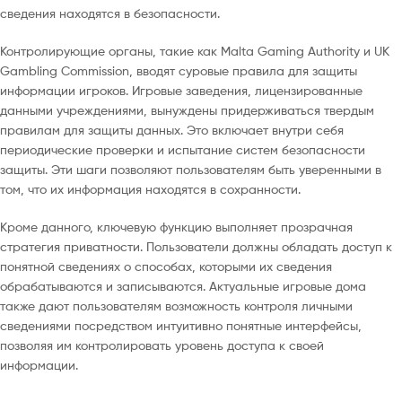
сведения находятся в безопасности.
Контролирующие органы, такие как Malta Gaming Authority и UK
Gambling Commission, вводят суровые правила для защиты
информации игроков. Игровые заведения, лицензированные
данными учреждениями, вынуждены придерживаться твердым
правилам для защиты данных. Это включает внутри себя
периодические проверки и испытание систем безопасности
защиты. Эти шаги позволяют пользователям быть уверенными в
том, что их информация находятся в сохранности.
Кроме данного, ключевую функцию выполняет прозрачная
стратегия приватности. Пользователи должны обладать доступ к
понятной сведениях о способах, которыми их сведения
обрабатываются и записываются. Актуальные игровые дома
также дают пользователям возможность контроля личными
сведениями посредством интуитивно понятные интерфейсы,
позволяя им контролировать уровень доступа к своей
информации.