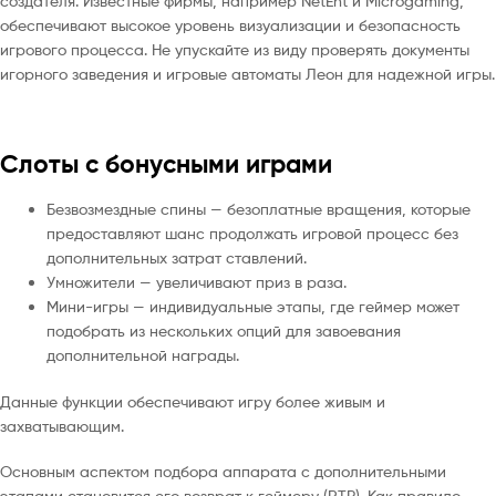
создателя. Известные фирмы, например NetEnt и Microgaming,
обеспечивают высокое уровень визуализации и безопасность
игрового процесса. Не упускайте из виду проверять документы
игорного заведения и игровые автоматы Леон для надежной игры.
Слоты с бонусными играми
Безвозмездные спины — безоплатные вращения, которые
предоставляют шанс продолжать игровой процесс без
дополнительных затрат ставлений.
Умножители — увеличивают приз в раза.
Мини-игры — индивидуальные этапы, где геймер может
подобрать из нескольких опций для завоевания
дополнительной награды.
Данные функции обеспечивают игру более живым и
захватывающим.
Основным аспектом подбора аппарата с дополнительными
этапами становится его возврат к геймеру (RTP). Как правило