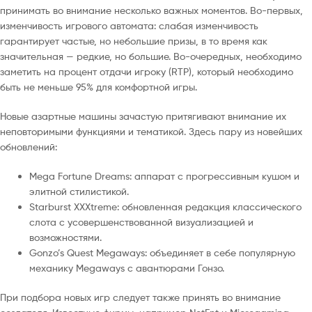
принимать во внимание несколько важных моментов. Во-первых,
изменчивость игрового автомата: слабая изменчивость
гарантирует частые, но небольшие призы, в то время как
значительная — редкие, но большие. Во-очередных, необходимо
заметить на процент отдачи игроку (RTP), который необходимо
быть не меньше 95% для комфортной игры.
Новые азартные машины зачастую притягивают внимание их
неповторимыми функциями и тематикой. Здесь пару из новейших
обновлений:
Mega Fortune Dreams: аппарат с прогрессивным кушом и
элитной стилистикой.
Starburst XXXtreme: обновленная редакция классического
слота с усовершенствованной визуализацией и
возможностями.
Gonzo’s Quest Megaways: объединяет в себе популярную
механику Megaways с авантюрами Гонзо.
При подбора новых игр следует также принять во внимание