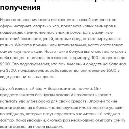
получения
Игровые заведения акции считаются ключевой компонентом
сферы интернет-азартных игр, привлекая новых геймеров и
поддерживая внимание лояльных игроков. Есть различные
категорий вознаграждений, которые предлагают виртуальные
казино. Welcome премии, или вступительные, часто составляют
самые крупные акции. Часто такие бонусы включают включают в
себя процент с начального взноса, к примеру, 100 процентов до
$500. Это подразумевает, что при внесении средств на баланса
на $500, пользователь зарабатывает дополнительные $500 в
виде дополнительных денег.
Другой известный вид — бездепозитные премии. Они
предоставляются без нужды вклада и позволяют игрокам
испытать удачу без риска для своих средств. Впрочем такие
вознаграждения в большинстве случаев имеют жесткие условия
по вейджеру, которые могут содержать значительный вейджер —
фактор, показывающий, сколько раз необходимо отыграть сумму
вознаграждения перед выводом.