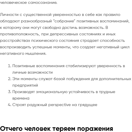
человеческое самосознание.
Личности с существенной уверенностью в себе как правило
обладают разнообразный “собрание” позитивных воспоминаний,
к которому они могут свободно достичь возможность. В
противоположность, при депрессивных состояниях и иных
расстройствах психического состояния страдает способность
воспроизводить успешные моменты, что создает негативный цикл
негативного мышления.
Позитивные воспоминания стабилизируют уверенность в
личные возможности
Эти моменты служат базой побуждения для дополнительных
предприятий
Производят эмоциональную устойчивость в трудные
времена
Строят радужный perspective на грядущее
Отчего человек теряем поражения