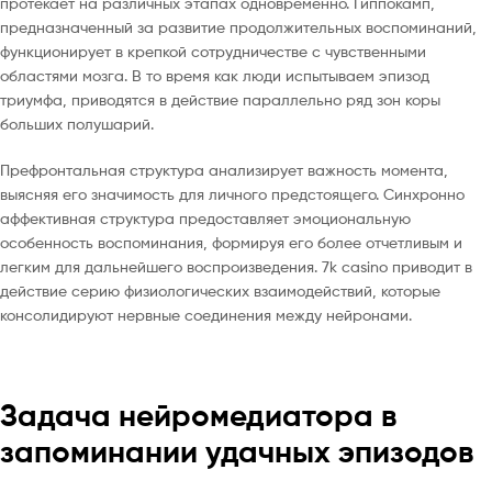
протекает на различных этапах одновременно. Гиппокамп,
предназначенный за развитие продолжительных воспоминаний,
функционирует в крепкой сотрудничестве с чувственными
областями мозга. В то время как люди испытываем эпизод
триумфа, приводятся в действие параллельно ряд зон коры
больших полушарий.
Префронтальная структура анализирует важность момента,
выясняя его значимость для личного предстоящего. Синхронно
аффективная структура предоставляет эмоциональную
особенность воспоминания, формируя его более отчетливым и
легким для дальнейшего воспроизведения. 7k casino приводит в
действие серию физиологических взаимодействий, которые
консолидируют нервные соединения между нейронами.
Задача нейромедиатора в
запоминании удачных эпизодов