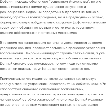
Дофамин нередко обозначают “веществом блаженства”, но его
роль в механизмах памяти существенно запутаннее и
разнообразнее. Подобный передатчик выделяется не только в
период обретения вознаграждения, но и в предвкушении успеха,
формируя сильную побудительную структуру. Дофаминергические
траектории объединяют разные участки мозга, гарантируя
слияние аффективных и ментальных механизмов.
В то время как концентрация допамина увеличивается во время
успешного события, протекает повышение процессов укрепления
воспоминаний. Нейроны инициируют строить свежие связи, а уже
наличествующие контакты превращаются более эффективными.
Данный система растолковывает, почему люди так отчетливо
сохраняем эпизоды триумфа, даже через множество лет.
Примечательно, что медиатор также выполняет критическую
задачу в явлении устранения неблагоприятных событий. казино 7к
способствует снижению болезненных воспоминаний,
предоставляя шанс позитивным переживаниям превалировать в
человеческой автобиографической мнемонике. Данный механизм
не выступает инертным устранением данных, а представляет