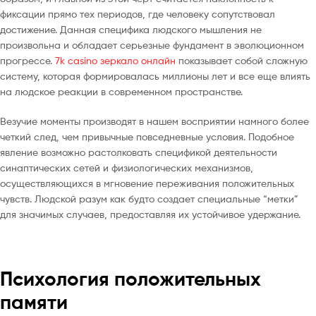
фиксации прямо тех периодов, где человеку сопутствовал
достижение. Данная специфика людского мышления не
произвольна и обладает серьезные фундамент в эволюционном
прогрессе.
7k casino зеркало онлайн
показывает собой сложную
систему, которая формировалась миллионы лет и все еще влиять
на людское реакции в современном пространстве.
Везучие моменты производят в нашем восприятии намного более
четкий след, чем привычные повседневные условия. Подобное
явление возможно растолковать спецификой деятельности
синаптических сетей и физиологических механизмов,
осуществляющихся в мгновение переживания положительных
чувств. Людской разум как будто создает специальные “метки”
для значимых случаев, предоставляя их устойчивое удержание.
Психология положительных
памяти