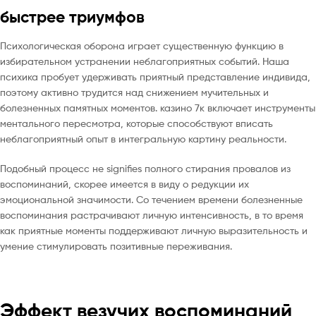
быстрее триумфов
Психологическая оборона играет существенную функцию в
избирательном устранении неблагоприятных событий. Наша
психика пробует удерживать приятный представление индивида,
поэтому активно трудится над снижением мучительных и
болезненных памятных моментов. казино 7к включает инструменты
ментального пересмотра, которые способствуют вписать
неблагоприятный опыт в интегральную картину реальности.
Подобный процесс не signifies полного стирания провалов из
воспоминаний, скорее имеется в виду о редукции их
эмоциональной значимости. Со течением времени болезненные
воспоминания растрачивают личную интенсивность, в то время
как приятные моменты поддерживают личную выразительность и
умение стимулировать позитивные переживания.
Эффект везучих воспоминаний