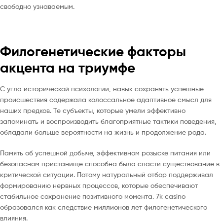
свободно узнаваемым.
Филогенетические факторы
акцента на триумфе
С угла исторической психологии, навык сохранять успешные
происшествия содержала колоссальное адаптивное смысл для
наших предков. Те субъекты, которые умели эффективно
запоминать и воспроизводить благоприятные тактики поведения,
обладали больше вероятности на жизнь и продолжение рода.
Память об успешной добыче, эффективном розыске питания или
безопасном пристанище способна была спасти существование в
критической ситуации. Потому натуральный отбор поддерживал
формированию нервных процессов, которые обеспечивают
стабильное сохранение позитивного момента. 7k casino
образовался как следствие миллионов лет филогенетического
влияния.