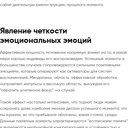
собой деятельную реконструкцию прошлого момента.
Явление четкости
эмоциональных эмоций
Аффективная мощность мгновения напрямую влияет на то, в какой
мере хорошо индивиды его воспроизведем. Успешные моменты в
большинстве случаев сопровождаются сильными позитивными
эмоциями, которые оперируют как активаторы для систем
воспоминаний. Миндалина, область аффективной обработки,
направляет импульсы в височную область, вынуждая его
“обратить усиленное фокус” на случай.
Такой эффект настолько интенсивен, что подчас люди можем
сохранять даже наиболее мелкие детали успешного момента: что
мы кушали, во что пребывали облачены, какая стояла среда.
Данные памятные моменты характеризуются “всплесками памяти”
и выделяются необычайной конкретизацией и устойчивостью к