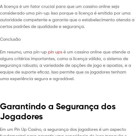
A licença é um fator crucial para que um cassino online seja
considerado uma pin-up. Isso porque a licença é emitida por uma
autoridade competente e garante que o estabelecimento atenda a
certos padrões de qualidade e segurança.
Conclusão
Em resumo, uma pin-up
pin ups
é um cassino online que atende a
alguns critérios importantes, como a licença válida, o sistema de
segurança robusto, a variedade de opções de jogo e apostas, e a
equipe de suporte eficaz. Isso permite que os jogadores tenham
uma experiência segura e agradável.
Garantindo a Segurança dos
Jogadores
Em um Pin Up Casino, a segurança dos jogadores é um aspecto
fundamental para garantir uma experiência de jogo tranquila e