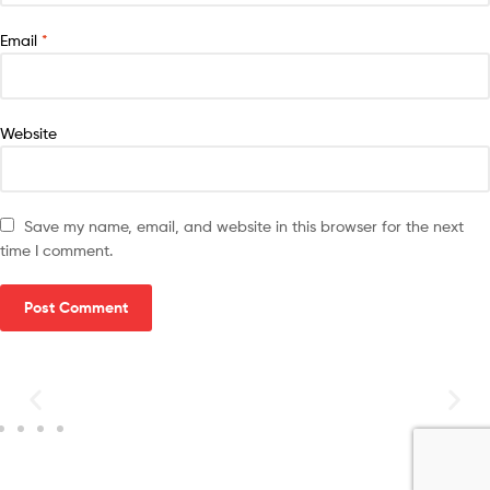
Email
*
Website
Save my name, email, and website in this browser for the next
time I comment.