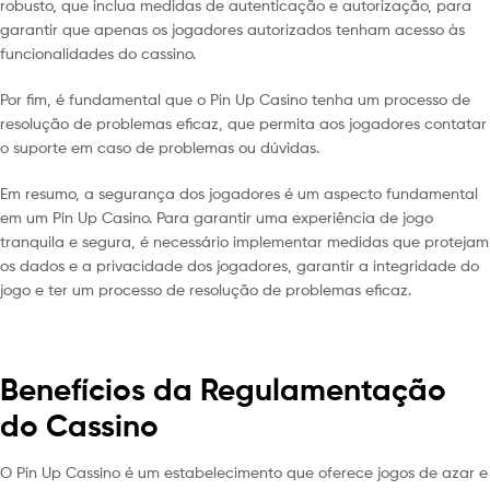
robusto, que inclua medidas de autenticação e autorização, para
garantir que apenas os jogadores autorizados tenham acesso às
funcionalidades do cassino.
Por fim, é fundamental que o Pin Up Casino tenha um processo de
resolução de problemas eficaz, que permita aos jogadores contatar
o suporte em caso de problemas ou dúvidas.
Em resumo, a segurança dos jogadores é um aspecto fundamental
em um Pin Up Casino. Para garantir uma experiência de jogo
tranquila e segura, é necessário implementar medidas que protejam
os dados e a privacidade dos jogadores, garantir a integridade do
jogo e ter um processo de resolução de problemas eficaz.
Benefícios da Regulamentação
do Cassino
O Pin Up Cassino é um estabelecimento que oferece jogos de azar e