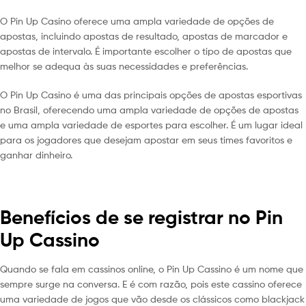
O Pin Up Casino oferece uma ampla variedade de opções de
apostas, incluindo apostas de resultado, apostas de marcador e
apostas de intervalo. É importante escolher o tipo de apostas que
melhor se adequa às suas necessidades e preferências.
O Pin Up Casino é uma das principais opções de apostas esportivas
no Brasil, oferecendo uma ampla variedade de opções de apostas
e uma ampla variedade de esportes para escolher. É um lugar ideal
para os jogadores que desejam apostar em seus times favoritos e
ganhar dinheiro.
Benefícios de se registrar no Pin
Up Cassino
Quando se fala em cassinos online, o Pin Up Cassino é um nome que
sempre surge na conversa. E é com razão, pois este cassino oferece
uma variedade de jogos que vão desde os clássicos como blackjack