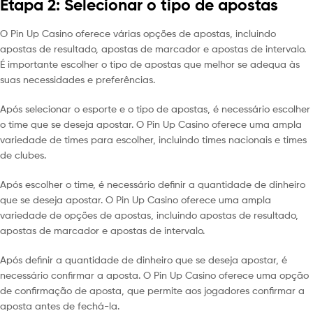
Etapa 2: Selecionar o tipo de apostas
O Pin Up Casino oferece várias opções de apostas, incluindo
apostas de resultado, apostas de marcador e apostas de intervalo.
É importante escolher o tipo de apostas que melhor se adequa às
suas necessidades e preferências.
Após selecionar o esporte e o tipo de apostas, é necessário escolher
o time que se deseja apostar. O Pin Up Casino oferece uma ampla
variedade de times para escolher, incluindo times nacionais e times
de clubes.
Após escolher o time, é necessário definir a quantidade de dinheiro
que se deseja apostar. O Pin Up Casino oferece uma ampla
variedade de opções de apostas, incluindo apostas de resultado,
apostas de marcador e apostas de intervalo.
Após definir a quantidade de dinheiro que se deseja apostar, é
necessário confirmar a aposta. O Pin Up Casino oferece uma opção
de confirmação de aposta, que permite aos jogadores confirmar a
aposta antes de fechá-la.