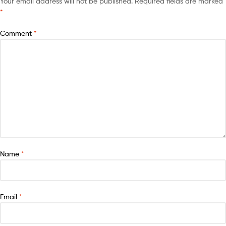
Your email address will not be published.
Required fields are marked
*
Comment
*
Name
*
Email
*