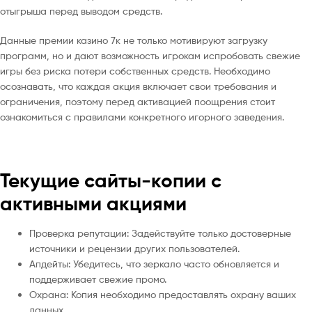
отыгрыша перед выводом средств.
Данные премии казино 7к не только мотивируют загрузку
программ, но и дают возможность игрокам испробовать свежие
игры без риска потери собственных средств. Необходимо
осознавать, что каждая акция включает свои требования и
ограничения, поэтому перед активацией поощрения стоит
ознакомиться с правилами конкретного игорного заведения.
Текущие сайты-копии с
активными акциями
Проверка репутации: Задействуйте только достоверные
источники и рецензии других пользователей.
Апдейты: Убедитесь, что зеркало часто обновляется и
поддерживает свежие промо.
Охрана: Копия необходимо предоставлять охрану ваших
данных.