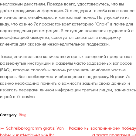
несложным действиям. Прежде всего, удостоверьтесь, что вы
даёте правдивую информацию. Это содержит в себя ваше полное
и точное имя, email-адрес и контактный номер. Не упускайте из
виду, что казино 7к просматривает категорию “Спам” в почте для
подтверждения регистрации. В ситуации появления трудностей с
верификацией аккаунта, советуется связаться в поддержку
клиентов для оказания незамедлительной поддержки.
Также, значительное количество игорных заведений предлагают
развернутые инструкции и разделы часто задаваемых вопросов
(FAQ), которые способны помочь разрешить наиболее частые
вопросы без необходимости обращения в поддержку. Игроки 7к
казино необходимо помнить о важности защиты своих данных и
избегать передачи личной информации третьим лицам, занимаясь
игрой в 7k casino.
Category:
Blog
Schreibprogramm gratis: Von
Каково мы воспринимаем победу
а также проигрыш
hoher kunstfertigkeit wie Ihr