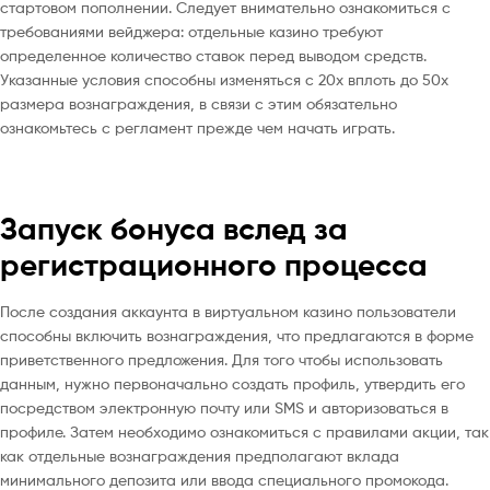
стартовом пополнении. Следует внимательно ознакомиться с
требованиями вейджера: отдельные казино требуют
определенное количество ставок перед выводом средств.
Указанные условия способны изменяться с 20x вплоть до 50x
размера вознаграждения, в связи с этим обязательно
ознакомьтесь с регламент прежде чем начать играть.
Запуск бонуса вслед за
регистрационного процесса
После создания аккаунта в виртуальном казино пользователи
способны включить вознаграждения, что предлагаются в форме
приветственного предложения. Для того чтобы использовать
данным, нужно первоначально создать профиль, утвердить его
посредством электронную почту или SMS и авторизоваться в
профиле. Затем необходимо ознакомиться с правилами акции, так
как отдельные вознаграждения предполагают вклада
минимального депозита или ввода специального промокода.