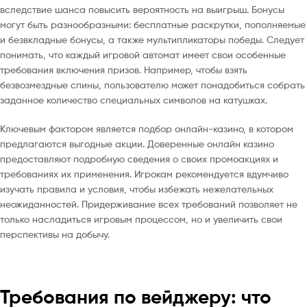
вследствие шанса повысить вероятность на выигрыш. Бонусы
могут быть разнообразными: бесплатные раскрутки, пополняемые
и безвкладные бонусы, а также мультипликаторы победы. Следует
понимать, что каждый игровой автомат имеет свои особенные
требования включения призов. Например, чтобы взять
безвозмездные спины, пользователю может понадобиться собрать
заданное количество специальных символов на катушках.
Ключевым фактором является подбор онлайн-казино, в котором
предлагаются выгодные акции. Доверенные онлайн казино
предоставляют подробную сведения о своих промоакциях и
требованиях их применения. Игрокам рекомендуется вдумчиво
изучать правила и условия, чтобы избежать нежелательных
неожиданностей. Придерживание всех требований позволяет не
только насладиться игровым процессом, но и увеличить свои
перспективы на добычу.
Требования по вейджеру: что