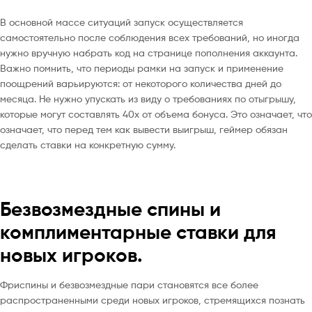
В основной массе ситуаций запуск осуществляется
самостоятельно после соблюдения всех требований, но иногда
нужно вручную набрать код на странице пополнения аккаунта.
Важно помнить, что периоды рамки на запуск и применение
поощрений варьируются: от некоторого количества дней до
месяца. Не нужно упускать из виду о требованиях по отыгрышу,
которые могут составлять 40x от объема бонуса. Это означает, что
означает, что перед тем как вывести выигрыш, геймер обязан
сделать ставки на конкретную сумму.
Безвозмездные спины и
комплиментарные ставки для
новых игроков.
Фриспины и безвозмездные пари становятся все более
распространенными среди новых игроков, стремящихся познать