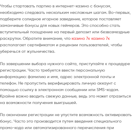
Чтобы стартовать партию в интернет-казино с бонусом,
необходимо следовать нескольким несложным шагам. Во-первых,
подберите солидное игорное заведение, которое поставляет
заманчивые бонусы для новых геймеров. Это способно стать
вступительный поощрение на первый депозит или безвозмездные
раскрутки. Обратите внимание, что
казино 7к казино 7к
располагает сертификатом и рецензии пользователей, чтобы
уберечься от жульничества.
По завершении выбора нужного сайта, приступайте к процедуре
регистрации. Часто требуется ввести персональную
информацию: фамилию и имя, адрес электронной почты и
телефон. Не пропустить верифицировать личную аккаунт с
помощью ссылку в электронном сообщении или SMS-кодом.
Крайне важно вводить свежую данные, ведь это может отразиться
на возможности получения выигрышей.
По окончании регистрации не упустите возможность активировать
бонус. Часто это производится путем введения специального
промо-кода или автоматизированного перечисления при