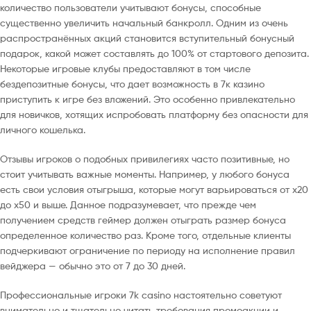
количество пользователи учитывают бонусы, способные
существенно увеличить начальный банкролл. Одним из очень
распространённых акций становится вступительный бонусный
подарок, какой может составлять до 100% от стартового депозита.
Некоторые игровые клубы предоставляют в том числе
бездепозитные бонусы, что дает возможность в 7к казино
приступить к игре без вложений. Это особенно привлекательно
для новичков, хотящих испробовать платформу без опасности для
личного кошелька.
Отзывы игроков о подобных привилегиях часто позитивные, но
стоит учитывать важные моменты. Например, у любого бонуса
есть свои условия отыгрыша, которые могут варьироваться от x20
до x50 и выше. Данное подразумевает, что прежде чем
получением средств геймер должен отыграть размер бонуса
определенное количество раз. Кроме того, отдельные клиенты
подчеркивают ограничение по периоду на исполнение правил
вейджера — обычно это от 7 до 30 дней.
Профессиональные игроки 7k casino настоятельно советуют
внимательно и тщательно читать требования промоакции и