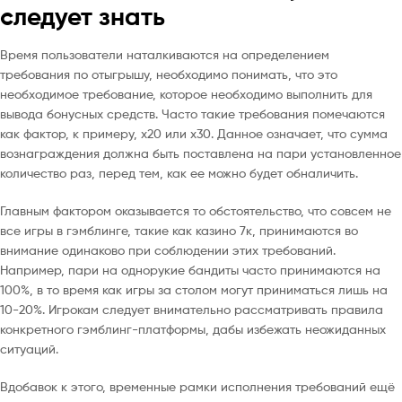
следует знать
Время пользователи наталкиваются на определением
требования по отыгрышу, необходимо понимать, что это
необходимое требование, которое необходимо выполнить для
вывода бонусных средств. Часто такие требования помечаются
как фактор, к примеру, x20 или x30. Данное означает, что сумма
вознаграждения должна быть поставлена на пари установленное
количество раз, перед тем, как ее можно будет обналичить.
Главным фактором оказывается то обстоятельство, что совсем не
все игры в гэмблинге, такие как казино 7к, принимаются во
внимание одинаково при соблюдении этих требований.
Например, пари на однорукие бандиты часто принимаются на
100%, в то время как игры за столом могут приниматься лишь на
10-20%. Игрокам следует внимательно рассматривать правила
конкретного гэмблинг-платформы, дабы избежать неожиданных
ситуаций.
Вдобавок к этого, временные рамки исполнения требований ещё