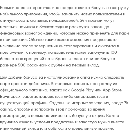
Большинство интернет-казино предоставляют бонусы за загрузку
мобильного приложения, чтобы заманить новых пользователей и
стимулировать активных пользователей. Эти премии могут
меняться начиная с безвозмездных раскруток вплоть до
финансовых вознаграждений, которые можно применять для пари
в приложении. Обычно такие вознаграждения предлагаются
мгновенно после завершения инсталлирования и аккаунта в
приложении. К примеру, пользователь может заполучить 100
бесплатных вращений на избранные слоты или же бонус в
размере 500 российских рублей на первый вклад.
Для добычи бонуса за инсталлирование аппа нужно следовать
паре простым действиям. Во-первых, скачать программу из
официального магазина, такого как Google Play или App Store.
Во-вторых, зарегистрироваться либо авторизоваться в
существующий профиль. Отдельные игорные заведения, вроде 7k
casino, способны запросить ввод промокода во время
регистрации, с целью активировать бонусную акцию. Важно
вдумчиво изучать условия предложения: зачастую нужно внести
минимальный вклад или соблюсти определенные правила