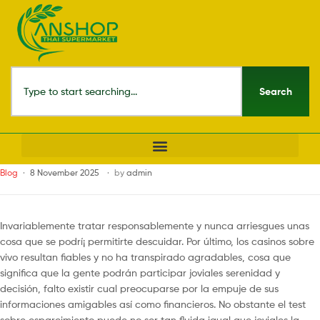
Search
Blog
8 November 2025
by
admin
Invariablemente tratar responsablemente y nunca arriesgues unas
cosa que se podrí¡ permitirte descuidar. Por último, los casinos sobre
vivo resultan fiables y no ha transpirado agradables, cosa que
significa que la gente podrán participar joviales serenidad y
decisión, falto existir cual preocuparse por la empuje de sus
informaciones amigables así­ como financieros.
No obstante el test
sobre esparcimiento puede no ser tan fluida igual que joviales la