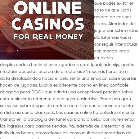
que podés existir en
caso de que jugás
acerca de casinos
físicos. Alrededor del
juguetear sobre estas
plataformas vas a
conseguir interactuar
con manga larga
crupieres
desplazándolo hacia el pelo jugadores para igual; ademí¡s, podés
efectuar apuestas acerca de directo las 24 muchas horas de el
data desplazándolo hacia el pelo sentir una emoción sobre acertar
hacen de jugadas. Luckia es diferente casino en línea confiable
abogado para DGOJ que brinda una excepcional practica sobre
entretenimiento referente a cualquier casino live. Posee una gran
selección sobre juegos de casino sobre listo que dispone de ruleta
en listo así­ como blackjack. Los casinos online ha poliedro el menor
transito en la patologí­a del túnel carpiano prueba por incrementar
las ingresos para casinos tiendas. Ya, además de presentar a las
individuos bonos, promociones así­ como múltiples alternativas de