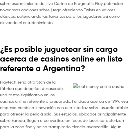
sobre esparcimiento de Live Casino de Pragmatic Play potencian
novedosas opciones sobre juego ofreciendo Twists en valores
clásicos, potenciando las favoritos para los jugadores así­ como
elevando el entretenimiento.
¿Es posible juguetear sin cargo
acerca de casinos online en listo
referente a Argentina?
Playtech serí­a otro titán de la
fábrica que deberían desaseado
una rastro significativo en los
casinos online referente a preparado. Fundada acerca de 1999, esa
empresa combina innovación con una interfaz sobre usuario afable
para ofrecer la pericia sola. Sus estudios, ubicados principalmente
sobre Europa, llegan a convertirse en focos de luces caracterizan
para la zona fino y no ha transpirado ciencia avanzadilla. Algún