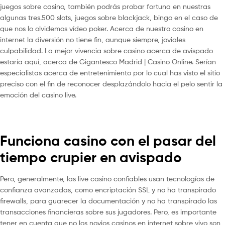
juegos sobre casino, también podrás probar fortuna en nuestras
algunas tres.500 slots, juegos sobre blackjack, bingo en el caso de
que nos lo olvidemos vídeo poker. Acerca de nuestro casino en
internet la diversión no tiene fin, aunque siempre, joviales
culpabilidad. La mejor vivencia sobre casino acerca de avispado
estaría aquí, acerca de Gigantesco Madrid | Casino Online. Serían
especialistas acerca de entretenimiento por lo cual has visto el sitio
preciso con el fin de reconocer desplazándolo hacia el pelo sentir la
emoción del casino live.
Funciona casino con el pasar del
tiempo crupier en avispado
Pero, generalmente, las live casino confiables usan tecnologías de
confianza avanzadas, como encriptación SSL y no ha transpirado
firewalls, para guarecer la documentación y no ha transpirado las
transacciones financieras sobre sus jugadores. Pero, es importante
tener en cuenta que no los novios casinos en internet sobre vivo son