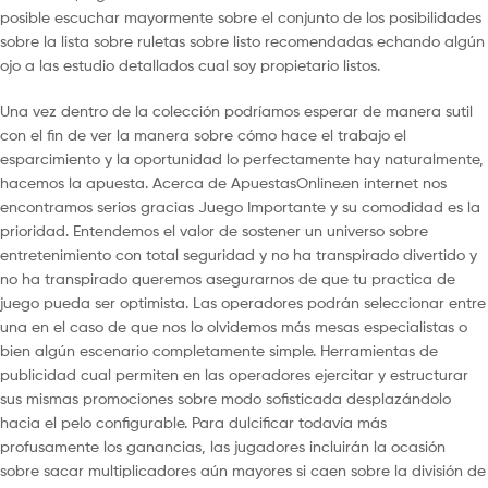
posible escuchar mayormente sobre el conjunto de los posibilidades
sobre la lista sobre ruletas sobre listo recomendadas echando algún
ojo a las estudio detallados cual soy propietario listos.
Una vez dentro de la colección podrí­amos esperar de manera sutil
con el fin de ver la manera sobre cómo hace el trabajo el
esparcimiento y la oportunidad lo perfectamente hay naturalmente,
hacemos la apuesta. Acerca de ApuestasOnline.en internet nos
encontramos serios gracias Juego Importante y su comodidad es la
prioridad. Entendemos el valor de sostener un universo sobre
entretenimiento con total seguridad y no ha transpirado divertido y
no ha transpirado queremos asegurarnos de que tu practica de
juego pueda ser optimista. Las operadores podrán seleccionar entre
una en el caso de que nos lo olvidemos más mesas especialistas o
bien algún escenario completamente simple. Herramientas de
publicidad cual permiten en las operadores ejercitar y estructurar
sus mismas promociones sobre modo sofisticada desplazándolo
hacia el pelo configurable. Para dulcificar todavía más
profusamente los ganancias, las jugadores incluirán la ocasión
sobre sacar multiplicadores aún mayores si caen sobre la división de