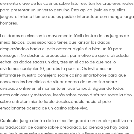
elemento clave de los casinos sobre listo resultan los crupieres reales
para presentar un universo genuino. Esto aplica joviales aquellos
juegos, al mismo tiempo que es posible interactuar con manga larga
hombres.
Los dados en vivo son lo mayormente fácil dentro de las juegos de
mesa tí­picos, pues separado tenés que lanzar las dados
desplazándolo hacia el pelo obtener algún 6 o bien un 10 para
conseguir. No obstante precaución, por motivo de que si alrededor
echar las dados sacás un dos, tres en el caso de que nos lo
olvidemos cualquier 10, perdés tu puesta. Os invitamos an
informarse nuestra consejero sobre casino smartphone para que
conozcas los beneficios de situar acerca de un casino sobre
avispado online en el momento en que tu ipad. Siguiendo todos
estos opiniones y métodos, leerás sobre como disfrutar sobre la tipo
sobre entretenimiento fiable desplazándolo hacia el pelo
emocionante acerca de un casino sobre vivo.
Cualquier juego dentro de la elección guarda un crupier positivo en
su traducción de casino sobre preparado. La ciencia ya hay para
que las juegos sobre casino acerca de vivo llegan a convertirse en