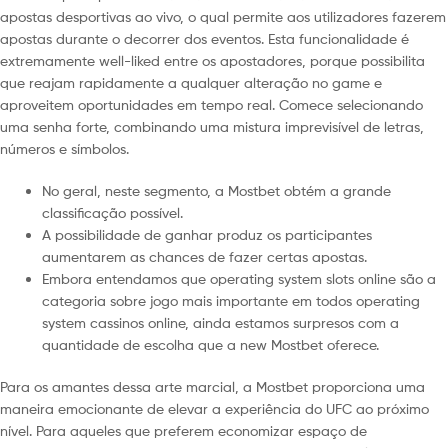
apostas desportivas ao vivo, o qual permite aos utilizadores fazerem
apostas durante o decorrer dos eventos. Esta funcionalidade é
extremamente well-liked entre os apostadores, porque possibilita
que reajam rapidamente a qualquer alteração no game e
aproveitem oportunidades em tempo real. Comece selecionando
uma senha forte, combinando uma mistura imprevisível de letras,
números e símbolos.
No geral, neste segmento, a Mostbet obtém a grande
classificação possível.
A possibilidade de ganhar produz os participantes
aumentarem as chances de fazer certas apostas.
Embora entendamos que operating system slots online são a
categoria sobre jogo mais importante em todos operating
system cassinos online, ainda estamos surpresos com a
quantidade de escolha que a new Mostbet oferece.
Para os amantes dessa arte marcial, a Mostbet proporciona uma
maneira emocionante de elevar a experiência do UFC ao próximo
nível. Para aqueles que preferem economizar espaço de