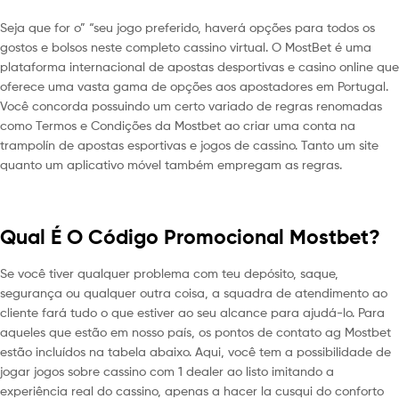
Seja que for o” “seu jogo preferido, haverá opções para todos os
gostos e bolsos neste completo cassino virtual. O MostBet é uma
plataforma internacional de apostas desportivas e casino online que
oferece uma vasta gama de opções aos apostadores em Portugal.
Você concorda possuindo um certo variado de regras renomadas
como Termos e Condições da Mostbet ao criar uma conta na
trampolín de apostas esportivas e jogos de cassino. Tanto um site
quanto um aplicativo móvel também empregam as regras.
Qual É O Código Promocional Mostbet?
Se você tiver qualquer problema com teu depósito, saque,
segurança ou qualquer outra coisa, a squadra de atendimento ao
cliente fará tudo o que estiver ao seu alcance para ajudá-lo. Para
aqueles que estão em nosso país, os pontos de contato ag Mostbet
estão incluídos na tabela abaixo. Aqui, você tem a possibilidade de
jogar jogos sobre cassino com 1 dealer ao listo imitando a
experiência real do cassino, apenas a hacer la cusqui do conforto