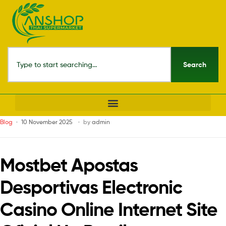
Search
Blog
10 November 2025
by
admin
Mostbet Apostas
Desportivas Electronic
Casino Online Internet Site