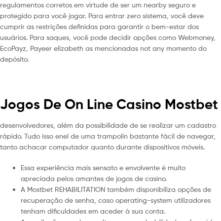
regulamentos corretos em virtude de ser um nearby seguro e
protegido para você jogar. Para entrar zero sistema, você deve
cumprir as restrições definidas para garantir o bem-estar dos
usuários. Para saques, você pode decidir opções como Webmoney,
EcoPayz, Payeer elizabeth as mencionadas not any momento do
depósito.
Jogos De On Line Casino Mostbet
desenvolvedores, além da possibilidade de se realizar um cadastro
rápido. Tudo isso enel de uma trampolín bastante fácil de navegar,
tanto achacar computador quanto durante dispositivos móveis.
Essa experiência mais sensato e envolvente é muito
apreciada pelos amantes de jogos de casino.
A Mostbet REHABILITATION também disponibiliza opções de
recuperação de senha, caso operating-system utilizadores
tenham dificuldades em aceder à sua conta.