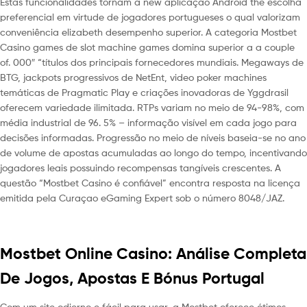
Estas funcionalidades tornam a new aplicação Android the escolha
preferencial em virtude de jogadores portugueses o qual valorizam
conveniência elizabeth desempenho superior. A categoria Mostbet
Casino games de slot machine games domina superior a a couple
of. 000″ “títulos dos principais fornecedores mundiais. Megaways de
BTG, jackpots progressivos de NetEnt, video poker machines
temáticas de Pragmatic Play e criações inovadoras de Yggdrasil
oferecem variedade ilimitada. RTPs variam no meio de 94-98%, com
média industrial de 96. 5% – informação visível em cada jogo para
decisões informadas. Progressão no meio de níveis baseia-se no ano
de volume de apostas acumuladas ao longo do tempo, incentivando
jogadores leais possuindo recompensas tangíveis crescentes. A
questão “Mostbet Casino é confiável” encontra resposta na licença
emitida pela Curaçao eGaming Expert sob o número 8048/JAZ.
Mostbet Online Casino: Análise Completa
De Jogos, Apostas E Bónus Portugal
Com um site odierno e fácil para usar, a Mostbet oferece ótimos