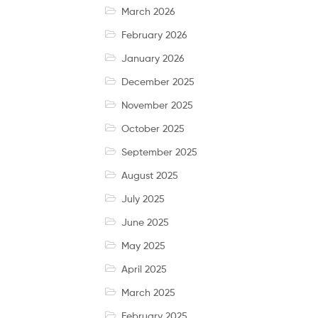
March 2026
February 2026
January 2026
December 2025
November 2025
October 2025
September 2025
August 2025
July 2025
June 2025
May 2025
April 2025
March 2025
February 2025