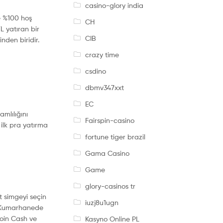
casino-glory india
de %100 hoş
CH
L yatıran bir
CIB
nden biridir.
crazy time
csdino
dbmv347xxt
EC
mlılığını
Fairspin-casino
 ilk pra yatırma
fortune tiger brazil
Gama Casino
Game
glory-casinos tr
it simgeyi seçin
iuzj8u1ugn
r. Kumarhanede
coin Cash ve
Kasyno Online PL