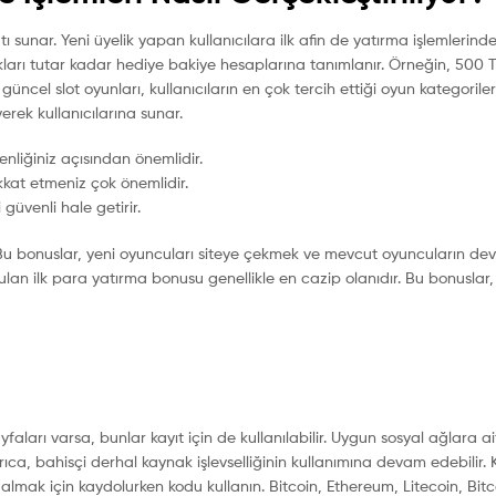
 sunar. Yeni üyelik yapan kullanıcılara ilk afin de yatırma işlemlerin
kları tutar kadar hediye bakiye hesaplarına tanımlanır. Örneğin, 500 T
cel slot oyunları, kullanıcıların en çok tercih ettiği oyun kategorileri
erek kullanıcılarına sunar.
nliğiniz açısından önemlidir.
kkat etmeniz çok önemlidir.
 güvenli hale getirir.
. Bu bonuslar, yeni oyuncuları siteye çekmek ve mevcut oyuncuların deva
ulan ilk para yatırma bonusu genellikle en cazip olanıdır. Bu bonuslar,
faları varsa, bunlar kayıt için de kullanılabilir. Uygun sosyal ağlara a
yrıca, bahisçi derhal kaynak işlevselliğinin kullanımına devam edebili
lmak için kaydolurken kodu kullanın. Bitcoin, Ethereum, Litecoin, Bit