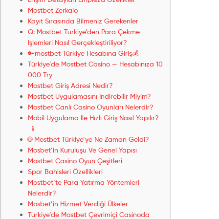
Mostbet Zerkalo
Kayıt Sırasında Bilmeniz Gerekenler
Q: Mostbet Türkiye’den Para Çekme
Işlemleri Nasıl Gerçekleştiriliyor?
🔑mostbet Türkiye Hesabına Giriş💰
Türkiye’de Mostbet Casino — Hesabınıza 10
000 Try
Mostbet Giriş Adresi Nedir?
Mostbet Uygulamasını Indirebilir Miyim?
Mostbet Canlı Casino Oyunları Nelerdir?
Mobil Uygulama Ile Hızlı Giriş Nasıl Yapılır?
📱
🌐 Mostbet Türkiye’ye Ne Zaman Geldi?
Mosbet’in Kuruluşu Ve Genel Yapısı
Mostbet Casino Oyun Çeşitleri
Spor Bahisleri Özellikleri
Mostbet’te Para Yatırma Yöntemleri
Nelerdir?
Mosbet’in Hizmet Verdiği Ülkeler
Türkiye’de Mostbet Çevrimiçi Casinoda