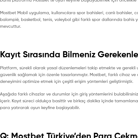
Mostbet Mobil uygulama, kullanıcılara spor bahisleri, canlı bahisler, c
balompié, ​​basketbol, ​​tenis, voleybol gibi farklı spor dallarında bahi
mevcuttur.
Kayıt Sırasında Bilmeniz Gerekenle
Platform, sürekli olarak yasal düzenlemeleri takip etmekte ve gerekli
güvenlik sağlamak için özenle tasarlanmıştır. Mostbet, farklı cihaz ve
deneyimini optimize etmek için çeşitli erişim yöntemleri geliştirmiştir.
Aşağıda farklı cihazlar ve durumlar için giriş yöntemlerini bulabilirsi
içerir. Kayıt süreci oldukça basittir ve birkaç dakika içinde tamamlana
para yatırarak oyun keyfine başlayabilir.
Q: Mostbet Türkiye’den Para Çekme 