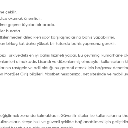
 çekilir.
tlice okumak önemlidir.
işime geçme tüyoları bir arada.
mler burada.
etkilenmeden diledikleri spor karşılaşmalarına bahis yapabilirler.
n birkaç kat daha yüksek bir tutarda bahis yapmanız gerekir.
izi Türkiye’deki en iyi bahis hizmeti yapar. Bu çevrimiçi kumarhane p
önlemleri almaktadır. Lisanslı ve düzenlenmiş olmasıyla, kullanıcıların ki
larının rastgele ve adil olduğunu garanti etmek için bağımsız denetimle
çeren MostBet Giriş bilgileri. Mostbet hesabınıza, net sitesinde ve mobi
 değiştirmek zorunda kalmaktadır. Güvenilir siteler ise kullanıcılarına 
lanıcıların siteye hızlı ve güvenli şekilde bağlanabilmesi için geliştirilm
işisel hesabınıza giriş yapmanız gerekir.