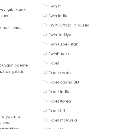
1win fr
eyi gibi klasik
1win India
ulunur.
1WIN Official In Russia
 hızlı sonuç
1win Turkiye
1win uzbekistan
1winRussia
1xbet
rak uygun ödeme
zlı bir şekilde
1xbet arabic
1xbet casino BD
1xbet india
1xbet Korea
1xbet KR
ara yatırma
1xbet malaysia
mevcut
tkinliklere