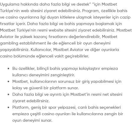
Uygulama hakkında daha fazla bilgi ve destek” “için Mostbet
Türkiye’nin web sitesini ziyaret edebilirsiniz. Program, özellikle bahis
ve casino oyunlarına ilgi duyan kitlelere ulaşmak isteyenler için cazip
fırsatlar içerir. Daha fazla bilgi ve bahis yapmaya başlamak için
Mostbet Türkiye’nin resmi website sitesini ziyaret edebilirsiniz. Mostbet
Aviator ile yüksek kazanç fırsatlarını değerlendirebilir, Mostbet
gambling establishment ile de eğlenceli bir oyun deneyimi
yaşayabilirsiniz. Kullanıcılar, Mostbet Aviator ve diğer oyunlarla
casino bölümünde eğlenceli vakit geçirebilirler.
Bu özellikler, bilinçli bahis yapmayı kolaylaştırır empieza
kullanıcı deneyimini zenginleştirir.
Mostbet, kullanıcılarının sorunsuz bir giriş yapabilmesi için
kolay ve güvenli bir platform sunar.
Daha fazla bilgi ve ayrıntı için Mostbet’in resmi net sitesini
ziyaret edebilirsiniz.
Platform, geniş bir spor yelpazesi, canlı bahis seçenekleri
empieza çeşitli casino oyunları ile kullanıcılarına zengin bir
oyun deneyimi sunar.