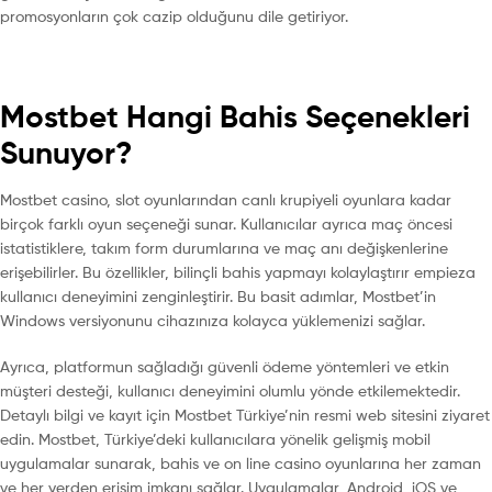
promosyonların çok cazip olduğunu dile getiriyor.
Mostbet Hangi Bahis Seçenekleri
Sunuyor?
Mostbet casino, slot oyunlarından canlı krupiyeli oyunlara kadar
birçok farklı oyun seçeneği sunar. Kullanıcılar ayrıca maç öncesi
istatistiklere, takım form durumlarına ve maç anı değişkenlerine
erişebilirler. Bu özellikler, bilinçli bahis yapmayı kolaylaştırır empieza
kullanıcı deneyimini zenginleştirir. Bu basit adımlar, Mostbet’in
Windows versiyonunu cihazınıza kolayca yüklemenizi sağlar.
Ayrıca, platformun sağladığı güvenli ödeme yöntemleri ve etkin
müşteri desteği, kullanıcı deneyimini olumlu yönde etkilemektedir.
Detaylı bilgi ve kayıt için Mostbet Türkiye’nin resmi web sitesini ziyaret
edin. Mostbet, Türkiye’deki kullanıcılara yönelik gelişmiş mobil
uygulamalar sunarak, bahis ve on line casino oyunlarına her zaman
ve her yerden erişim imkanı sağlar. Uygulamalar, Android, iOS ve