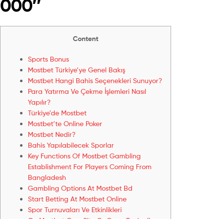
000″
Content
Sports Bonus
Mostbet Türkiye’ye Genel Bakış
Mostbet Hangi Bahis Seçenekleri Sunuyor?
Para Yatırma Ve Çekme İşlemleri Nasıl
Yapılır?
Türkiye’de Mostbet
Mostbet’te Online Poker
Mostbet Nedir?
Bahis Yapılabilecek Sporlar
Key Functions Of Mostbet Gambling
Establishment For Players Coming From
Bangladesh
Gambling Options At Mostbet Bd
Start Betting At Mostbet Online
Spor Turnuvaları Ve Etkinlikleri