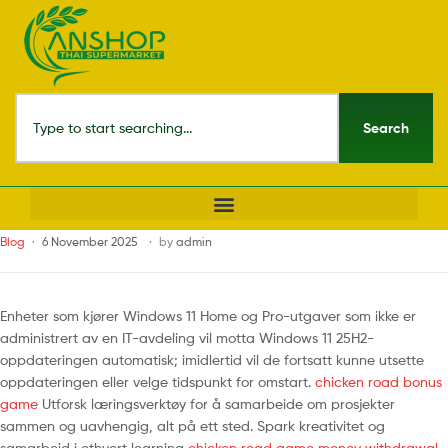
Search
Blog
6 November 2025
by
admin
Enheter som kjører Windows 11 Home og Pro-utgaver som ikke er
administrert av en IT-avdeling vil motta Windows 11 25H2-
oppdateringen automatisk; imidlertid vil de fortsatt kunne utsette
oppdateringen eller velge tidspunkt for omstart.
chicken road bonus
game
Utforsk læringsverktøy for å samarbeide om prosjekter
sammen og uavhengig, alt på ett sted. Spark kreativitet og
samarbeid i ethvert learning
chicken road game money withdrawal
-