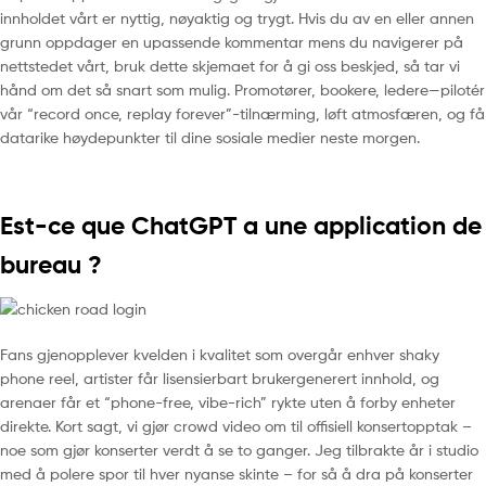
innholdet vårt er nyttig, nøyaktig og trygt. Hvis du av en eller annen
grunn oppdager en upassende kommentar mens du navigerer på
nettstedet vårt, bruk dette skjemaet for å gi oss beskjed, så tar vi
hånd om det så snart som mulig. Promotører, bookere, ledere—pilotér
vår “record once, replay forever”-tilnærming, løft atmosfæren, og få
datarike høydepunkter til dine sosiale medier neste morgen.
Est-ce que ChatGPT a une application de
bureau ?
Fans gjenopplever kvelden i kvalitet som overgår enhver shaky
phone reel, artister får lisensierbart brukergenerert innhold, og
arenaer får et “phone-free, vibe-rich” rykte uten å forby enheter
direkte. Kort sagt, vi gjør crowd video om til offisiell konsertopptak –
noe som gjør konserter verdt å se to ganger. Jeg tilbrakte år i studio
med å polere spor til hver nyanse skinte – for så å dra på konserter