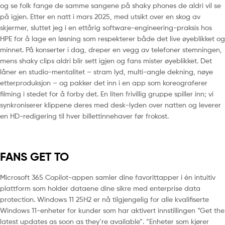
og se folk fange de samme sangene på shaky phones de aldri vil se
på igjen. Etter en natt i mars 2025, med utsikt over en skog av
skjermer, sluttet jeg i en ettårig software-engineering-praksis hos
HPE for å lage en løsning som respekterer både det live øyeblikket og
minnet. På konserter i dag, dreper en vegg av telefoner stemningen,
mens shaky clips aldri blir sett igjen og fans mister øyeblikket. Det
låner en studio-mentalitet – stram lyd, multi-angle dekning, nøye
etterproduksjon – og pakker det inn i en app som koreograferer
filming i stedet for å forby det. En liten frivillig gruppe spiller inn; vi
synkroniserer klippene deres med desk-lyden over natten og leverer
en HD-redigering til hver billettinnehaver før frokost.
FANS GET TO
Microsoft 365 Copilot-appen samler dine favorittapper i én intuitiv
plattform som holder dataene dine sikre med enterprise data
protection. Windows 11 25H2 er nå tilgjengelig for alle kvalifiserte
Windows 11-enheter for kunder som har aktivert innstillingen “Get the
latest updates as soon as they’re available”. “Enheter som kjører