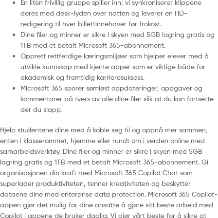
En liten frivillig gruppe spiller inn; vi synkroniserer klippene
deres med desk-lyden over natten og leverer en HD-
redigering til hver billettinnehaver før frokost.
Dine filer og minner er sikre i skyen med 5GB lagring gratis og
1TB med et betalt Microsoft 365-abonnement.
Opprett rettferdige læringsmiljøer som hjelper elever med å
utvikle kunnskap med kjente apper som er viktige både for
akademisk og fremtidig karrieresuksess.
Microsoft 365 sporer sømløst oppdateringer, oppgaver og
kommentarer på tvers av alle dine filer slik at du kan fortsette
der du slapp.
Hjelp studentene dine med å koble seg til og oppnå mer sammen,
enten i klasserommet, hjemme eller rundt om i verden online med
samarbeidsverktøy. Dine filer og minner er sikre i skyen med 5GB
lagring gratis og 1TB med et betalt Microsoft 365-abonnement. Gi
organisasjonen din kraft med Microsoft 365 Copilot Chat som
superlader produktiviteten, tenner kreativiteten og beskytter
dataene dine med enterprise data protection. Microsoft 365 Copilot-
appen gjør det mulig for dine ansatte å gjøre sitt beste arbeid med
Copilot i appene de bruker daglig. Vi gjør vårt beste for å sikre at