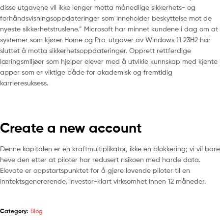
disse utgavene vil ikke lenger motta månedlige sikkerhets- og
forhåndsvisningsoppdateringer som inneholder beskyttelse mot de
nyeste sikkerhetstruslene.” Microsoft har minnet kundene i dag om at
systemer som kjører Home og Pro-utgaver av Windows 11 23H2 har
sluttet å motta sikkerhetsoppdateringer. Opprett rettferdige
læringsmiljøer som hjelper elever med å utvikle kunnskap med kjente
apper som er viktige både for akademisk og fremtidig
karrieresuksess.
Create a new account
Denne kapitalen er en kraftmultiplikator, ikke en blokkering; vi vil bare
heve den etter at piloter har redusert risikoen med harde data.
Elevate er oppstartspunktet for å gjøre lovende piloter til en
inntektsgenererende, investor-klart virksomhet innen 12 måneder.
Category:
Blog