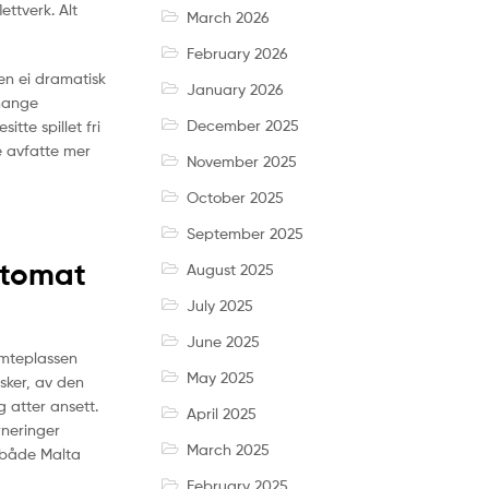
ettverk. Alt
March 2026
February 2026
ten ei dramatisk
January 2026
 mange
December 2025
tte spillet fri
e avfatte mer
November 2025
October 2025
September 2025
automat
August 2025
July 2025
June 2025
Femteplassen
May 2025
nsker, av den
g atter ansett.
April 2025
rneringer
March 2025
k både Malta
February 2025