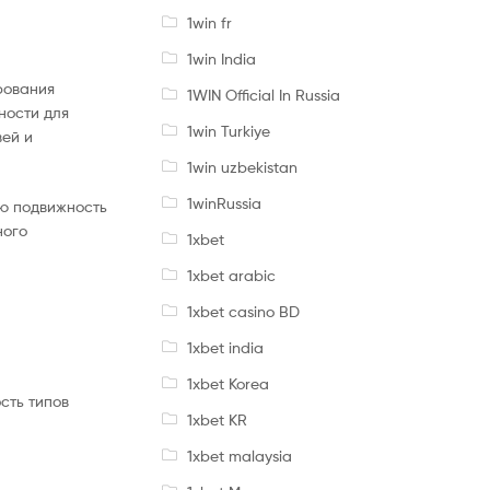
1win fr
1win India
рования
1WIN Official In Russia
ности для
1win Turkiye
вей и
1win uzbekistan
1winRussia
ую подвижность
ного
1xbet
1xbet arabic
1xbet casino BD
1xbet india
1xbet Korea
сть типов
1xbet KR
1xbet malaysia