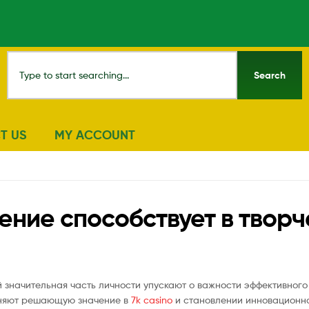
Search
T US
MY ACCOUNT
ение способствует в твор
значительная часть личности упускают о важности эффективного
лняют решающую значение в
7k casino
и становлении инновационно