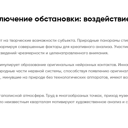
лючение обстановки: воздействи
ат на творческие возможности субъекта. Природные панорамы ст
формируя совершенные факторы для креативного анализа. Участи
сведений чрезмерности и целенаправленного внимания.
имулирует образование оригинальных нейронных контактов. Инн
ородные части нервной системы, способствуя появлению оригина
к, минувшие на природе без технологических аппаратов, имеют в
гаполисной атмосфере. Труд в многообразных точках, приход музе
 по неизвестным кварталам мотивируют художественное анализ и 