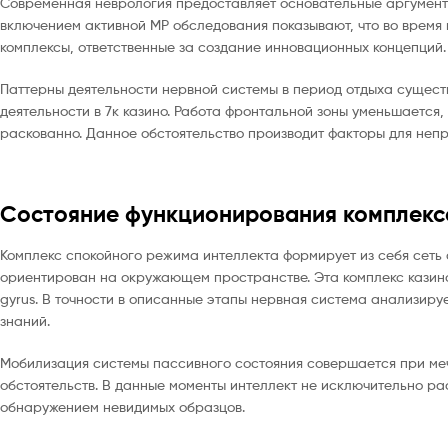
Современная неврология предоставляет основательные аргументы
включением активной МР обследования показывают, что во время
комплексы, ответственные за создание инновационных концепций.
Паттерны деятельности нервной системы в период отдыха сущест
деятельности в 7к казино. Работа фронтальной зоны уменьшается
раскованно. Данное обстоятельство производит факторы для непр
Состояние функционирования комплекс
Комплекс спокойного режима интеллекта формирует из себя сеть с
ориентирован на окружающем пространстве. Эта комплекс казин
gyrus. В точности в описанные этапы нервная система анализиру
знаний.
Мобилизация системы пассивного состояния совершается при ме
обстоятельств. В данные моменты интеллект не исключительно ра
обнаружением невидимых образцов.