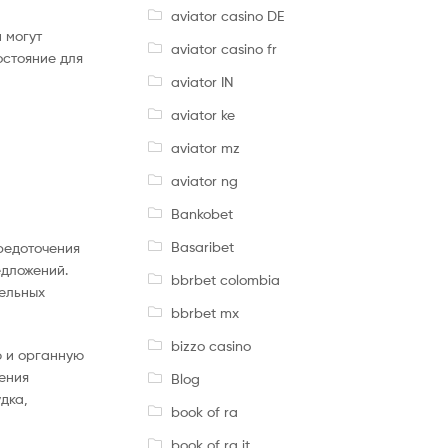
aviator casino DE
 могут
aviator casino fr
остояние для
aviator IN
aviator ke
aviator mz
aviator ng
Bankobet
Basaribet
редоточения
едложений.
bbrbet colombia
ельных
bbrbet mx
bizzo casino
ю и органную
ения
Blog
дка,
book of ra
book of ra it