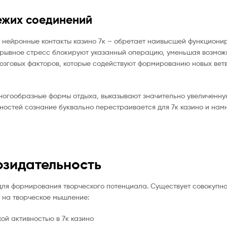
ежих соединений
 нейронные контакты казино 7к – обретает наивысшей функциони
ерывное стресс блокируют указанный операцию, уменьшая возмож
мозговых факторов, которые содействуют формированию новых вет
ногообразные формы отдыха, выказывают значительно увеличенн
ностей сознание буквально перестраивается для 7к казино и нам
озидательность
ля формирования творческого потенциала. Существует совокупно
 на творческое мышление:
й активностью в 7к казино