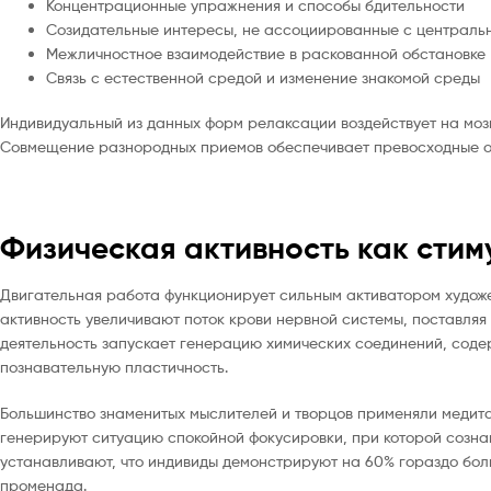
Концентрационные упражнения и способы бдительности
Созидательные интересы, не ассоциированные с централь
Межличностное взаимодействие в раскованной обстановке
Связь с естественной средой и изменение знакомой среды
Индивидуальный из данных форм релаксации воздействует на моз
Совмещение разнородных приемов обеспечивает превосходные ос
Физическая активность как сти
Двигательная работа функционирует сильным активатором художе
активность увеличивают поток крови нервной системы, поставляя
деятельность запускает генерацию химических соединений, сод
познавательную пластичность.
Большинство знаменитых мыслителей и творцов применяли медита
генерируют ситуацию спокойной фокусировки, при которой созна
устанавливают, что индивиды демонстрируют на 60% гораздо бо
променада.