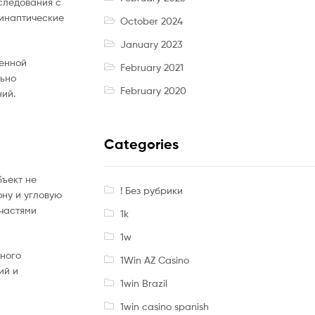
следования с
синаптические
October 2024
January 2023
ленной
February 2021
льно
February 2020
ний.
Categories
бъект не
! Без рубрики
ну и угловую
 частями
1k
1w
ного
1Win AZ Casino
ий и
1win Brazil
1win casino spanish