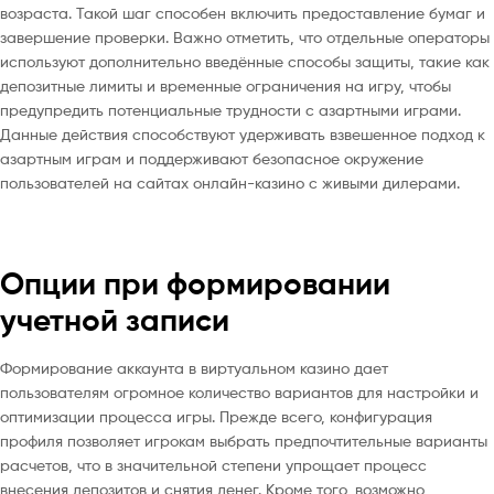
возраста. Такой шаг способен включить предоставление бумаг и
завершение проверки. Важно отметить, что отдельные операторы
используют дополнительно введённые способы защиты, такие как
депозитные лимиты и временные ограничения на игру, чтобы
предупредить потенциальные трудности с азартными играми.
Данные действия способствуют удерживать взвешенное подход к
азартным играм и поддерживают безопасное окружение
пользователей на сайтах онлайн-казино с живыми дилерами.
Опции при формировании
учетной записи
Формирование аккаунта в виртуальном казино дает
пользователям огромное количество вариантов для настройки и
оптимизации процесса игры. Прежде всего, конфигурация
профиля позволяет игрокам выбрать предпочтительные варианты
расчетов, что в значительной степени упрощает процесс
внесения депозитов и снятия денег. Кроме того, возможно