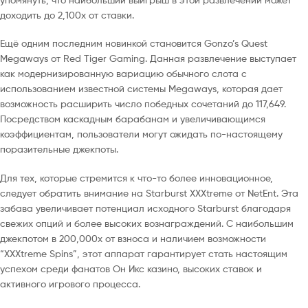
доходить до 2,100x от ставки.
Ещё одним последним новинкой становится Gonzo’s Quest
Megaways от Red Tiger Gaming. Данная развлечение выступает
как модернизированную вариацию обычного слота с
использованием известной системы Megaways, которая дает
возможность расширить число победных сочетаний до 117,649.
Посредством каскадным барабанам и увеличивающимся
коэффициентам, пользователи могут ожидать по-настоящему
поразительные джекпоты.
Для тех, которые стремится к что-то более инновационное,
следует обратить внимание на Starburst XXXtreme от NetEnt. Эта
забава увеличивает потенциал исходного Starburst благодаря
свежих опций и более высоких вознаграждений. С наибольшим
джекпотом в 200,000x от взноса и наличием возможности
“XXXtreme Spins”, этот аппарат гарантирует стать настоящим
успехом среди фанатов Он Икс казино, высоких ставок и
активного игрового процесса.