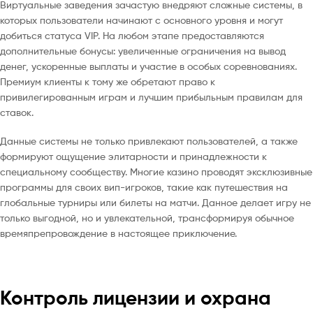
Виртуальные заведения зачастую внедряют сложные системы, в
которых пользователи начинают с основного уровня и могут
добиться статуса VIP. На любом этапе предоставляются
дополнительные бонусы: увеличенные ограничения на вывод
денег, ускоренные выплаты и участие в особых соревнованиях.
Премиум клиенты к тому же обретают право к
привилегированным играм и лучшим прибыльным правилам для
ставок.
Данные системы не только привлекают пользователей, а также
формируют ощущение элитарности и принадлежности к
специальному сообществу. Многие казино проводят эксклюзивные
программы для своих вип-игроков, такие как путешествия на
глобальные турниры или билеты на матчи. Данное делает игру не
только выгодной, но и увлекательной, трансформируя обычное
времяпрепровождение в настоящее приключение.
Контроль лицензии и охрана