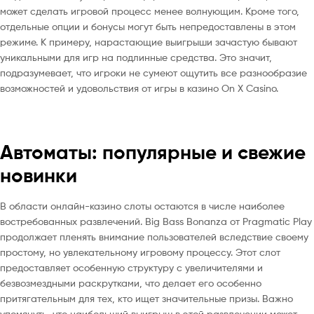
может сделать игровой процесс менее волнующим. Кроме того,
отдельные опции и бонусы могут быть непредоставлены в этом
режиме. К примеру, нарастающие выигрыши зачастую бывают
уникальными для игр на подлинные средства. Это значит,
подразумевает, что игроки не сумеют ощутить все разнообразие
возможностей и удовольствия от игры в казино On X Casino.
Автоматы: популярные и свежие
новинки
В области онлайн-казино слоты остаются в числе наиболее
востребованных развлечений. Big Bass Bonanza от Pragmatic Play
продолжает пленять внимание пользователей вследствие своему
простому, но увлекательному игровому процессу. Этот слот
предоставляет особенную структуру с увеличителями и
безвозмездными раскрутками, что делает его особенно
притягательным для тех, кто ищет значительные призы. Важно
упомянуть, что наибольший выигрыш в этой развлечении может