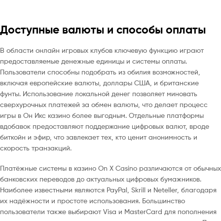
Доступные валюты и способы оплаты
В области онлайн игровых клубов ключевую функцию играют
предоставляемые денежные единицы и системы оплаты.
Пользователи способны подобрать из обилия возможностей,
включая европейские валюты, доллары США, и британские
фунты. Использование локальной денег позволяет миновать
сверхурочных платежей за обмен валюты, что делает процесс
игры в Он Икс казино более выгодным. Отдельные платформы
вдобавок предоставляют поддержание цифровых валют, вроде
биткойн и эфир, что завлекает тех, кто ценит анонимность и
скорость транзакций.
Платёжные системы в казино On X Casino различаются от обычных
банковских переводов до актуальных цифровых бумажников.
Наиболее известными являются PayPal, Skrill и Neteller, благодаря
их надёжности и простоте использования. Большинство
пользователи также выбирают Visa и MasterCard для пополнения