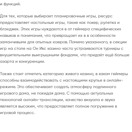
и функций.
Для тех, которые выбирает планировочные игры, ресурс
предоставляет настольные игры, такие как покер, рулетка и
блэкджек. Этих игры нуждаются в от геймера специфических
навыков и понимания, что превращает их в в особенности
заманчивыми для опытных юзеров. Помимо указанного, в секции
игр на столе на Он Икс казино часто устраиваются турниры с
внушительными выигрышными фондами, что придаёт ещё больше
азарта и конкуренции.
Также стоит отметить категорию живого казино, в каком геймеры
способны взаимодействовать с настоящими крупье в онлайн-
режиме. Это обеспечивает создать атмосферу подлинного
игрового дома, не покидая дома. С помощью актуальных
технологий онлайн-трансляции, качество визуала и звука
является высоким, что предоставляет полное погружение в
игровой процесс.