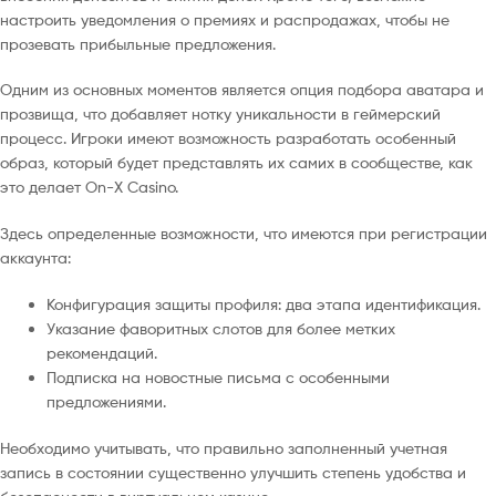
настроить уведомления о премиях и распродажах, чтобы не
прозевать прибыльные предложения.
Одним из основных моментов является опция подбора аватара и
прозвища, что добавляет нотку уникальности в геймерский
процесс. Игроки имеют возможность разработать особенный
образ, который будет представлять их самих в сообществе, как
это делает On-X Casino.
Здесь определенные возможности, что имеются при регистрации
аккаунта:
Конфигурация защиты профиля: два этапа идентификация.
Указание фаворитных слотов для более метких
рекомендаций.
Подписка на новостные письма с особенными
предложениями.
Необходимо учитывать, что правильно заполненный учетная
запись в состоянии существенно улучшить степень удобства и