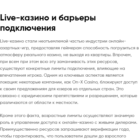
Live-казино и барьеры
подключения
Live-казино стали неотъемлемой частью индустрии онлайн-
азартных-игр, предоставляя геймерам способность погрузиться в
атмосферу реального казино, не выходя из квартиры. Впрочем,
при всем при этом всю эту заманчивость этих ресурсов,
существуют конкретные лимиты подключения, влияющие на
впечатления игрока. Одним из ключевых аспектов является
локация: некоторые компании, как On-X Casino, блокируют доступ
к своим предложениям для юзеров из отдельных стран. Это
связано с юридическими препятствиями и разрешением, которые
различаются от области к местности.
Кроме этого факта, возрастные лимиты осуществляют значимую
роль в управлении доступа к онлайн-казино с живыми дилерами.
Преимущественно ресурсов запрашивают верификации года,
чтобы гарантировать, что пользователи дошли до взрослого