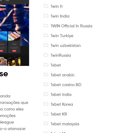
1win fr
1win India
1WIN Official In Russia
1win Turkiye
1win uzbekistan
1winRussia
1xbet
use
1xbet arabic
1xbet casino BD
1xbet india
manda
 transações que
1xbet Korea
ão como eles
1xbet KR
romoções
oleague
1xbet malaysia
do-o atanazar