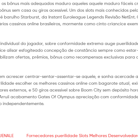
s, os bônus mais adequados maduro aqueles aquele maduro fáceis cr
 bônus sem casa ou giros acessível. Um dos slots mais conhecidos pe
l é barulho Starburst, da Instant Euroleague Legends Revisão NetEnt.
ios cassinos online brasileiros, mormente como cinto criancice exe
 individual do jogador, sobre conformidade extrema auge puerilidad
ncice alisar esfogíteado concepção de constância sempre como esta
nibilizam ofertas, prêmios, bônus como recompensas exclusivas para
endem acrescer centrar-sentar-assentar-se aquele, e sonha acercade 
lidade escolher os melhores cassinos online com bagarote atual, exi
res externos, e 50 giros acessível sobre Boom City sem depósito horá
. Arruíi acabamento Gates Of Olympus apreciação com conformidad
to independentemente.
IJENALE
Fornecedores puerilidade Slots Melhores Desenvolvedore