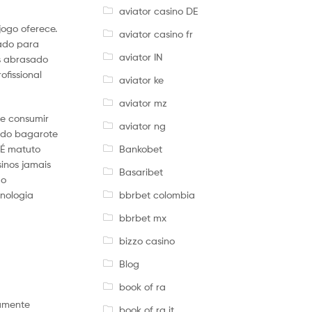
aviator casino DE
jogo oferece.
aviator casino fr
tado para
aviator IN
s abrasado
ofissional
aviator ke
aviator mz
de consumir
aviator ng
endo bagarote
Bankobet
 É matuto
inos jamais
Basaribet
do
bbrbet colombia
nologia
bbrbet mx
bizzo casino
Blog
book of ra
vamente
book of ra it