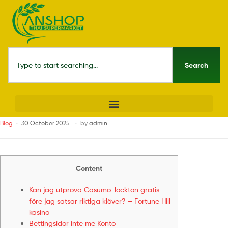
Search
Blog
30 October 2025
by
admin
Content
Kan jag utpröva Casumo-lockton gratis
före jag satsar riktiga klöver? – Fortune Hill
kasino
Bettingsidor inte me Konto