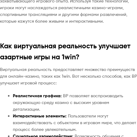
захватывающего игрового опыта. Используя такие технологии,
игроки могут наслаждаться реалистичными казино-играми,
спортивными трансляциями и другими формами развлечений,
которые кажутся более живыми и интерактивными.
Как виртуальная реальность улучшает
азартные игры на 1win?
Виртуальная реальность предоставляет множество преимуществ
для онлайн-казино, таких как 1win. Вот несколько способов, как ВР
улучшает игровой процесс:
Реалистичная графика:
ВР позволяет воспроизводить
окружающую среду казино с высоким уровнем
детализации.
Интерактивные элементы:
Пользователи могут
взаимодействовать с объектами в игровом мире, что делает
процесс более увлекательным.
Социальное взаимодействие:
Возможность общения с